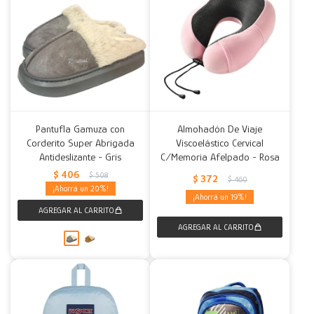
Pantufla Gamuza con
Almohadón De Viaje
Corderito Super Abrigada
Viscoelástico Cervical
Antideslizante - Gris
C/Memoria Afelpado - Rosa
$
406
$
508
$
372
$
460
20
19