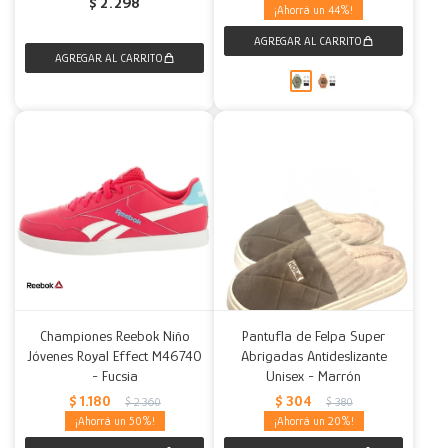
$
2.298
44
Championes Reebok Niño
Pantufla de Felpa Super
Jóvenes Royal Effect M46740
Abrigadas Antideslizante
- Fucsia
Unisex - Marrón
$
1.180
$
304
$
2.360
$
380
50
20