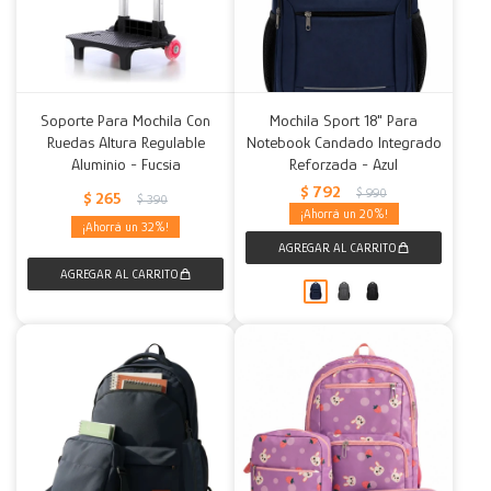
Soporte Para Mochila Con
Mochila Sport 18" Para
Ruedas Altura Regulable
Notebook Candado Integrado
Aluminio - Fucsia
Reforzada - Azul
$
792
$
990
$
265
$
390
20
32