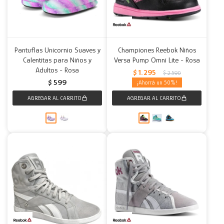
Pantuflas Unicornio Suaves y
Championes Reebok Niños
Calentitas para Niños y
Versa Pump Omni Lite - Rosa
Adultos - Rosa
$
1.295
$
2.590
$
599
50