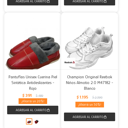
Pantuflas Unisex Cuerina Piel
Champion Original Reebok
Sintética Antideslizantes -
Niños Almotio 2.0 M47182 -
Rojo
Blanco
$
391
$
489
$
1.195
$
2.390
20
50