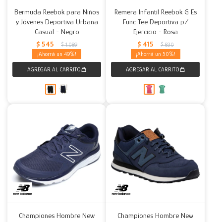
Bermuda Reebok para Niños
Remera Infantil Reebok G Es
y Jóvenes Deportiva Urbana
Func Tee Deportiva p/
Casual - Negro
Ejercicio - Rosa
$
545
$
415
$
1.089
$
830
49
50
Championes Hombre New
Championes Hombre New