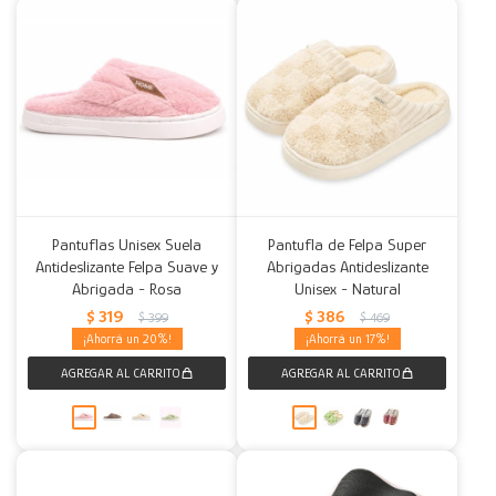
Pantuflas Unisex Suela
Pantufla de Felpa Super
Antideslizante Felpa Suave y
Abrigadas Antideslizante
Abrigada - Rosa
Unisex - Natural
$
319
$
386
$
399
$
469
20
17