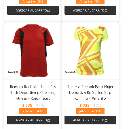
58
49
Remera Reebok Infantil Ess
Remera Reebok Para Mujer
Tech Deportiva p/Training
Deportiva Re Ss Tee Strp
Fitness - Rojo/negro
Running - Amarillo
$
235
$
325
$
469
$
790
49
58