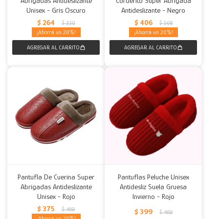
Abrigadas Antideslizante
Corderito Super Abrigada
Unisex - Gris Oscuro
Antideslizante - Negro
Decoración
Accesorios
Mesas
Calefactores
Acolchados y Frazadas
$
264
$
406
$
330
$
508
20
20
Accesorios para el hogar
Muebles Infantiles
Fundas
Herramientas
Pantufla De Cuerina Super
Pantuflas Peluche Unisex
Abrigadas Antideslizante
Antidesliz Suela Gruesa
Unisex - Rojo
Invierno - Rojo
$
375
$
469
$
399
$
469
20