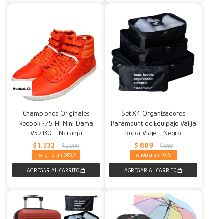
Championes Originales
Set X4 Organizadores
Reebok F/S HI Mini Dama
Paramount de Equipaje Valija
V52130 - Naranja
Ropa Viaje - Negro
$
1.232
$
889
$
2.990
$
989
58
10