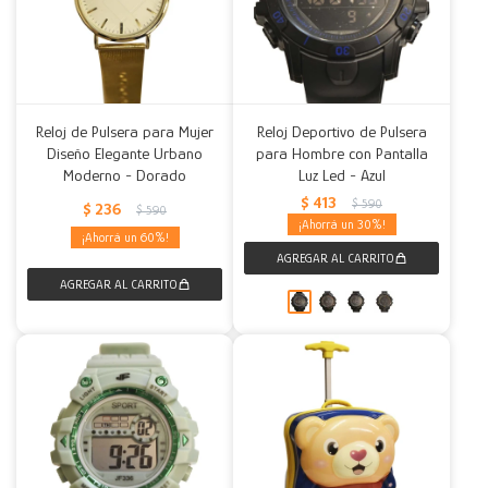
Reloj de Pulsera para Mujer
Reloj Deportivo de Pulsera
Diseño Elegante Urbano
para Hombre con Pantalla
Moderno - Dorado
Luz Led - Azul
$
413
$
590
$
236
$
590
30
60