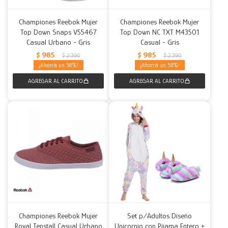
Championes Reebok Mujer
Championes Reebok Mujer
Top Down Snaps V55467
Top Down NC TXT M43501
Casual Urbano - Gris
Casual - Gris
$
985
$
985
$
2.390
$
2.390
58
58
Championes Reebok Mujer
Set p/Adultos Diseño
Royal Tenstall Casual Urbano
Unicornio con Pijama Entero +