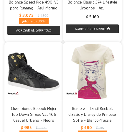
Balance Speed Ride 490-V5
Balance Classic 574 Lifestyle
para Running - Azul Marino
Urbanos - Azul
$
3.073
$
4.390
$
5.160
30
Championes Reebok Mujer
Remera Infantil Reebok
Top Down Snaps V55466
Classic y Disney de Princesa
Casual Urbano - Negro
Sofía - Blanco/fucsia
$
985
$
480
$
2.390
$
959