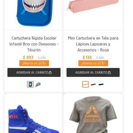
Cartuchera Rígida Escolar
Mini Cartuchera en Tela para
Infantil Brio con Divisiones -
Lápices Lapiceras y
Tiburón
Accesorios - Rosa
$
303
$
135
$
379
$
169
20
20