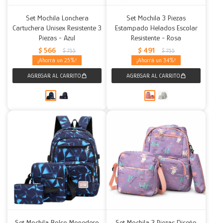
Set Mochila Lonchera
Set Mochila 3 Piezas
Cartuchera Unisex Resistente 3
Estampado Helados Escolar
Piezas - Azul
Resistente - Rosa
$
566
$
491
$
755
$
755
25
34
Set Mochila Bolso Monedero
Set Mochila 3 Piezas Diseño