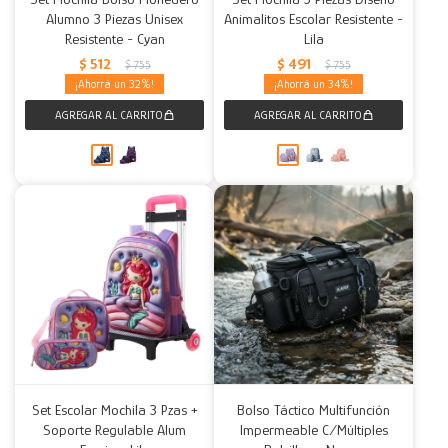
Alumno 3 Piezas Unisex
Animalitos Escolar Resistente -
Resistente - Cyan
Lila
$
512
$
491
$
755
$
755
32
34
Set Escolar Mochila 3 Pzas +
Bolso Táctico Multifunción
Soporte Regulable Alum
Impermeable C/Múltiples