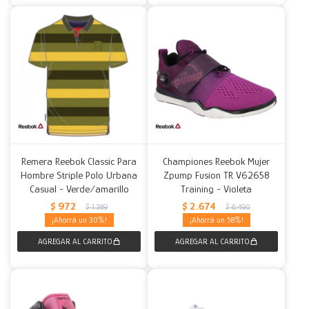
Remera Reebok Classic Para
Championes Reebok Mujer
Hombre Striple Polo Urbana
Zpump Fusion TR V62658
Casual - Verde/amarillo
Training - Violeta
$
972
$
2.674
$
1.389
$
6.490
30
58