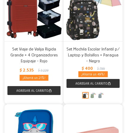
Set Viaje de Valija Rígida
Set Mochila Escolar Infantil p/
Grande + 4 Organizadores
Laptop y Bolsillos + Paragua
Equipaje - Rojo
- Negro
$
400
$
799
$
2.535
$
3.229
49
21