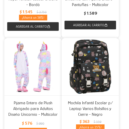
- Bordó
Pantuflas - Multicolor
$
1.545
$
3.750
$
1.589
58
Pijama Entero de Plush
Mochila Infantil Escolar p/
Abrigado para Adultos
Laptop Varios Bolsillos y
Diseño Unicornio - Multicolor
Cierre - Negro
$
363
$
559
$
576
$
990
35