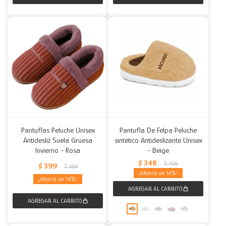
Pantuflas Peluche Unisex
Pantufla De Felpa Peluche
Antidesliz Suela Gruesa
sintético Antideslizante Unisex
Invierno - Rosa
- Beige
$
348
$
409
$
399
$
469
14
14