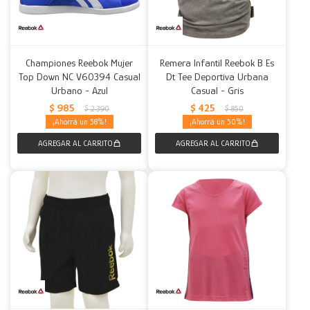
Championes Reebok Mujer
Remera Infantil Reebok B Es
Top Down NC V60394 Casual
Dt Tee Deportiva Urbana
Urbano - Azul
Casual - Gris
$
985
$
425
$
2.390
$
850
58
50