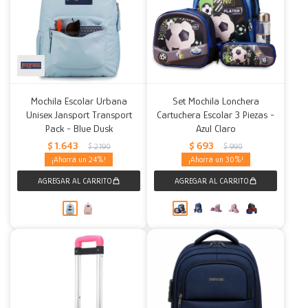
Mochila Escolar Urbana
Set Mochila Lonchera
Unisex Jansport Transport
Cartuchera Escolar 3 Piezas -
Pack - Blue Dusk
Azul Claro
$
1.643
$
693
$
2.190
$
990
24
30