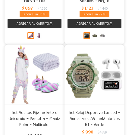
Fucsia - Lila
Bolsillos - Negro
$
897
$
1.123
$
1.380
$
1.440
35
22
Set Adultos Pijama Entero
Set Reloj Deportivo Luz Led +
Unicornio + Pantufla + Manta
Auriculares A9 Inalámbricos
Polar - Multicolor
BT - Verde
$
990
$
1.789