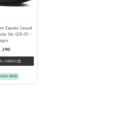
re Zapato Casual
odo Stir GOI-01 -
egro
2.290
 HOY MVD