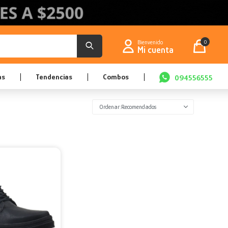
0
as
Tendencias
Combos
094556555
Recomendados