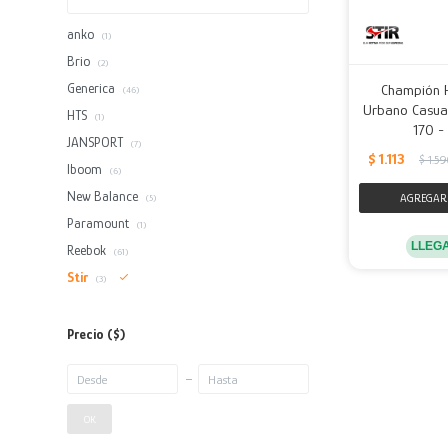
anko
(1)
Brio
(2)
Generica
Champión 
(46)
Urbano Casual 
HTS
(1)
170 -
JANSPORT
(7)
$
1.113
$
1.59
lboom
(6)
New Balance
(5)
Paramount
(1)
LLEG
Reebok
(61)
Stir
(3)
Precio
($)
OK