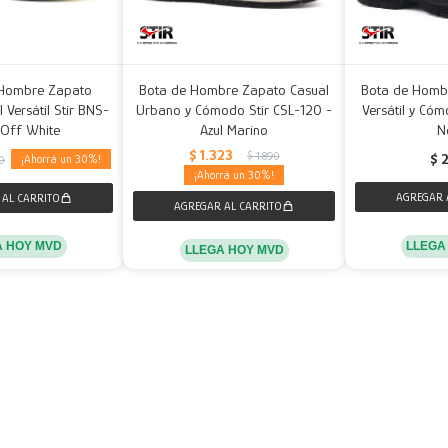
Hombre Zapato
Bota de Hombre Zapato Casual
Bota de Homb
Versátil Stir BNS-
Urbano y Cómodo Stir CSL-120 -
Versátil y Cóm
 Off White
Azul Marino
N
$
1.323
$
1.890
$
30
0
30
LLEGA
A HOY MVD
LLEGA HOY MVD