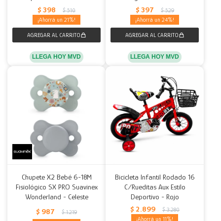
$
398
$
397
$
510
$
529
21
24
LLEGA HOY MVD
LLEGA HOY MVD
Chupete X2 Bebé 6-18M
Bicicleta Infantil Rodado 16
Fisiológico SX PRO Suavinex
C/Rueditas Aux Estilo
Wonderland - Celeste
Deportivo - Rojo
$
2.899
$
3.280
$
987
$
1.219
11