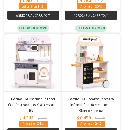
$
1.985
$
4.760
$
2.335
$
5.950
14
20
LLEGA HOY MVD
LLEGA HOY MVD
Cocina De Madera Infantil
Carrito De Comida Madera
Con Microondas Y Accesorios
Infantil Con Accesorios -
- Blanco
Blanco/crema
$
4.343
$
6.450
$
5.715
$
8.599
24
24