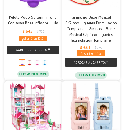
Pelota Pogo Saltarín Infantil
Gimnasio Bebé Musical
Con Asas Base Inflador - Lila
C/Piano Juguetes Estimulación
Temprana - Gimnasio Bebé
$
645
$
759
Musical C/piano Juguetes
15
Estimulación Temprana
$
654
$
769
14
LLEGA HOY MVD
LLEGA HOY MVD