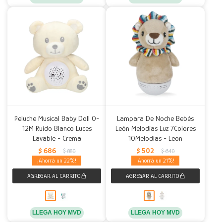
Peluche Musical Baby Doll 0-
Lampara De Noche Bebés
12M Ruido Blanco Luces
León Melodías Luz 7Colores
Lavable - Crema
10Melodías - Leon
$
686
$
502
$
880
$
640
22
21
LLEGA HOY MVD
LLEGA HOY MVD