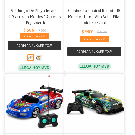
Set Juego De Playa Infantil
Camioneta Control Remoto RC
C/Carretilla Moldes 10 piezas
Monster Torna Alta Vel a Pilas
- Rojo/verde
- Violeta/verde
$
686
$
880
$
967
$
1.240
22
22
LLEGA HOY MVD
LLEGA HOY MVD