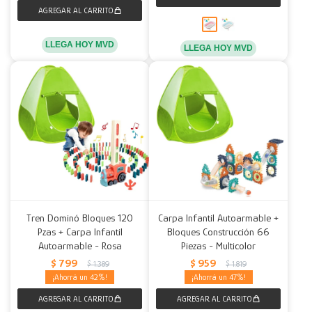
LLEGA HOY MVD
LLEGA HOY MVD
Tren Dominó Bloques 120
Carpa Infantil Autoarmable +
Pzas + Carpa Infantil
Bloques Construcción 66
Autoarmable - Rosa
Piezas - Multicolor
$
799
$
959
$
1.389
$
1.819
42
47