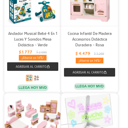
Andador Musical Bebé 4 En 1
Cocina Infantil De Madera
Luces Y Sonidos Mesa
Accesorios Didáctica
Didáctica - Verde
Duradera - Rosa
$
1.777
$
2.090
$
4.479
$
5.269
14
14
LLEGA HOY MVD
LLEGA HOY MVD