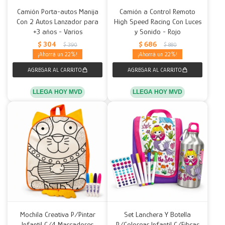
Camión Porta-autos Manija
Camión a Control Remoto
Con 2 Autos Lanzador para
High Speed Racing Con Luces
+3 años - Varios
y Sonido - Rojo
$
304
$
686
$
390
$
880
22
22
LLEGA HOY MVD
LLEGA HOY MVD
Mochila Creativa P/Pintar
Set Lanchera Y Botella
Infantil C/4 Marcadores
P/Colorear Infantil C/Fibras