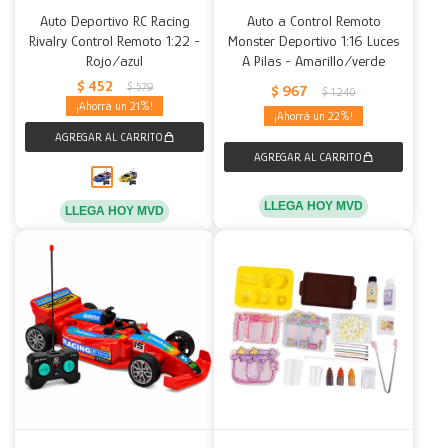
Auto Deportivo RC Racing
Auto a Control Remoto
Rivalry Control Remoto 1:22 -
Monster Deportivo 1:16 Luces
Rojo/azul
A Pilas - Amarillo/verde
$
452
$
579
$
967
$
1.240
21
22
LLEGA HOY MVD
LLEGA HOY MVD