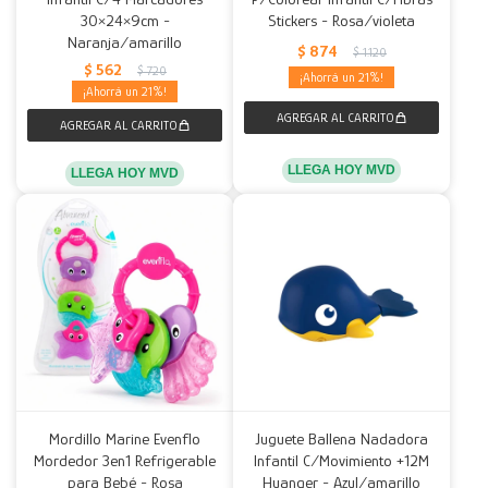
30×24×9cm -
Stickers - Rosa/violeta
Naranja/amarillo
$
874
$
1.120
$
562
$
720
21
21
LLEGA HOY MVD
LLEGA HOY MVD
Mordillo Marine Evenflo
Juguete Ballena Nadadora
Mordedor 3en1 Refrigerable
Infantil C/Movimiento +12M
para Bebé - Rosa
Huanger - Azul/amarillo