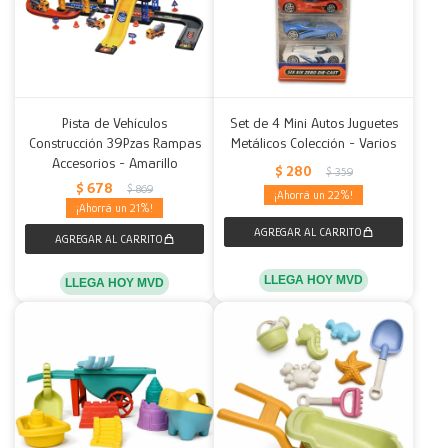
Pista de Vehículos
Set de 4 Mini Autos Juguetes
Construcción 39Pzas Rampas
Metálicos Colección - Varios
Accesorios - Amarillo
$
280
$
359
$
678
$
869
22
21
LLEGA HOY MVD
LLEGA HOY MVD