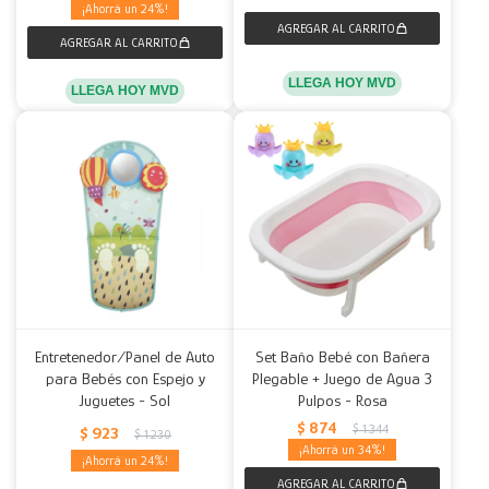
24
LLEGA HOY MVD
LLEGA HOY MVD
Entretenedor/Panel de Auto
Set Baño Bebé con Bañera
para Bebés con Espejo y
Plegable + Juego de Agua 3
Juguetes - Sol
Pulpos - Rosa
$
874
$
1.344
$
923
$
1.230
34
24