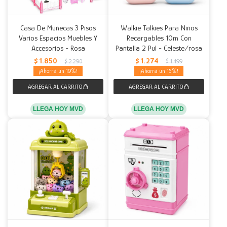
Casa De Muñecas 3 Pisos
Walkie Talkies Para Niños
Varios Espacios Muebles Y
Recargables 10m Con
Accesorios - Rosa
Pantalla 2 Pul - Celeste/rosa
$
1.850
$
1.274
$
2.290
$
1.499
19
15
LLEGA HOY MVD
LLEGA HOY MVD