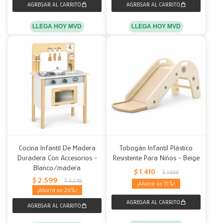
LLEGA HOY MVD
LLEGA HOY MVD
Cocina Infantil De Madera
Tobogán Infantil Plástico
Duradera Con Accesorios -
Resistente Para Niños - Beige
Blanco/madera
$
1.410
$
1.659
$
2.599
$
3.249
15
20