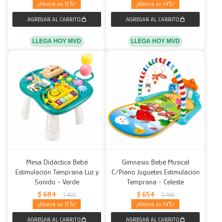
15
14
LLEGA HOY MVD
LLEGA HOY MVD
Mesa Didáctica Bebé
Gimnasio Bebé Musical
Estimulación Temprana Luz y
C/Piano Juguetes Estimulación
Sonido - Verde
Temprana - Celeste
$
684
$
654
$
805
$
769
15
14