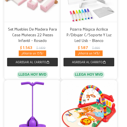
Set Muebles De Madera Para
Pizarra Mágica Acrílica
Casa Muñecas 22 Piezas
P/Dibujar C/Soporte Y Luz
Infantil - Rosado
Led Usb - Blanco
$
1.563
$
587
$
1.839
$
690
15
14
LLEGA HOY MVD
LLEGA HOY MVD