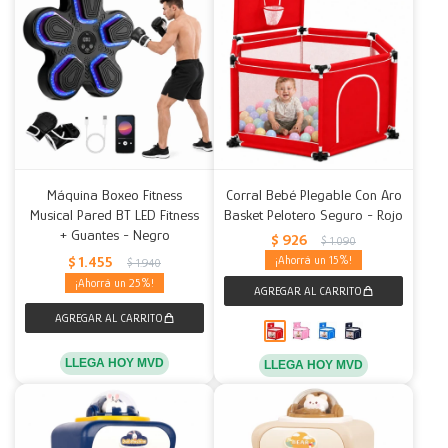
Máquina Boxeo Fitness
Corral Bebé Plegable Con Aro
Musical Pared BT LED Fitness
Basket Pelotero Seguro - Rojo
+ Guantes - Negro
$
926
$
1.090
$
1.455
15
$
1.940
25
LLEGA HOY MVD
LLEGA HOY MVD