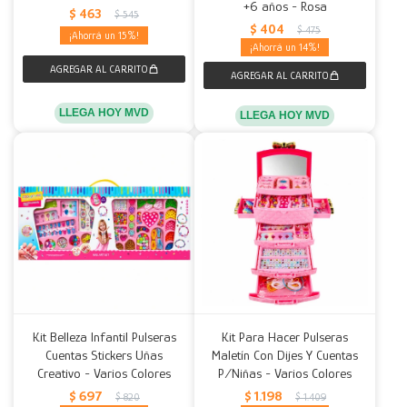
+6 años - Rosa
$
463
$
545
$
404
$
475
15
14
LLEGA HOY MVD
LLEGA HOY MVD
Kit Belleza Infantil Pulseras
Kit Para Hacer Pulseras
Cuentas Stickers Uñas
Maletín Con Dijes Y Cuentas
Creativo - Varios Colores
P/Niñas - Varios Colores
$
697
$
1.198
$
820
$
1.409