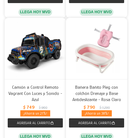
LLEGA HOY MVD
LLEGA HOY MVD
Camión a Control Remoto
Bañera Bañito Pleg con
Vagrant Con Luces y Sonido -
colchón Drenaje y Base
Azul
Antideslizante - Rosa Claro
$
749
$
790
$
960
$
1.290
21
38
LLEGA HOY MVD
LLEGA HOY MVD