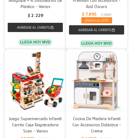
Antigolpe + 6 Dinosaurios de
Premium Con Accesorios -
Plástico - Varios
Azul Oscuro
Decoración
Accesorios
Mesas
Calefactores
Acolchados y Frazadas
$
7.895
$
9.869
$
2.229
20
Accesorios para el hogar
Muebles Infantiles
Fundas
Herramientas
LLEGA HOY MVD
LLEGA HOY MVD
Juego Supermercado Infantil
Cocina De Madera Infantil
Carrito Caja Registradora
Con Accesorios Didáctica -
Scan - Varios
Crema