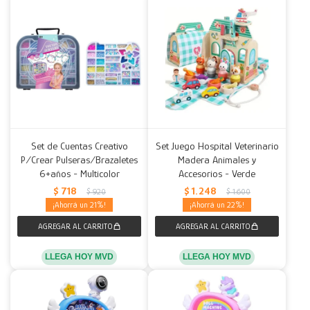
Set de Cuentas Creativo
Set Juego Hospital Veterinario
P/Crear Pulseras/Brazaletes
Madera Animales y
6+años - Multicolor
Accesorios - Verde
$
718
$
1.248
$
920
$
1.600
21
22
LLEGA HOY MVD
LLEGA HOY MVD