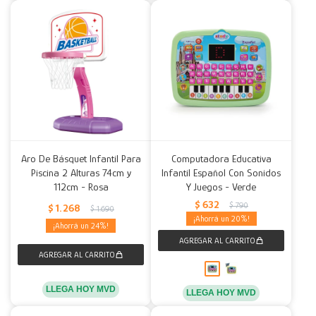
Aro De Básquet Infantil Para
Computadora Educativa
Piscina 2 Alturas 74cm y
Infantil Español Con Sonidos
112cm - Rosa
Y Juegos - Verde
$
632
$
790
$
1.268
$
1.690
20
24
LLEGA HOY MVD
LLEGA HOY MVD