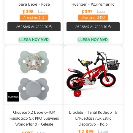
para Bebé - Rosa
Huanger - Azul/amarillo
$
398
$
397
$
510
$
529
21
24
LLEGA HOY MVD
LLEGA HOY MVD
Chupete X2 Bebé 6-18M
Bicicleta Infantil Rodado 16
Fisiológico SX PRO Suavinex
C/Rueditas Aux Estilo
Wonderland - Celeste
Deportivo - Rojo
$
2.899
$
3.280
$
987