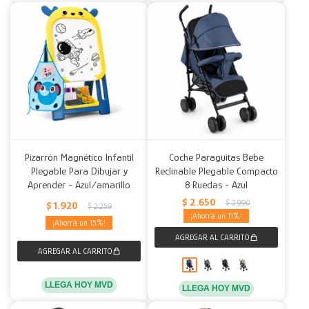
Pizarrón Magnético Infantil
Coche Paraguitas Bebe
Plegable Para Dibujar y
Reclinable Plegable Compacto
Aprender - Azul/amarillo
8 Ruedas - Azul
$
2.650
$
2.990
$
1.920
$
2.259
11
15
LLEGA HOY MVD
LLEGA HOY MVD