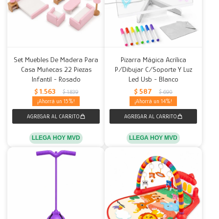
Set Muebles De Madera Para
Pizarra Mágica Acrílica
Casa Muñecas 22 Piezas
P/Dibujar C/Soporte Y Luz
Infantil - Rosado
Led Usb - Blanco
$
1.563
$
587
$
1.839
$
690
15
14
LLEGA HOY MVD
LLEGA HOY MVD