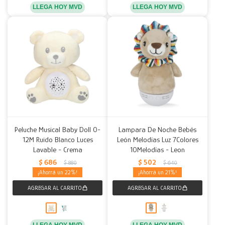
LLEGA HOY MVD
LLEGA HOY MVD
Peluche Musical Baby Doll 0-
Lampara De Noche Bebés
12M Ruido Blanco Luces
León Melodías Luz 7Colores
Lavable - Crema
10Melodías - Leon
$
686
$
502
$
880
$
640
22
21