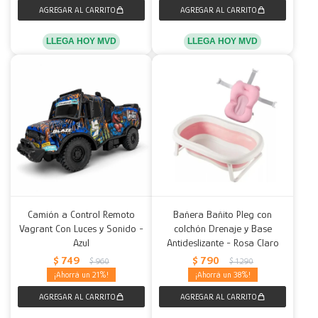
LLEGA HOY MVD
LLEGA HOY MVD
Camión a Control Remoto
Bañera Bañito Pleg con
Vagrant Con Luces y Sonido -
colchón Drenaje y Base
Azul
Antideslizante - Rosa Claro
$
749
$
790
$
960
$
1.290
21
38