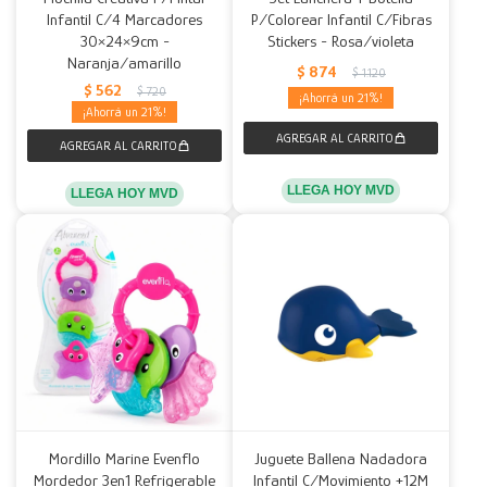
Infantil C/4 Marcadores
P/Colorear Infantil C/Fibras
30×24×9cm -
Stickers - Rosa/violeta
Naranja/amarillo
$
874
$
1.120
$
562
$
720
21
21
LLEGA HOY MVD
LLEGA HOY MVD
Mordillo Marine Evenflo
Juguete Ballena Nadadora
Mordedor 3en1 Refrigerable
Infantil C/Movimiento +12M