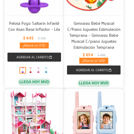
Pelota Pogo Saltarín Infantil
Gimnasio Bebé Musical
Con Asas Base Inflador - Lila
C/Piano Juguetes Estimulación
Temprana - Gimnasio Bebé
$
645
$
759
Musical C/piano Juguetes
15
Estimulación Temprana
$
654
$
769
14
LLEGA HOY MVD
LLEGA HOY MVD