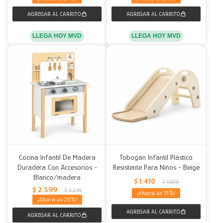
LLEGA HOY MVD
LLEGA HOY MVD
Cocina Infantil De Madera
Tobogán Infantil Plástico
Duradera Con Accesorios -
Resistente Para Niños - Beige
Blanco/madera
$
1.410
$
1.659
$
2.599
$
3.249
15
20