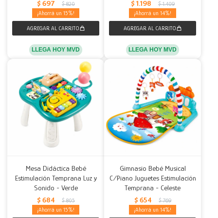
$
697
$
1.198
$
820
$
1.409
15
14
LLEGA HOY MVD
LLEGA HOY MVD
Mesa Didáctica Bebé
Gimnasio Bebé Musical
Estimulación Temprana Luz y
C/Piano Juguetes Estimulación
Sonido - Verde
Temprana - Celeste
$
684
$
654
$
805
$
769
15
14