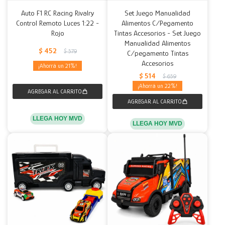
Auto F1 RC Racing Rivalry
Set Juego Manualidad
Control Remoto Luces 1:22 -
Alimentos C/Pegamento
Rojo
Tintas Accesorios - Set Juego
Manualidad Alimentos
$
452
$
579
C/pegamento Tintas
Accesorios
21
$
514
$
659
22
LLEGA HOY MVD
LLEGA HOY MVD