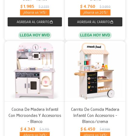
$
1.985
$
4.760
$
2.335
$
5.950
14
20
LLEGA HOY MVD
LLEGA HOY MVD
Cocina De Madera Infantil
Carrito De Comida Madera
Con Microondas Y Accesorios
Infantil Con Accesorios -
- Blanco
Blanco/crema
$
4.343
$
6.450
$
5.715
$
8.599
24
24