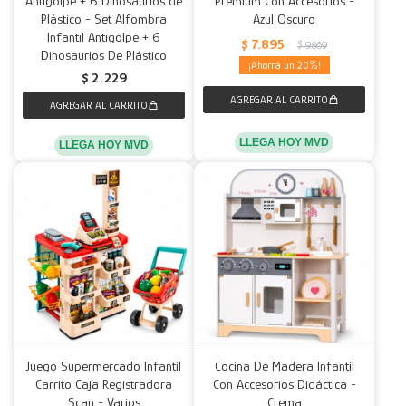
Antigolpe + 6 Dinosaurios de
Premium Con Accesorios -
Plástico - Set Alfombra
Azul Oscuro
Decoración
Accesorios
Mesas
Calefactores
Acolchados y Frazadas
Infantil Antigolpe + 6
$
7.895
$
9.869
Dinosaurios De Plástico
20
$
2.229
Accesorios para el hogar
Muebles Infantiles
Fundas
Herramientas
LLEGA HOY MVD
LLEGA HOY MVD
Juego Supermercado Infantil
Cocina De Madera Infantil
Carrito Caja Registradora
Con Accesorios Didáctica -
Scan - Varios
Crema