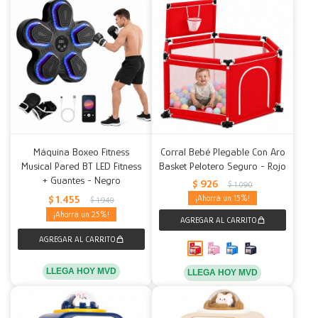
Máquina Boxeo Fitness
Corral Bebé Plegable Con Aro
Musical Pared BT LED Fitness
Basket Pelotero Seguro - Rojo
+ Guantes - Negro
$
926
$
1.090
$
1.455
15
$
1.940
25
LLEGA HOY MVD
LLEGA HOY MVD