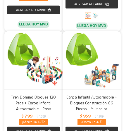
LLEGA HOY MVD
LLEGA HOY MVD
Tren Dominó Bloques 120
Carpa Infantil Autoarmable +
Pzas + Carpa Infantil
Bloques Construcción 66
Autoarmable - Rosa
Piezas - Multicolor
$
799
$
959
$
1.389
$
1.819
42
47