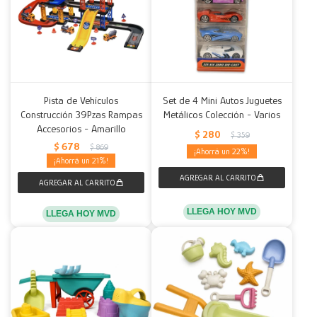
Pista de Vehículos
Set de 4 Mini Autos Juguetes
Construcción 39Pzas Rampas
Metálicos Colección - Varios
Accesorios - Amarillo
$
280
$
359
$
678
$
869
22
21
LLEGA HOY MVD
LLEGA HOY MVD