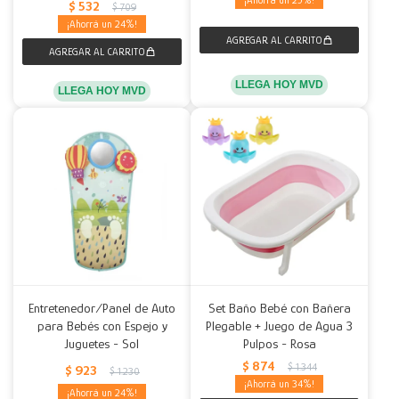
25
$
532
$
709
24
LLEGA HOY MVD
LLEGA HOY MVD
Entretenedor/Panel de Auto
Set Baño Bebé con Bañera
para Bebés con Espejo y
Plegable + Juego de Agua 3
Juguetes - Sol
Pulpos - Rosa
$
874
$
1.344
$
923
$
1.230
34
24