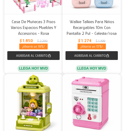
Casa De Muñecas 3 Pisos
Walkie Talkies Para Niños
Varios Espacios Muebles Y
Recargables 10m Con
Accesorios - Rosa
Pantalla 2 Pul - Celeste/rosa
$
1.850
$
1.274
$
2.290
$
1.499
19
15
LLEGA HOY MVD
LLEGA HOY MVD