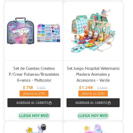
Set de Cuentas Creativo
Set Juego Hospital Veterinario
P/Crear Pulseras/Brazaletes
Madera Animales y
6+años - Multicolor
Accesorios - Verde
$
718
$
1.248
$
920
$
1.600
21
22
LLEGA HOY MVD
LLEGA HOY MVD