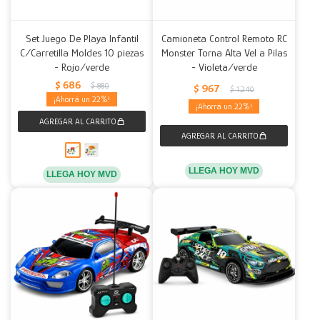
Set Juego De Playa Infantil
Camioneta Control Remoto RC
C/Carretilla Moldes 10 piezas
Monster Torna Alta Vel a Pilas
- Rojo/verde
- Violeta/verde
$
686
$
880
$
967
$
1.240
22
22
LLEGA HOY MVD
LLEGA HOY MVD