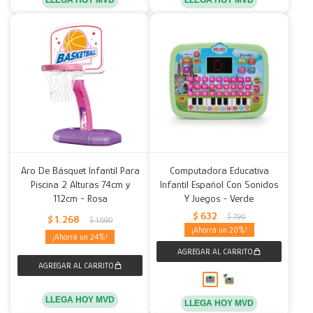
LLEGA HOY MVD
LLEGA HOY MVD
Aro De Básquet Infantil Para
Computadora Educativa
Piscina 2 Alturas 74cm y
Infantil Español Con Sonidos
112cm - Rosa
Y Juegos - Verde
$
632
$
790
$
1.268
$
1.690
20
24
LLEGA HOY MVD
LLEGA HOY MVD