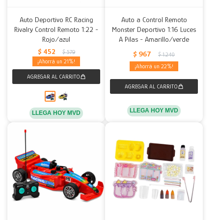
Auto Deportivo RC Racing
Auto a Control Remoto
Rivalry Control Remoto 1:22 -
Monster Deportivo 1:16 Luces
Rojo/azul
A Pilas - Amarillo/verde
$
452
$
579
$
967
$
1.240
21
22
LLEGA HOY MVD
LLEGA HOY MVD