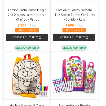
Camión Porta-autos Manija
Camión a Control Remoto
Con 2 Autos Lanzador para
High Speed Racing Con Luces
+3 años - Varios
y Sonido - Rojo
$
304
$
686
$
390
$
880
22
22
LLEGA HOY MVD
LLEGA HOY MVD
Mochila Creativa P/Pintar
Set Lanchera Y Botella