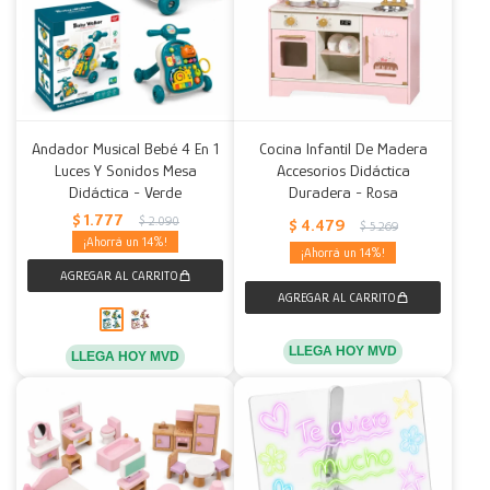
Andador Musical Bebé 4 En 1
Cocina Infantil De Madera
Luces Y Sonidos Mesa
Accesorios Didáctica
Didáctica - Verde
Duradera - Rosa
$
1.777
$
2.090
$
4.479
$
5.269
14
14
LLEGA HOY MVD
LLEGA HOY MVD