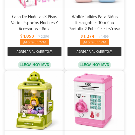
Casa De Muñecas 3 Pisos
Walkie Talkies Para Niños
Varios Espacios Muebles Y
Recargables 10m Con
Accesorios - Rosa
Pantalla 2 Pul - Celeste/rosa
$
1.850
$
1.274
$
2.290
$
1.499
19
15
LLEGA HOY MVD
LLEGA HOY MVD