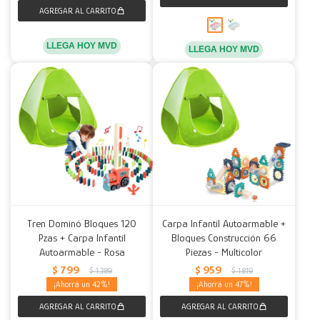
LLEGA HOY MVD
LLEGA HOY MVD
Tren Dominó Bloques 120
Carpa Infantil Autoarmable +
Pzas + Carpa Infantil
Bloques Construcción 66
Autoarmable - Rosa
Piezas - Multicolor
$
799
$
959
$
1.389
$
1.819
42
47