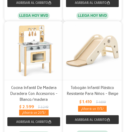
LLEGA HOY MVD
LLEGA HOY MVD
Cocina Infantil De Madera
Tobogán Infantil Plástico
Duradera Con Accesorios -
Resistente Para Niños - Beige
Blanco/madera
$
1.410
$
1.659
$
2.599
$
3.249
15
20