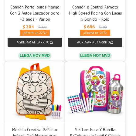
Camión Porta-autos Manija
Camión a Control Remoto
Con 2 Autos Lanzador para
High Speed Racing Con Luces
+3 años - Varios
y Sonido - Rojo
$
304
$
686
$
390
$
880
22
22
LLEGA HOY MVD
LLEGA HOY MVD
Mochila Creativa P/Pintar
Set Lanchera Y Botella
Infantil C/4 Marcadores
P/Colorear Infantil C/Fibras