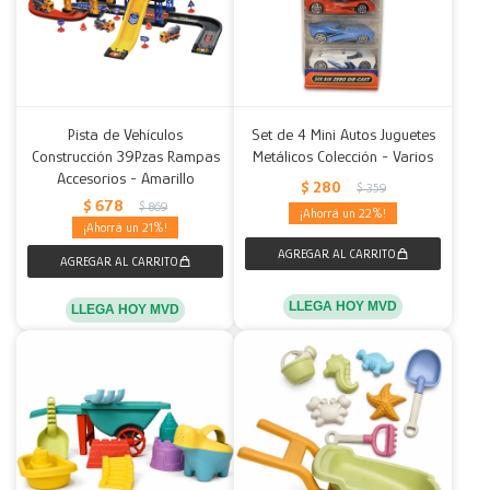
Pista de Vehículos
Set de 4 Mini Autos Juguetes
Construcción 39Pzas Rampas
Metálicos Colección - Varios
Accesorios - Amarillo
$
280
$
359
$
678
$
869
22
21
LLEGA HOY MVD
LLEGA HOY MVD