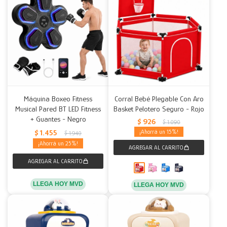
Máquina Boxeo Fitness
Corral Bebé Plegable Con Aro
Musical Pared BT LED Fitness
Basket Pelotero Seguro - Rojo
+ Guantes - Negro
$
926
$
1.090
$
1.455
15
$
1.940
25
LLEGA HOY MVD
LLEGA HOY MVD