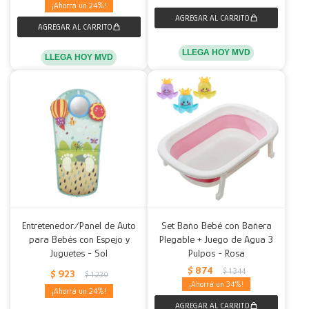
24
LLEGA HOY MVD
LLEGA HOY MVD
Entretenedor/Panel de Auto
Set Baño Bebé con Bañera
para Bebés con Espejo y
Plegable + Juego de Agua 3
Juguetes - Sol
Pulpos - Rosa
$
874
$
1.344
$
923
$
1.230
34
24