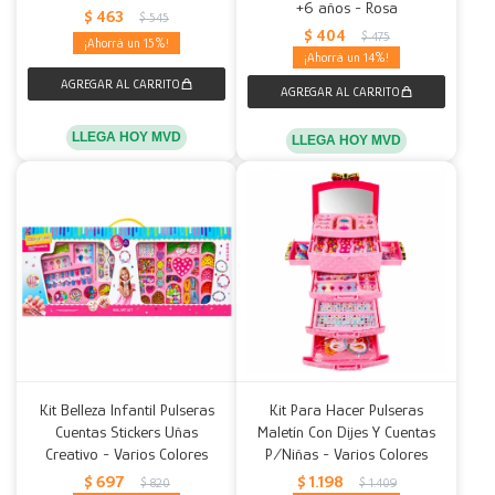
+6 años - Rosa
$
463
$
545
$
404
$
475
15
14
LLEGA HOY MVD
LLEGA HOY MVD
Kit Belleza Infantil Pulseras
Kit Para Hacer Pulseras
Cuentas Stickers Uñas
Maletín Con Dijes Y Cuentas
Creativo - Varios Colores
P/Niñas - Varios Colores
$
697
$
1.198
$
820
$
1.409