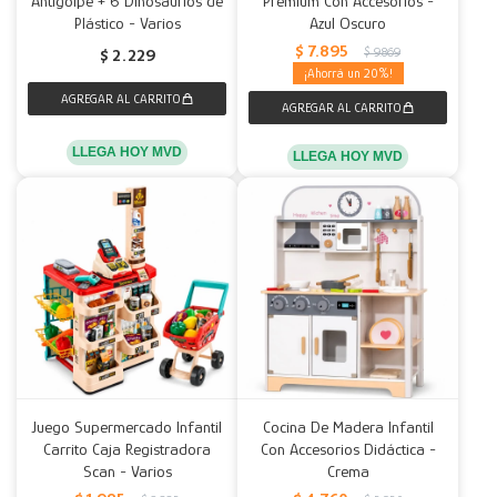
Antigolpe + 6 Dinosaurios de
Premium Con Accesorios -
Plástico - Varios
Azul Oscuro
Decoración
Accesorios
Mesas
Calefactores
Acolchados y Frazadas
$
7.895
$
9.869
$
2.229
20
Accesorios para el hogar
Muebles Infantiles
Fundas
Herramientas
LLEGA HOY MVD
LLEGA HOY MVD
Juego Supermercado Infantil
Cocina De Madera Infantil
Carrito Caja Registradora
Con Accesorios Didáctica -
Scan - Varios
Crema