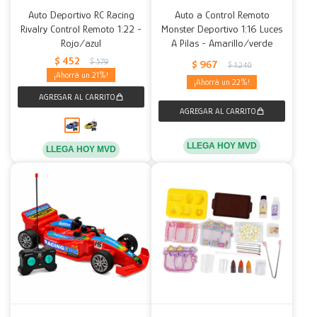
Auto Deportivo RC Racing
Auto a Control Remoto
Rivalry Control Remoto 1:22 -
Monster Deportivo 1:16 Luces
Rojo/azul
A Pilas - Amarillo/verde
$
452
$
579
$
967
$
1.240
21
22
LLEGA HOY MVD
LLEGA HOY MVD