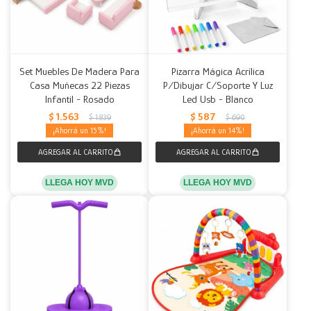
Set Muebles De Madera Para
Pizarra Mágica Acrílica
Casa Muñecas 22 Piezas
P/Dibujar C/Soporte Y Luz
Infantil - Rosado
Led Usb - Blanco
$
1.563
$
587
$
1.839
$
690
15
14
LLEGA HOY MVD
LLEGA HOY MVD