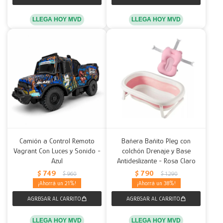
LLEGA HOY MVD
LLEGA HOY MVD
Camión a Control Remoto
Bañera Bañito Pleg con
Vagrant Con Luces y Sonido -
colchón Drenaje y Base
Azul
Antideslizante - Rosa Claro
$
749
$
790
$
960
$
1.290
21
38
LLEGA HOY MVD
LLEGA HOY MVD