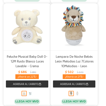
Peluche Musical Baby Doll 0-
Lampara De Noche Bebés
12M Ruido Blanco Luces
León Melodías Luz 7Colores
Lavable - Crema
10Melodías - Leon
$
686
$
502
$
880
$
640
22
21
LLEGA HOY MVD
LLEGA HOY MVD