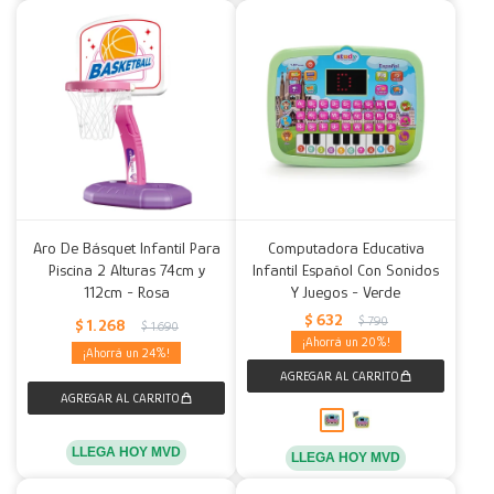
Aro De Básquet Infantil Para
Computadora Educativa
Piscina 2 Alturas 74cm y
Infantil Español Con Sonidos
112cm - Rosa
Y Juegos - Verde
$
632
$
790
$
1.268
$
1.690
20
24
LLEGA HOY MVD
LLEGA HOY MVD