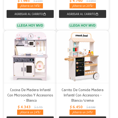
$
1.985
$
4.760
$
2.335
$
5.950
14
20
LLEGA HOY MVD
LLEGA HOY MVD
Cocina De Madera Infantil
Carrito De Comida Madera
Con Microondas Y Accesorios
Infantil Con Accesorios -
- Blanco
Blanco/crema
$
4.343
$
6.450
$
5.715
$
8.599
24
24