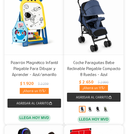
Pizarrón Magnético Infantil
Coche Paraguitas Bebe
Plegable Para Dibujar y
Reclinable Plegable Compacto
Aprender - Azul/amarillo
8 Ruedas - Azul
$
2.650
$
2.990
$
1.920
$
2.259
11
15
LLEGA HOY MVD
LLEGA HOY MVD