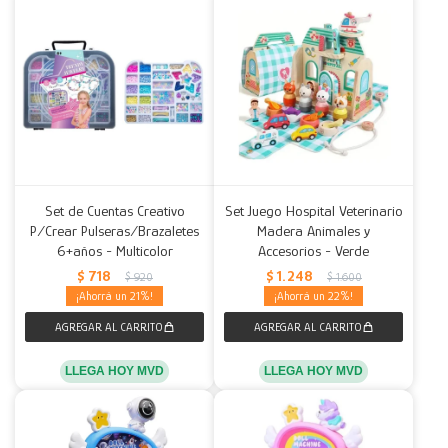
Set de Cuentas Creativo
Set Juego Hospital Veterinario
P/Crear Pulseras/Brazaletes
Madera Animales y
6+años - Multicolor
Accesorios - Verde
$
718
$
1.248
$
920
$
1.600
21
22
LLEGA HOY MVD
LLEGA HOY MVD