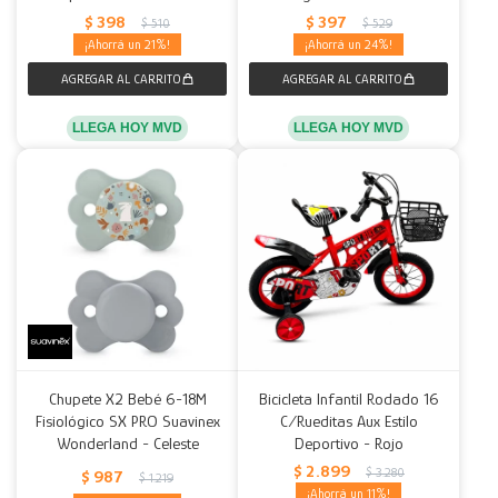
$
398
$
397
$
510
$
529
21
24
LLEGA HOY MVD
LLEGA HOY MVD
Chupete X2 Bebé 6-18M
Bicicleta Infantil Rodado 16
Fisiológico SX PRO Suavinex
C/Rueditas Aux Estilo
Wonderland - Celeste
Deportivo - Rojo
$
2.899
$
3.280
$
987
$
1.219
11