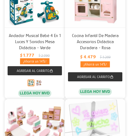
Andador Musical Bebé 4 En 1
Cocina Infantil De Madera
Luces Y Sonidos Mesa
Accesorios Didáctica
Didáctica - Verde
Duradera - Rosa
$
1.777
$
2.090
$
4.479
$
5.269
14
14
LLEGA HOY MVD
LLEGA HOY MVD