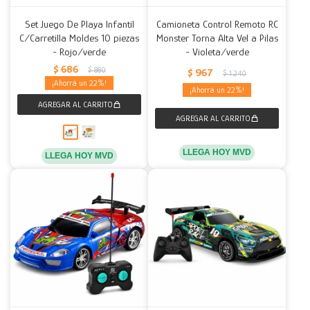
Set Juego De Playa Infantil
Camioneta Control Remoto RC
C/Carretilla Moldes 10 piezas
Monster Torna Alta Vel a Pilas
- Rojo/verde
- Violeta/verde
$
686
$
880
$
967
$
1.240
22
22
LLEGA HOY MVD
LLEGA HOY MVD