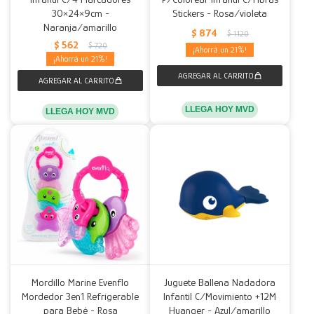
30×24×9cm -
Stickers - Rosa/violeta
Naranja/amarillo
$
874
$
1.120
$
562
$
720
21
21
LLEGA HOY MVD
LLEGA HOY MVD
Mordillo Marine Evenflo
Juguete Ballena Nadadora
Mordedor 3en1 Refrigerable
Infantil C/Movimiento +12M
para Bebé - Rosa
Huanger - Azul/amarillo