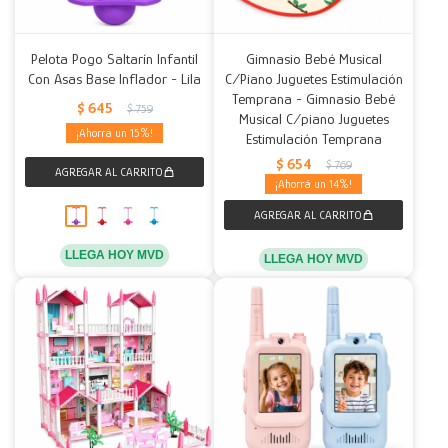
Pelota Pogo Saltarín Infantil
Gimnasio Bebé Musical
Con Asas Base Inflador - Lila
C/Piano Juguetes Estimulación
Temprana - Gimnasio Bebé
$
645
$
759
Musical C/piano Juguetes
15
Estimulación Temprana
$
654
$
769
14
LLEGA HOY MVD
LLEGA HOY MVD