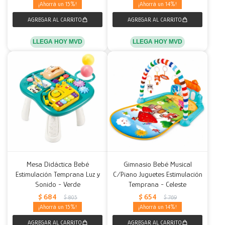
15
14
LLEGA HOY MVD
LLEGA HOY MVD
Mesa Didáctica Bebé
Gimnasio Bebé Musical
Estimulación Temprana Luz y
C/Piano Juguetes Estimulación
Sonido - Verde
Temprana - Celeste
$
684
$
654
$
805
$
769
15
14