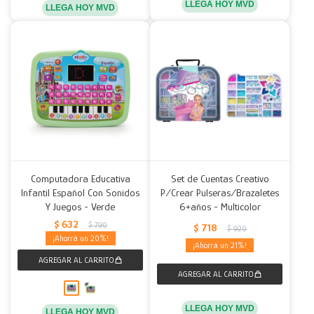
LLEGA HOY MVD
LLEGA HOY MVD
Computadora Educativa
Set de Cuentas Creativo
Infantil Español Con Sonidos
P/Crear Pulseras/Brazaletes
Y Juegos - Verde
6+años - Multicolor
$
632
$
790
$
718
$
920
20
21
LLEGA HOY MVD
LLEGA HOY MVD