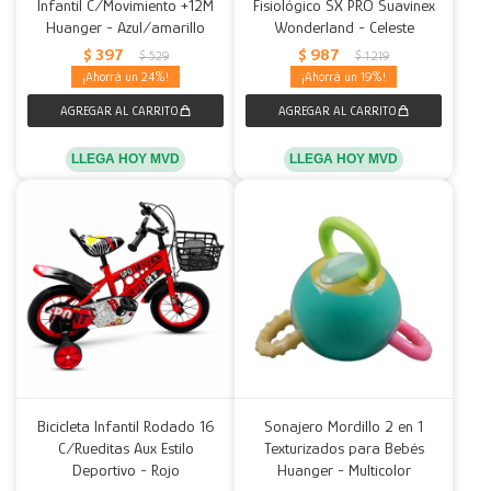
Infantil C/Movimiento +12M
Fisiológico SX PRO Suavinex
Huanger - Azul/amarillo
Wonderland - Celeste
$
397
$
987
$
529
$
1.219
24
19
LLEGA HOY MVD
LLEGA HOY MVD
Bicicleta Infantil Rodado 16
Sonajero Mordillo 2 en 1
C/Rueditas Aux Estilo
Texturizados para Bebés
Deportivo - Rojo
Huanger - Multicolor