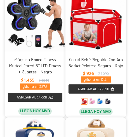
Máquina Boxeo Fitness
Corral Bebé Plegable Con Aro
Musical Pared BT LED Fitness
Basket Pelotero Seguro - Rojo
+ Guantes - Negro
$
926
$
1.090
$
1.455
15
$
1.940
25
LLEGA HOY MVD
LLEGA HOY MVD