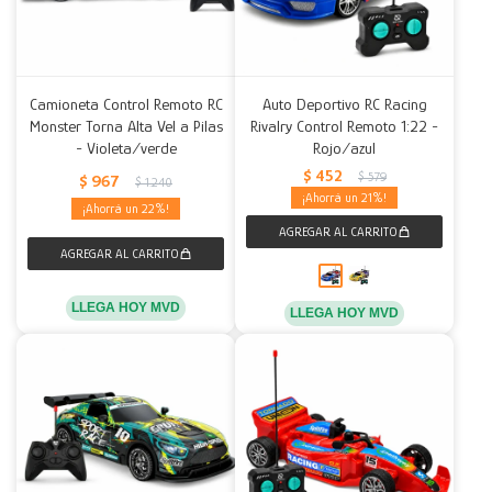
Camioneta Control Remoto RC
Auto Deportivo RC Racing
Monster Torna Alta Vel a Pilas
Rivalry Control Remoto 1:22 -
- Violeta/verde
Rojo/azul
$
452
$
579
$
967
$
1.240
21
22
LLEGA HOY MVD
LLEGA HOY MVD