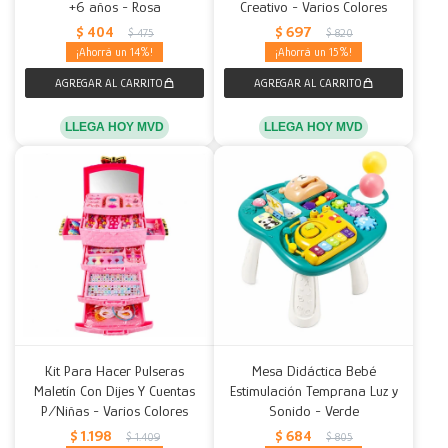
+6 años - Rosa
Creativo - Varios Colores
$
404
$
697
$
475
$
820
14
15
LLEGA HOY MVD
LLEGA HOY MVD
Kit Para Hacer Pulseras
Mesa Didáctica Bebé
Maletín Con Dijes Y Cuentas
Estimulación Temprana Luz y
P/Niñas - Varios Colores
Sonido - Verde
$
1.198
$
684
$
1.409
$
805