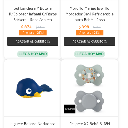
Set Lanchera Y Botella
Mordillo Marine Evenflo
P/Colorear Infantil C/Fibras
Mordedor 3en1 Refrigerable
Stickers - Rosa/violeta
para Bebé - Rosa
$
874
$
398
$
1.120
$
510
21
21
LLEGA HOY MVD
LLEGA HOY MVD
Juguete Ballena Nadadora
Chupete X2 Bebé 6-18M