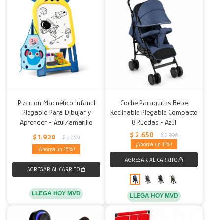
Pizarrón Magnético Infantil
Coche Paraguitas Bebe
Plegable Para Dibujar y
Reclinable Plegable Compacto
Aprender - Azul/amarillo
8 Ruedas - Azul
$
2.650
$
2.990
$
1.920
$
2.259
11
15
LLEGA HOY MVD
LLEGA HOY MVD