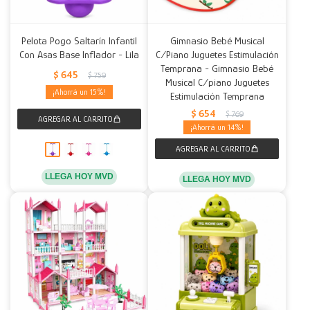
Pelota Pogo Saltarín Infantil
Gimnasio Bebé Musical
Con Asas Base Inflador - Lila
C/Piano Juguetes Estimulación
Temprana - Gimnasio Bebé
$
645
$
759
Musical C/piano Juguetes
15
Estimulación Temprana
$
654
$
769
14
LLEGA HOY MVD
LLEGA HOY MVD