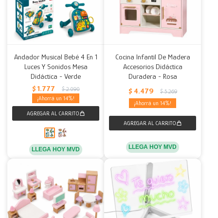
Andador Musical Bebé 4 En 1
Cocina Infantil De Madera
Luces Y Sonidos Mesa
Accesorios Didáctica
Didáctica - Verde
Duradera - Rosa
$
1.777
$
2.090
$
4.479
$
5.269
14
14
LLEGA HOY MVD
LLEGA HOY MVD