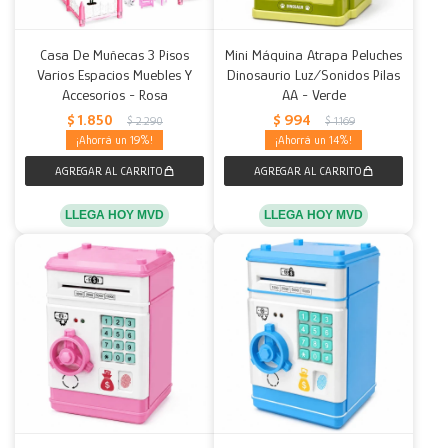
Casa De Muñecas 3 Pisos
Mini Máquina Atrapa Peluches
Varios Espacios Muebles Y
Dinosaurio Luz/Sonidos Pilas
Accesorios - Rosa
AA - Verde
$
1.850
$
994
$
2.290
$
1.169
19
14
LLEGA HOY MVD
LLEGA HOY MVD