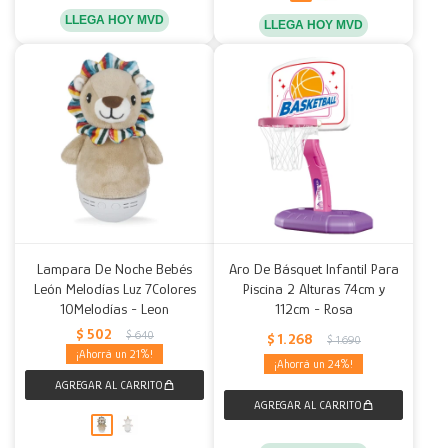
LLEGA HOY MVD
LLEGA HOY MVD
Lampara De Noche Bebés
Aro De Básquet Infantil Para
León Melodías Luz 7Colores
Piscina 2 Alturas 74cm y
10Melodías - Leon
112cm - Rosa
$
502
$
640
$
1.268
$
1.690
21
24