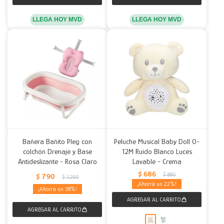
LLEGA HOY MVD
LLEGA HOY MVD
Bañera Bañito Pleg con
Peluche Musical Baby Doll 0-
colchón Drenaje y Base
12M Ruido Blanco Luces
Antideslizante - Rosa Claro
Lavable - Crema
$
686
$
880
$
790
$
1.290
22
38