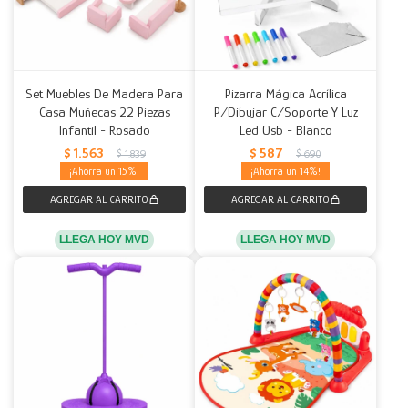
Set Muebles De Madera Para
Pizarra Mágica Acrílica
Casa Muñecas 22 Piezas
P/Dibujar C/Soporte Y Luz
Infantil - Rosado
Led Usb - Blanco
$
1.563
$
587
$
1.839
$
690
15
14
LLEGA HOY MVD
LLEGA HOY MVD