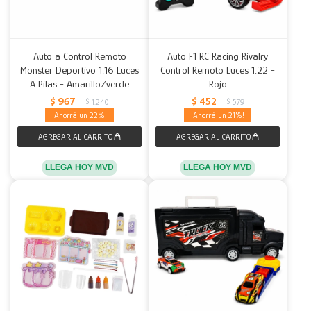
Auto a Control Remoto
Auto F1 RC Racing Rivalry
Monster Deportivo 1:16 Luces
Control Remoto Luces 1:22 -
A Pilas - Amarillo/verde
Rojo
$
967
$
452
$
1.240
$
579
22
21
LLEGA HOY MVD
LLEGA HOY MVD