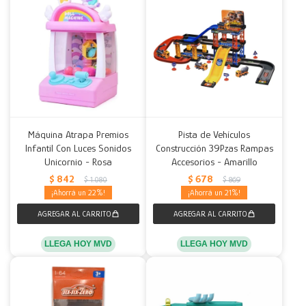
Máquina Atrapa Premios
Pista de Vehículos
Infantil Con Luces Sonidos
Construcción 39Pzas Rampas
Unicornio - Rosa
Accesorios - Amarillo
$
842
$
678
$
1.080
$
869
22
21
LLEGA HOY MVD
LLEGA HOY MVD