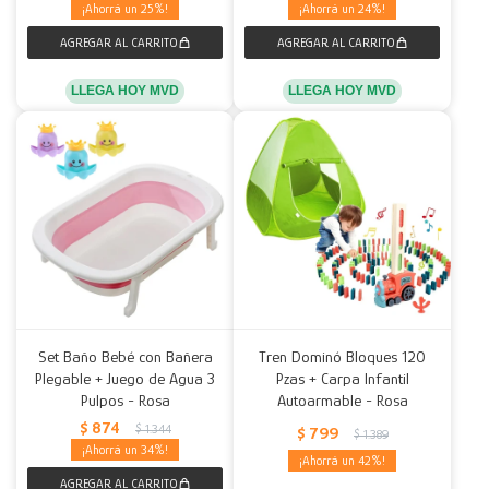
25
24
LLEGA HOY MVD
LLEGA HOY MVD
Set Baño Bebé con Bañera
Tren Dominó Bloques 120
Plegable + Juego de Agua 3
Pzas + Carpa Infantil
Pulpos - Rosa
Autoarmable - Rosa
$
874
$
1.344
$
799
$
1.389
34
42