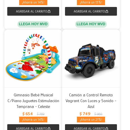
14
15
LLEGA HOY MVD
LLEGA HOY MVD
Gimnasio Bebé Musical
Camión a Control Remoto
C/Piano Juguetes Estimulación
Vagrant Con Luces y Sonido -
Temprana - Celeste
Azul
$
654
$
749
$
769
$
960
14
21