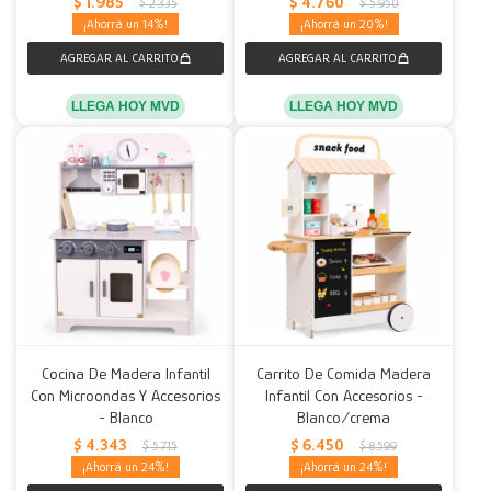
$
1.985
$
4.760
$
2.335
$
5.950
14
20
LLEGA HOY MVD
LLEGA HOY MVD
Cocina De Madera Infantil
Carrito De Comida Madera
Con Microondas Y Accesorios
Infantil Con Accesorios -
- Blanco
Blanco/crema
$
4.343
$
6.450
$
5.715
$
8.599
24
24