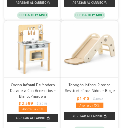
LLEGA HOY MVD
LLEGA HOY MVD
Cocina Infantil De Madera
Tobogán Infantil Plástico
Duradera Con Accesorios -
Resistente Para Niños - Beige
Blanco/madera
$
1.410
$
1.659
$
2.599
$
3.249
15
20