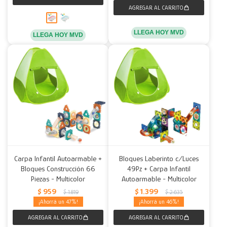
LLEGA HOY MVD
LLEGA HOY MVD
Carpa Infantil Autoarmable +
Bloques Laberinto c/Luces
Bloques Construcción 66
49Pz + Carpa Infantil
Piezas - Multicolor
Autoarmable - Multicolor
$
959
$
1.399
$
1.819
$
2.635
47
46