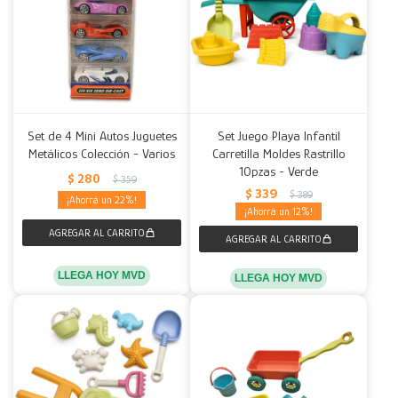
Set de 4 Mini Autos Juguetes
Set Juego Playa Infantil
Metálicos Colección - Varios
Carretilla Moldes Rastrillo
10pzas - Verde
$
280
$
359
$
339
$
389
22
12
LLEGA HOY MVD
LLEGA HOY MVD