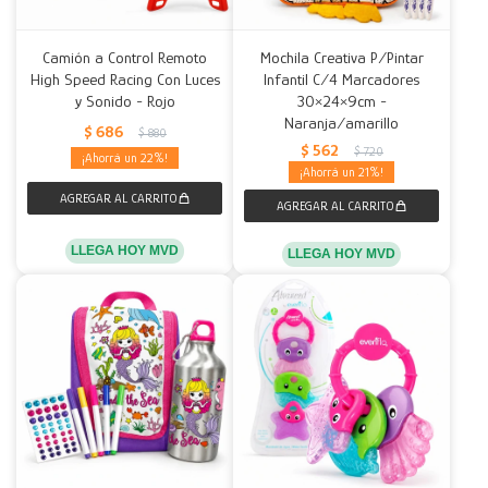
Camión a Control Remoto
Mochila Creativa P/Pintar
High Speed Racing Con Luces
Infantil C/4 Marcadores
y Sonido - Rojo
30×24×9cm -
Naranja/amarillo
$
686
$
880
$
562
$
720
22
21
LLEGA HOY MVD
LLEGA HOY MVD