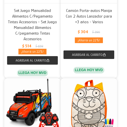
Set Juego Manualidad
Camión Porta-autos Manija
Alimentos C/Pegamento
Con 2 Autos Lanzador para
Tintas Accesorios - Set Juego
+3 años - Varios
Manualidad Alimentos
$
304
$
390
C/pegamento Tintas
Accesorios
22
$
514
$
659
22
LLEGA HOY MVD
LLEGA HOY MVD