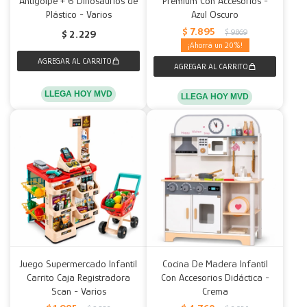
Antigolpe + 6 Dinosaurios de
Premium Con Accesorios -
Plástico - Varios
Azul Oscuro
Decoración
Accesorios
Mesas
Calefactores
Acolchados y Frazadas
$
7.895
$
9.869
$
2.229
20
Accesorios para el hogar
Muebles Infantiles
Fundas
Herramientas
LLEGA HOY MVD
LLEGA HOY MVD
Juego Supermercado Infantil
Cocina De Madera Infantil
Carrito Caja Registradora
Con Accesorios Didáctica -
Scan - Varios
Crema