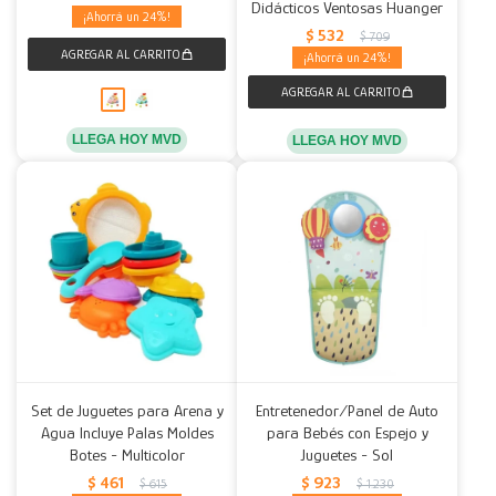
Didácticos Ventosas Huanger
24
$
532
$
709
24
LLEGA HOY MVD
LLEGA HOY MVD
Set de Juguetes para Arena y
Entretenedor/Panel de Auto
Agua Incluye Palas Moldes
para Bebés con Espejo y
Botes - Multicolor
Juguetes - Sol
$
461
$
923
$
615
$
1.230