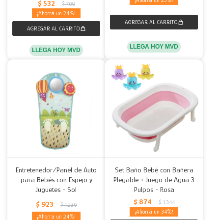
25
$
532
$
709
24
LLEGA HOY MVD
LLEGA HOY MVD
Entretenedor/Panel de Auto
Set Baño Bebé con Bañera
para Bebés con Espejo y
Plegable + Juego de Agua 3
Juguetes - Sol
Pulpos - Rosa
$
874
$
1.344
$
923
$
1.230
34
24