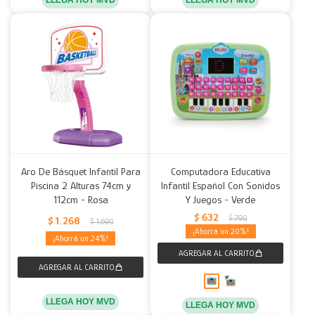
LLEGA HOY MVD
LLEGA HOY MVD
Aro De Básquet Infantil Para
Computadora Educativa
Piscina 2 Alturas 74cm y
Infantil Español Con Sonidos
112cm - Rosa
Y Juegos - Verde
$
632
$
790
$
1.268
$
1.690
20
24
LLEGA HOY MVD
LLEGA HOY MVD