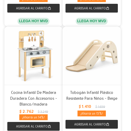
LLEGA HOY MVD
LLEGA HOY MVD
Cocina Infantil De Madera
Tobogán Infantil Plástico
Duradera Con Accesorios -
Resistente Para Niños - Beige
Blanco/madera
$
1.410
$
1.659
$
2.762
$
3.249
15
14