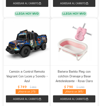
LLEGA HOY MVD
LLEGA HOY MVD
Camión a Control Remoto
Bañera Bañito Pleg con
Vagrant Con Luces y Sonido -
colchón Drenaje y Base
Azul
Antideslizante - Rosa Claro
$
749
$
790
$
960
$
1.290
21
38