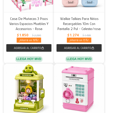
Casa De Muñecas 3 Pisos
Walkie Talkies Para Niños
Varios Espacios Muebles Y
Recargables 10m Con
Accesorios - Rosa
Pantalla 2 Pul - Celeste/rosa
$
1.850
$
1.274
$
2.290
$
1.499
19
15
LLEGA HOY MVD
LLEGA HOY MVD