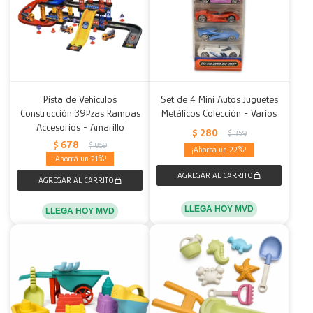
Pista de Vehículos
Set de 4 Mini Autos Juguetes
Construcción 39Pzas Rampas
Metálicos Colección - Varios
Accesorios - Amarillo
$
280
$
359
$
678
$
869
22
21
LLEGA HOY MVD
LLEGA HOY MVD