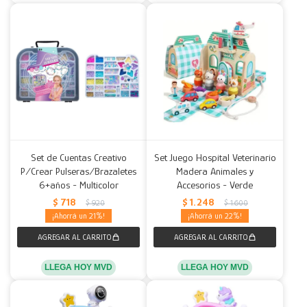
Set de Cuentas Creativo
Set Juego Hospital Veterinario
P/Crear Pulseras/Brazaletes
Madera Animales y
6+años - Multicolor
Accesorios - Verde
$
718
$
1.248
$
920
$
1.600
21
22
LLEGA HOY MVD
LLEGA HOY MVD