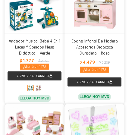
Andador Musical Bebé 4 En 1
Cocina Infantil De Madera
Luces Y Sonidos Mesa
Accesorios Didáctica
Didáctica - Verde
Duradera - Rosa
$
1.777
$
2.090
$
4.479
$
5.269
14
14
LLEGA HOY MVD
LLEGA HOY MVD