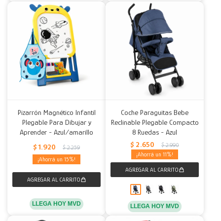
Pizarrón Magnético Infantil
Coche Paraguitas Bebe
Plegable Para Dibujar y
Reclinable Plegable Compacto
Aprender - Azul/amarillo
8 Ruedas - Azul
$
2.650
$
2.990
$
1.920
$
2.259
11
15
LLEGA HOY MVD
LLEGA HOY MVD