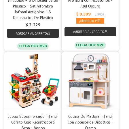
Antigolpe + 6 Dinosaurios de
Premium Con Accesorios -
Plástico - Set Alfombra
Azul Oscuro
Decoración
Accesorios
Mesas
Calefactores
Acolchados y Frazadas
Infantil Antigolpe + 6
$
8.389
$
9.869
Dinosaurios De Plástico
14
$
2.229
Accesorios para el hogar
Muebles Infantiles
Fundas
Herramientas
LLEGA HOY MVD
LLEGA HOY MVD
Juego Supermercado Infantil
Cocina De Madera Infantil
Carrito Caja Registradora
Con Accesorios Didáctica -
Scan - Varios
Crema