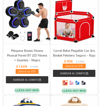
Máquina Boxeo Fitness
Corral Bebé Plegable Con Aro
Musical Pared BT LED Fitness
Basket Pelotero Seguro - Rojo
+ Guantes - Negro
$
926
$
1.090
$
1.649
15
$
1.940
15
LLEGA HOY MVD
LLEGA HOY MVD