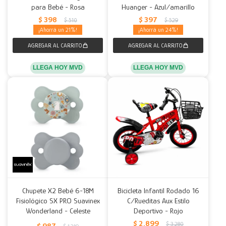
para Bebé - Rosa
Huanger - Azul/amarillo
$
398
$
397
$
510
$
529
21
24
LLEGA HOY MVD
LLEGA HOY MVD
Chupete X2 Bebé 6-18M
Bicicleta Infantil Rodado 16
Fisiológico SX PRO Suavinex
C/Rueditas Aux Estilo
Wonderland - Celeste
Deportivo - Rojo
$
2.899
$
3.280
$
987