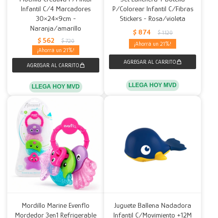
Infantil C/4 Marcadores
P/Colorear Infantil C/Fibras
30×24×9cm -
Stickers - Rosa/violeta
Naranja/amarillo
$
874
$
1.120
$
562
$
720
21
21
LLEGA HOY MVD
LLEGA HOY MVD
Mordillo Marine Evenflo
Juguete Ballena Nadadora
Mordedor 3en1 Refrigerable
Infantil C/Movimiento +12M