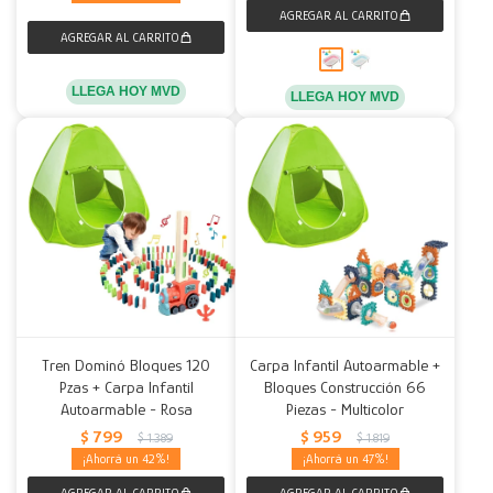
LLEGA HOY MVD
LLEGA HOY MVD
Tren Dominó Bloques 120
Carpa Infantil Autoarmable +
Pzas + Carpa Infantil
Bloques Construcción 66
Autoarmable - Rosa
Piezas - Multicolor
$
799
$
959
$
1.389
$
1.819
42
47