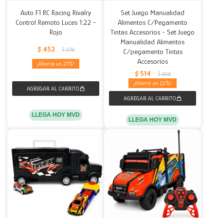
Auto F1 RC Racing Rivalry
Set Juego Manualidad
Control Remoto Luces 1:22 -
Alimentos C/Pegamento
Rojo
Tintas Accesorios - Set Juego
Manualidad Alimentos
$
452
$
579
C/pegamento Tintas
Accesorios
21
$
514
$
659
22
LLEGA HOY MVD
LLEGA HOY MVD