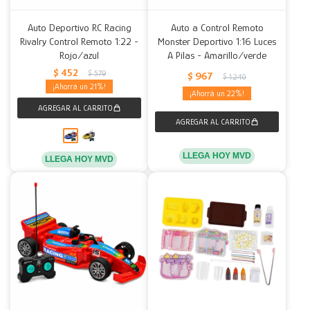
Auto Deportivo RC Racing
Auto a Control Remoto
Rivalry Control Remoto 1:22 -
Monster Deportivo 1:16 Luces
Rojo/azul
A Pilas - Amarillo/verde
$
452
$
579
$
967
$
1.240
21
22
LLEGA HOY MVD
LLEGA HOY MVD