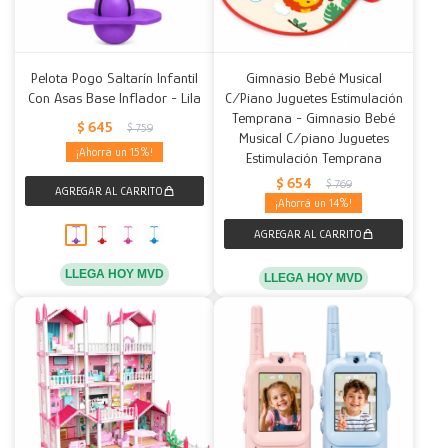
Pelota Pogo Saltarín Infantil
Gimnasio Bebé Musical
Con Asas Base Inflador - Lila
C/Piano Juguetes Estimulación
Temprana - Gimnasio Bebé
$
645
$
759
Musical C/piano Juguetes
15
Estimulación Temprana
$
654
$
769
14
LLEGA HOY MVD
LLEGA HOY MVD