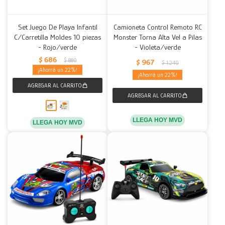
Set Juego De Playa Infantil
Camioneta Control Remoto RC
C/Carretilla Moldes 10 piezas
Monster Torna Alta Vel a Pilas
- Rojo/verde
- Violeta/verde
$
686
$
880
$
967
$
1.240
22
22
LLEGA HOY MVD
LLEGA HOY MVD