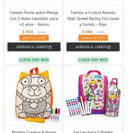
Camión Porta-autos Manija
Camión a Control Remoto
Con 2 Autos Lanzador para
High Speed Racing Con Luces
+3 años - Varios
y Sonido - Rojo
$
304
$
686
$
390
$
880
22
22
LLEGA HOY MVD
LLEGA HOY MVD
Mochila Creativa P/Pintar
Set Lanchera Y Botella