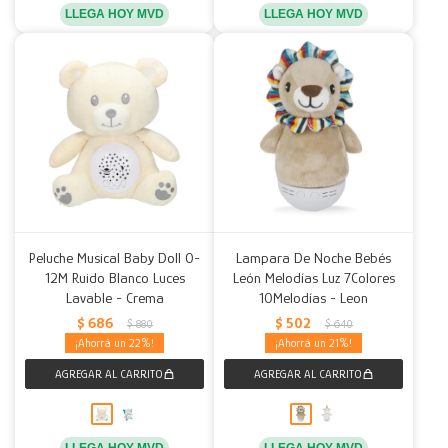
LLEGA HOY MVD
LLEGA HOY MVD
Peluche Musical Baby Doll 0-
Lampara De Noche Bebés
12M Ruido Blanco Luces
León Melodías Luz 7Colores
Lavable - Crema
10Melodías - Leon
$
686
$
502
$
880
$
640
22
21