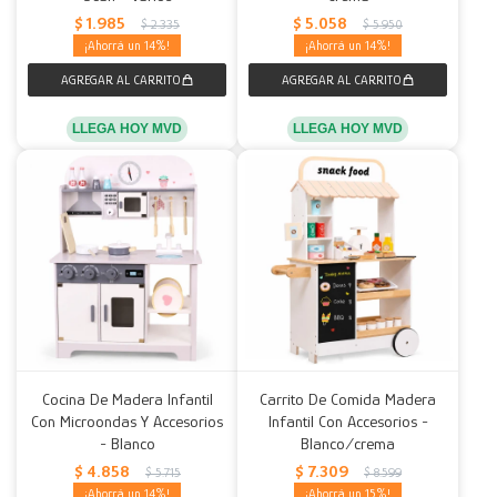
$
1.985
$
5.058
$
2.335
$
5.950
14
14
LLEGA HOY MVD
LLEGA HOY MVD
Cocina De Madera Infantil
Carrito De Comida Madera
Con Microondas Y Accesorios
Infantil Con Accesorios -
- Blanco
Blanco/crema
$
4.858
$
7.309
$
5.715
$
8.599
14
15