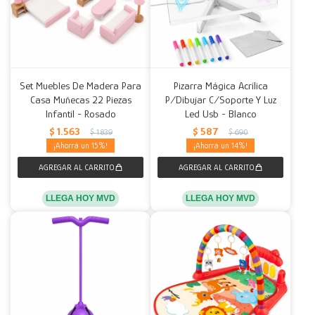
Set Muebles De Madera Para
Pizarra Mágica Acrílica
Casa Muñecas 22 Piezas
P/Dibujar C/Soporte Y Luz
Infantil - Rosado
Led Usb - Blanco
$
1.563
$
587
$
1.839
$
690
15
14
LLEGA HOY MVD
LLEGA HOY MVD