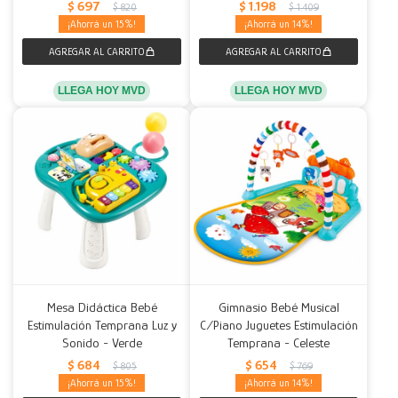
$
697
$
1.198
$
820
$
1.409
15
14
LLEGA HOY MVD
LLEGA HOY MVD
Mesa Didáctica Bebé
Gimnasio Bebé Musical
Estimulación Temprana Luz y
C/Piano Juguetes Estimulación
Sonido - Verde
Temprana - Celeste
$
684
$
654
$
805
$
769
15
14