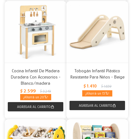
Cocina Infantil De Madera
Tobogán Infantil Plástico
Duradera Con Accesorios -
Resistente Para Niños - Beige
Blanco/madera
$
1.410
$
1.659
$
2.599
$
3.249
15
20