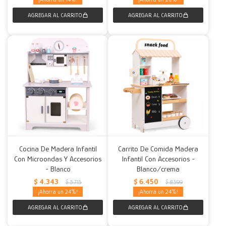
Cocina De Madera Infantil
Carrito De Comida Madera
Con Microondas Y Accesorios
Infantil Con Accesorios -
- Blanco
Blanco/crema
$
4.343
$
6.450
$
5.715
$
8.599
24
24