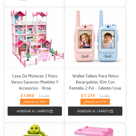
Casa De Muñecas 3 Pisos
Walkie Talkies Para Niños
Varios Espacios Muebles Y
Recargables 10m Con
Accesorios - Rosa
Pantalla 2 Pul - Celeste/rosa
$
1.850
$
1.274
$
2.290
$
1.499
19
15