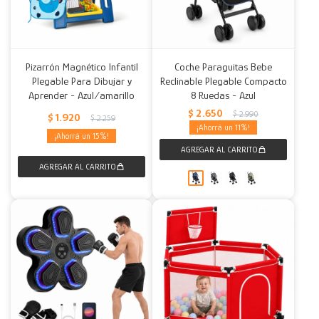
Pizarrón Magnético Infantil
Coche Paraguitas Bebe
Plegable Para Dibujar y
Reclinable Plegable Compacto
Aprender - Azul/amarillo
8 Ruedas - Azul
$
2.650
$
2.990
$
1.920
$
2.259
11
15