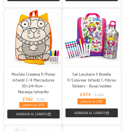
Mochila Creativa P/Pintar
Set Lanchera Y Botella
Infantil C/4 Marcadores
P/Colorear Infantil C/Fibras
30×24×9cm -
Stickers - Rosa/violeta
Naranja/amarillo
$
874
$
1.120
$
562
$
720
21
21