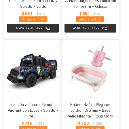
Estimulación Temprana Luz y
C/Piano Juguetes Estimulación
Sonido - Verde
Temprana - Celeste
$
684
$
654
$
805
$
769
15
14
Camión a Control Remoto
Bañera Bañito Pleg con
Vagrant Con Luces y Sonido -
colchón Drenaje y Base
Azul
Antideslizante - Rosa Claro
$
749
$
790
$
960
$
1.290