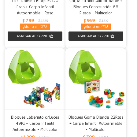
Tren Dominó Bloques 120
Carpa Infantil Autoarmable +
Pzas + Carpa Infantil
Bloques Construcción 66
Autoarmable - Rosa
Piezas - Multicolor
$
799
$
959
$
1.389
$
1.819
42
47
Bloques Laberinto c/Luces
Bloques Goma Blanda 22Pzas
49Pz + Carpa Infantil
+ Carpa Infantil Autoarmable
Autoarmable - Multicolor
- Multicolor
$
1.399
$
799