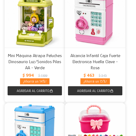
Mini Máquina Atrapa Peluches
Alcancía Infantil Caja Fuerte
Dinosaurio Luz/Sonidos Pilas
Electronica Huella Clave -
AA - Verde
Rosa
$
994
$
463
$
1.169
$
545
14
15