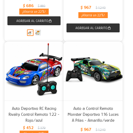
$
686
$
880
$
967
$
1.240
22
22
Auto Deportivo RC Racing
Auto a Control Remoto
Rivalry Control Remoto 1:22 -
Monster Deportivo 1:16 Luces
Rojo/azul
A Pilas - Amarillo/verde
$
452
$
579
$
967
$
1.240