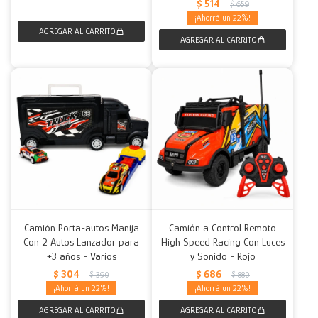
$
514
$
659
22
Camión Porta-autos Manija
Camión a Control Remoto
Con 2 Autos Lanzador para
High Speed Racing Con Luces
+3 años - Varios
y Sonido - Rojo
$
304
$
686
$
390
$
880
22
22