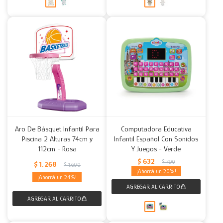
Aro De Básquet Infantil Para
Computadora Educativa
Piscina 2 Alturas 74cm y
Infantil Español Con Sonidos
112cm - Rosa
Y Juegos - Verde
$
632
$
790
$
1.268
$
1.690
20
24