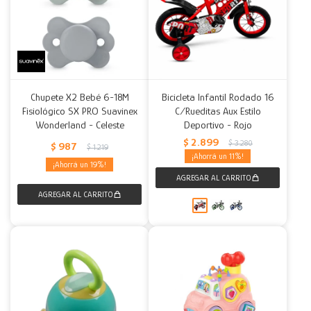
Chupete X2 Bebé 6-18M
Bicicleta Infantil Rodado 16
Fisiológico SX PRO Suavinex
C/Rueditas Aux Estilo
Wonderland - Celeste
Deportivo - Rojo
$
2.899
$
3.280
$
987
$
1.219
11
19