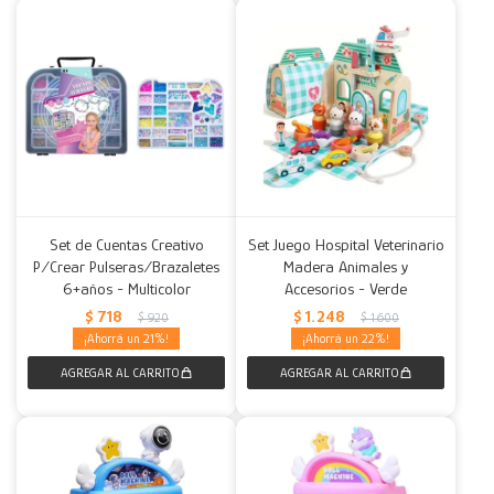
Set de Cuentas Creativo
Set Juego Hospital Veterinario
P/Crear Pulseras/Brazaletes
Madera Animales y
6+años - Multicolor
Accesorios - Verde
$
718
$
1.248
$
920
$
1.600
21
22