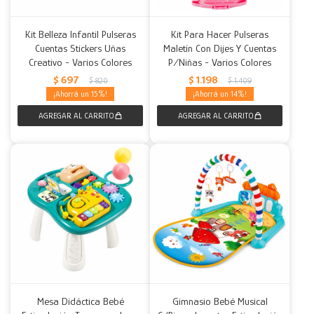
Kit Belleza Infantil Pulseras
Kit Para Hacer Pulseras
Cuentas Stickers Uñas
Maletín Con Dijes Y Cuentas
Creativo - Varios Colores
P/Niñas - Varios Colores
$
697
$
1.198
$
820
$
1.409
15
14
Mesa Didáctica Bebé
Gimnasio Bebé Musical