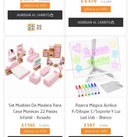
$
4.479
$
5.269
14
14
Set Muebles De Madera Para
Pizarra Mágica Acrílica
Casa Muñecas 22 Piezas
P/Dibujar C/Soporte Y Luz
Infantil - Rosado
Led Usb - Blanco
$
1.563
$
587
$
1.839
$
690
15
14