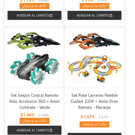
$
2.635
$
1.455
46
45
Set Juegos Control Remoto
Set Pista Carreras Flexible
Auto Acrobacia 360 + Avión
Ciudad 220P + Avión Dron
Combate - Verde
Remoto - Naranja
$
1.669
$
5.680
$
1.674
$
3.719
70
54