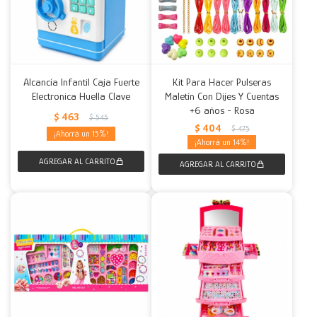
Alcancía Infantil Caja Fuerte
Kit Para Hacer Pulseras
Electronica Huella Clave
Maletín Con Dijes Y Cuentas
+6 años - Rosa
$
463
$
545
$
404
$
475
15
14