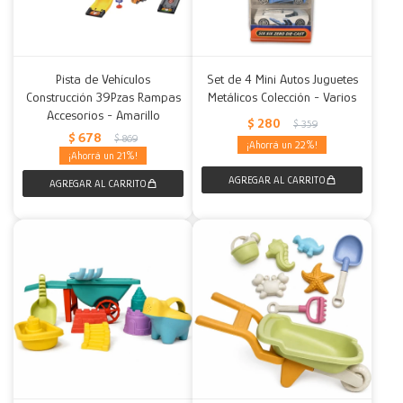
Pista de Vehículos
Set de 4 Mini Autos Juguetes
Construcción 39Pzas Rampas
Metálicos Colección - Varios
Accesorios - Amarillo
$
280
$
359
$
678
$
869
22
21