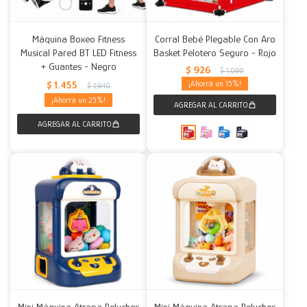
Máquina Boxeo Fitness
Corral Bebé Plegable Con Aro
Musical Pared BT LED Fitness
Basket Pelotero Seguro - Rojo
+ Guantes - Negro
$
926
$
1.090
$
1.455
15
$
1.940
25
Mini Máquina Atrapa Peluches
Mini Máquina Atrapa Peluches