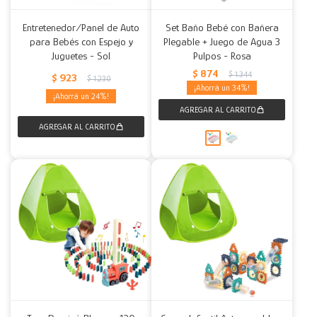
Entretenedor/Panel de Auto
Set Baño Bebé con Bañera
para Bebés con Espejo y
Plegable + Juego de Agua 3
Juguetes - Sol
Pulpos - Rosa
$
874
$
1.344
$
923
$
1.230
34
24