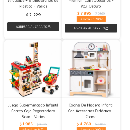
Antigolpe + 6 Dinosaurios de
Premium Con Accesorios -
Plástico - Varios
Azul Oscuro
Decoración
Accesorios
Mesas
Calefactores
Acolchados y Frazadas
$
7.895
$
9.869
$
2.229
20
Accesorios para el hogar
Muebles Infantiles
Fundas
Herramientas
Juego Supermercado Infantil
Cocina De Madera Infantil
Carrito Caja Registradora
Con Accesorios Didáctica -
Scan - Varios
Crema
$
1.985
$
4.760
$
2.335
$
5.950
14
20