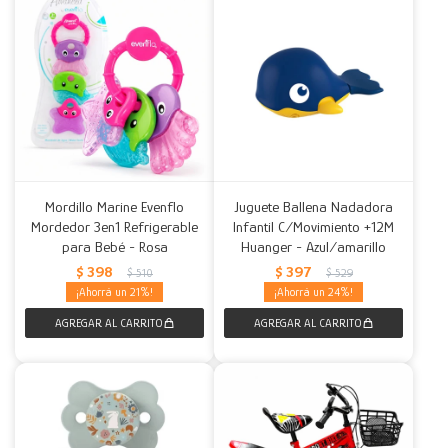
Mordillo Marine Evenflo
Juguete Ballena Nadadora
Mordedor 3en1 Refrigerable
Infantil C/Movimiento +12M
para Bebé - Rosa
Huanger - Azul/amarillo
$
398
$
397
$
510
$
529
21
24