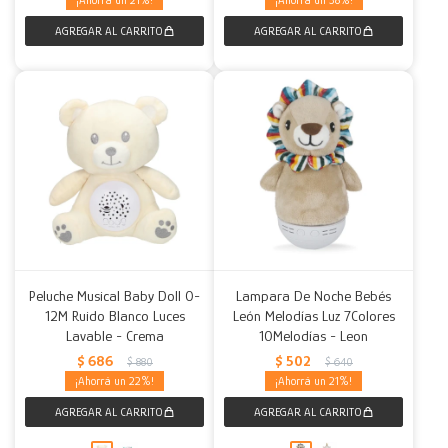
21
38
Peluche Musical Baby Doll 0-
Lampara De Noche Bebés
12M Ruido Blanco Luces
León Melodías Luz 7Colores
Lavable - Crema
10Melodías - Leon
$
686
$
502
$
880
$
640
22
21