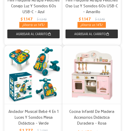
Conejo Luz Y Sonidos 60s
Oso Luz Y Sonidos 60s USB-C
USB-C - Azul
- Amarillo
$
1.147
$
1.147
$
1.349
$
1.349
14
14
Andador Musical Bebé 4 En 1
Cocina Infantil De Madera
Luces Y Sonidos Mesa
Accesorios Didáctica
Didáctica - Verde
Duradera - Rosa
$
1.777
$
2.090