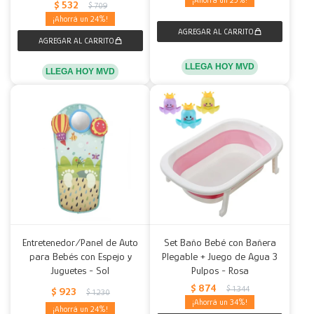
25
$
532
$
709
24
LLEGA HOY MVD
LLEGA HOY MVD
Entretenedor/Panel de Auto
Set Baño Bebé con Bañera
para Bebés con Espejo y
Plegable + Juego de Agua 3
Juguetes - Sol
Pulpos - Rosa
$
874
$
1.344
$
923
$
1.230
34
24