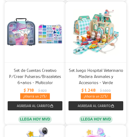
Set de Cuentas Creativo
Set Juego Hospital Veterinario
P/Crear Pulseras/Brazaletes
Madera Animales y
6+años - Multicolor
Accesorios - Verde
$
718
$
1.248
$
920
$
1.600
21
22
LLEGA HOY MVD
LLEGA HOY MVD