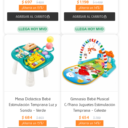
$
697
$
1.198
$
820
$
1.409
15
14
LLEGA HOY MVD
LLEGA HOY MVD
Mesa Didáctica Bebé
Gimnasio Bebé Musical
Estimulación Temprana Luz y
C/Piano Juguetes Estimulación
Sonido - Verde
Temprana - Celeste
$
684
$
654
$
805
$
769
15
14