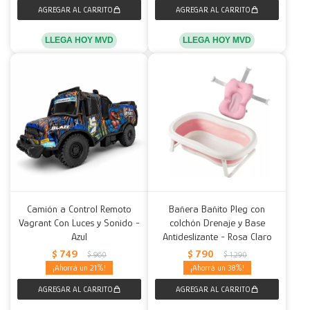
LLEGA HOY MVD
LLEGA HOY MVD
Camión a Control Remoto
Bañera Bañito Pleg con
Vagrant Con Luces y Sonido -
colchón Drenaje y Base
Azul
Antideslizante - Rosa Claro
$
749
$
790
$
960
$
1.290
21
38