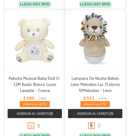
LLEGA HOY MVD
LLEGA HOY MVD
Peluche Musical Baby Doll 0-
Lampara De Noche Bebés
12M Ruido Blanco Luces
León Melodías Luz 7Colores
Lavable - Crema
10Melodías - Leon
$
686
$
502
$
880
$
640
22
21