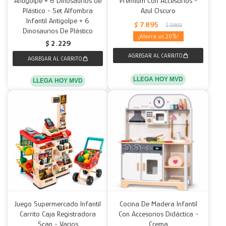
Antigolpe + 6 Dinosaurios de
Premium Con Accesorios -
Plástico - Set Alfombra
Azul Oscuro
Decoración
Accesorios
Mesas
Calefactores
Acolchados y Frazadas
Infantil Antigolpe + 6
$
7.895
$
9.869
Dinosaurios De Plástico
20
$
2.229
Accesorios para el hogar
Muebles Infantiles
Fundas
Herramientas
LLEGA HOY MVD
LLEGA HOY MVD
Juego Supermercado Infantil
Cocina De Madera Infantil
Carrito Caja Registradora
Con Accesorios Didáctica -
Scan - Varios
Crema