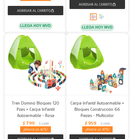
LLEGA HOY MVD
LLEGA HOY MVD
Tren Dominó Bloques 120
Carpa Infantil Autoarmable +
Pzas + Carpa Infantil
Bloques Construcción 66
Autoarmable - Rosa
Piezas - Multicolor
$
799
$
959
$
1.389
$
1.819
42
47