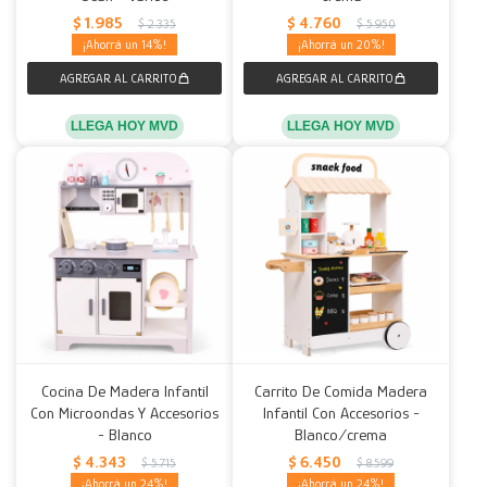
$
1.985
$
4.760
$
2.335
$
5.950
14
20
LLEGA HOY MVD
LLEGA HOY MVD
Cocina De Madera Infantil
Carrito De Comida Madera
Con Microondas Y Accesorios
Infantil Con Accesorios -
- Blanco
Blanco/crema
$
4.343
$
6.450
$
5.715
$
8.599
24
24