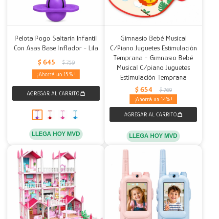
Pelota Pogo Saltarín Infantil
Gimnasio Bebé Musical
Con Asas Base Inflador - Lila
C/Piano Juguetes Estimulación
Temprana - Gimnasio Bebé
$
645
$
759
Musical C/piano Juguetes
15
Estimulación Temprana
$
654
$
769
14
LLEGA HOY MVD
LLEGA HOY MVD