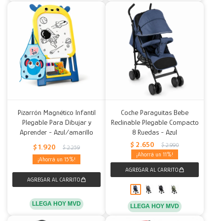
Pizarrón Magnético Infantil
Coche Paraguitas Bebe
Plegable Para Dibujar y
Reclinable Plegable Compacto
Aprender - Azul/amarillo
8 Ruedas - Azul
$
2.650
$
2.990
$
1.920
$
2.259
11
15
LLEGA HOY MVD
LLEGA HOY MVD