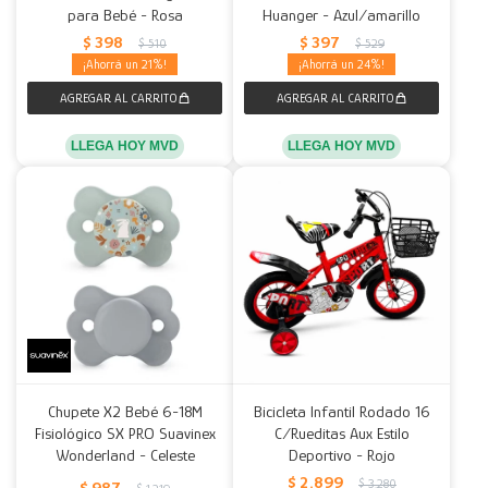
para Bebé - Rosa
Huanger - Azul/amarillo
$
398
$
397
$
510
$
529
21
24
LLEGA HOY MVD
LLEGA HOY MVD
Chupete X2 Bebé 6-18M
Bicicleta Infantil Rodado 16
Fisiológico SX PRO Suavinex
C/Rueditas Aux Estilo
Wonderland - Celeste
Deportivo - Rojo
$
2.899
$
3.280
$
987