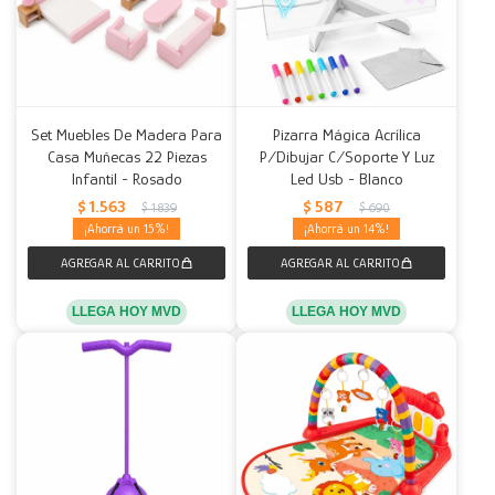
Set Muebles De Madera Para
Pizarra Mágica Acrílica
Casa Muñecas 22 Piezas
P/Dibujar C/Soporte Y Luz
Infantil - Rosado
Led Usb - Blanco
$
1.563
$
587
$
1.839
$
690
15
14
LLEGA HOY MVD
LLEGA HOY MVD