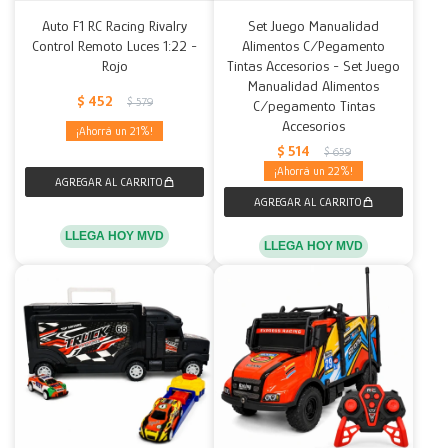
Auto F1 RC Racing Rivalry
Set Juego Manualidad
Control Remoto Luces 1:22 -
Alimentos C/Pegamento
Rojo
Tintas Accesorios - Set Juego
Manualidad Alimentos
$
452
$
579
C/pegamento Tintas
Accesorios
21
$
514
$
659
22
LLEGA HOY MVD
LLEGA HOY MVD