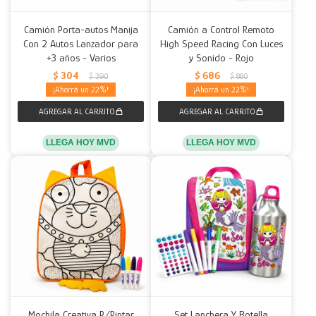
Camión Porta-autos Manija
Camión a Control Remoto
Con 2 Autos Lanzador para
High Speed Racing Con Luces
+3 años - Varios
y Sonido - Rojo
$
304
$
686
$
390
$
880
22
22
LLEGA HOY MVD
LLEGA HOY MVD
Mochila Creativa P/Pintar
Set Lanchera Y Botella