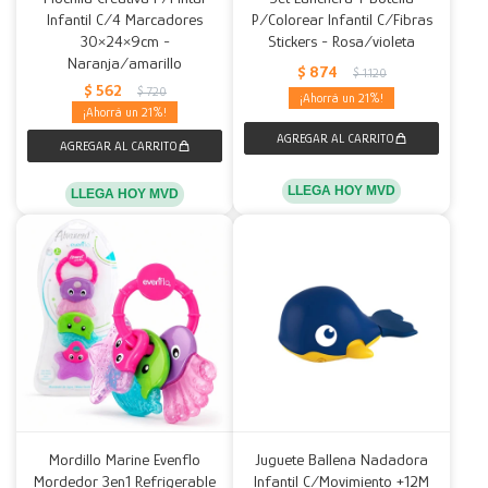
Infantil C/4 Marcadores
P/Colorear Infantil C/Fibras
30×24×9cm -
Stickers - Rosa/violeta
Naranja/amarillo
$
874
$
1.120
$
562
$
720
21
21
LLEGA HOY MVD
LLEGA HOY MVD
Mordillo Marine Evenflo
Juguete Ballena Nadadora
Mordedor 3en1 Refrigerable
Infantil C/Movimiento +12M