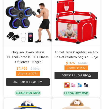
Máquina Boxeo Fitness
Corral Bebé Plegable Con Aro
Musical Pared BT LED Fitness
Basket Pelotero Seguro - Rojo
+ Guantes - Negro
$
926
$
1.090
$
1.455
15
$
1.940
25
LLEGA HOY MVD
LLEGA HOY MVD