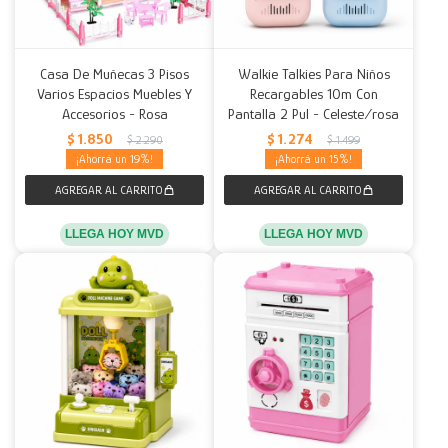
Casa De Muñecas 3 Pisos
Walkie Talkies Para Niños
Varios Espacios Muebles Y
Recargables 10m Con
Accesorios - Rosa
Pantalla 2 Pul - Celeste/rosa
$
1.850
$
1.274
$
2.290
$
1.499
19
15
LLEGA HOY MVD
LLEGA HOY MVD