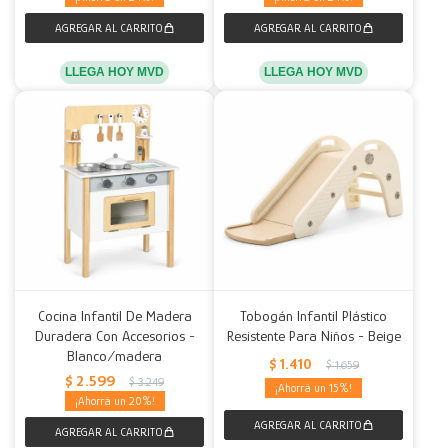
LLEGA HOY MVD
LLEGA HOY MVD
Cocina Infantil De Madera
Tobogán Infantil Plástico
Duradera Con Accesorios -
Resistente Para Niños - Beige
Blanco/madera
$
1.410
$
1.659
$
2.599
$
3.249
15
20