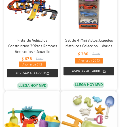
Pista de Vehículos
Set de 4 Mini Autos Juguetes
Construcción 39Pzas Rampas
Metálicos Colección - Varios
Accesorios - Amarillo
$
280
$
359
$
678
$
869
22
21
LLEGA HOY MVD
LLEGA HOY MVD