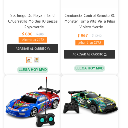
Set Juego De Playa Infantil
Camioneta Control Remoto RC
C/Carretilla Moldes 10 piezas
Monster Torna Alta Vel a Pilas
- Rojo/verde
- Violeta/verde
$
686
$
880
$
967
$
1.240
22
22
LLEGA HOY MVD
LLEGA HOY MVD