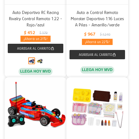
Auto Deportivo RC Racing
Auto a Control Remoto
Rivalry Control Remoto 1:22 -
Monster Deportivo 1:16 Luces
Rojo/azul
A Pilas - Amarillo/verde
$
452
$
579
$
967
$
1.240
21
22
LLEGA HOY MVD
LLEGA HOY MVD