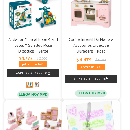
Andador Musical Bebé 4 En 1
Cocina Infantil De Madera
Luces Y Sonidos Mesa
Accesorios Didáctica
Didáctica - Verde
Duradera - Rosa
$
1.777
$
2.090
$
4.479
$
5.269
14
14
LLEGA HOY MVD
LLEGA HOY MVD