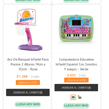
LLEGA HOY MVD
LLEGA HOY MVD
Aro De Básquet Infantil Para
Computadora Educativa
Piscina 2 Alturas 74cm y
Infantil Español Con Sonidos
112cm - Rosa
Y Juegos - Verde
$
632
$
790
$
1.268
$
1.690
20
24
LLEGA HOY MVD
LLEGA HOY MVD