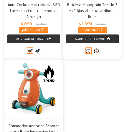
Auto Coche de acrobacia 360
Bicicleta Monopatín Triciclo 3
Luces con Control Remoto -
en 1 Ajustable para Niños -
Decoración
Accesorios
Mesas
Calefactores
Acolchados y Frazadas
Naranja
Rosa
$
890
$
1.390
$
2.890
$
1.990
Accesorios para el hogar
Muebles Infantiles
Fundas
69
30
Herramientas
Caminador Andador Scooter
para Bebé Interactivo Luz y