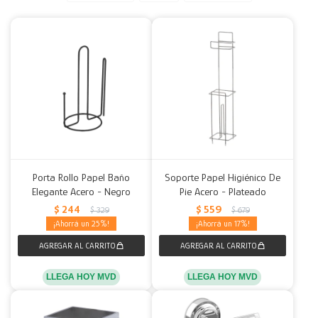
Decoración
Accesorios
Mesas
Calefactores
Acolchados y Frazadas
Accesorios para el hogar
Muebles Infantiles
Fundas
Herramientas
Porta Rollo Papel Baño
Soporte Papel Higiénico De
Elegante Acero - Negro
Pie Acero - Plateado
$
244
$
559
$
329
$
679
25
17
LLEGA HOY MVD
LLEGA HOY MVD