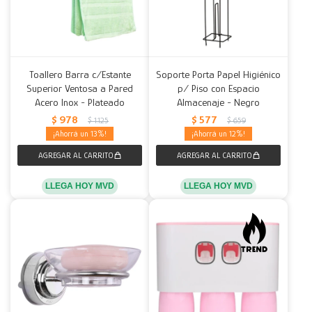
Toallero Barra c/Estante
Soporte Porta Papel Higiénico
Superior Ventosa a Pared
p/ Piso con Espacio
Acero Inox - Plateado
Almacenaje - Negro
$
978
$
577
$
1.125
$
659
13
12
LLEGA HOY MVD
LLEGA HOY MVD