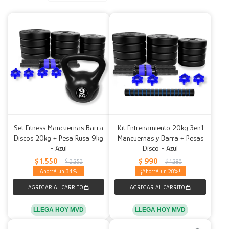
Decoración
Accesorios
Mesas
Calefactores
Acolchados y Frazadas
Accesorios para el hogar
Muebles Infantiles
Fundas
Herramientas
Set Fitness Mancuernas Barra
Kit Entrenamiento 20kg 3en1
Discos 20kg + Pesa Rusa 9kg
Mancuernas y Barra + Pesas
- Azul
Disco - Azul
$
1.550
$
990
$
2.352
$
1.380
34
28
LLEGA HOY MVD
LLEGA HOY MVD