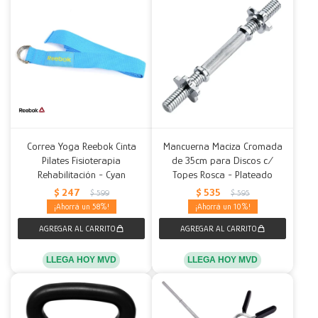
Correa Yoga Reebok Cinta
Mancuerna Maciza Cromada
Pilates Fisioterapia
de 35cm para Discos c/
Rehabilitación - Cyan
Topes Rosca - Plateado
$
247
$
535
$
599
$
595
58
10
LLEGA HOY MVD
LLEGA HOY MVD