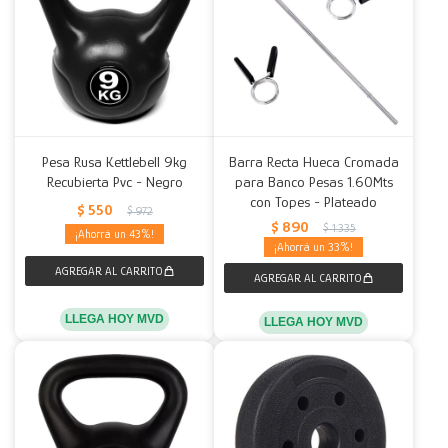
Pesa Rusa Kettlebell 9kg
Barra Recta Hueca Cromada
Recubierta Pvc - Negro
para Banco Pesas 1.60Mts
con Topes - Plateado
$
550
$
972
$
890
$
1.335
43
33
LLEGA HOY MVD
LLEGA HOY MVD