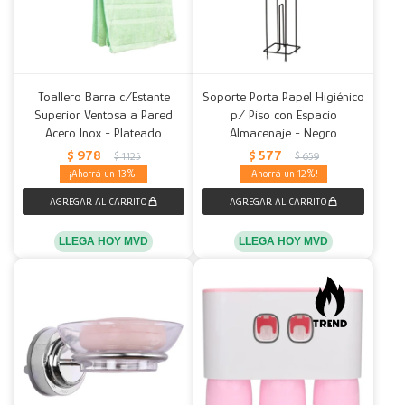
Toallero Barra c/Estante
Soporte Porta Papel Higiénico
Superior Ventosa a Pared
p/ Piso con Espacio
Acero Inox - Plateado
Almacenaje - Negro
$
978
$
577
$
1.125
$
659
13
12
LLEGA HOY MVD
LLEGA HOY MVD