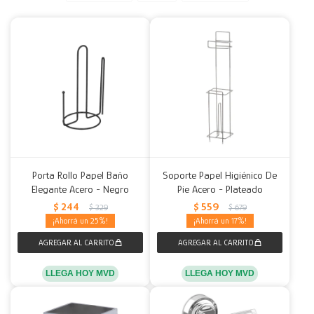
Decoración
Accesorios
Mesas
Calefactores
Acolchados y Frazadas
Accesorios para el hogar
Muebles Infantiles
Fundas
Herramientas
Porta Rollo Papel Baño
Soporte Papel Higiénico De
Elegante Acero - Negro
Pie Acero - Plateado
$
244
$
559
$
329
$
679
25
17
LLEGA HOY MVD
LLEGA HOY MVD