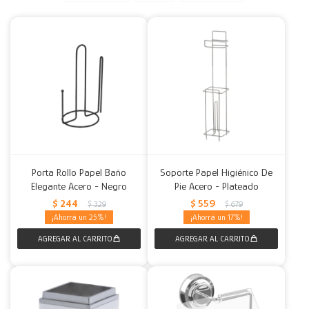
Decoración
Accesorios
Mesas
Calefactores
Acolchados y Frazadas
Accesorios para el hogar
Muebles Infantiles
Fundas
Herramientas
Porta Rollo Papel Baño
Soporte Papel Higiénico De
Elegante Acero - Negro
Pie Acero - Plateado
$
244
$
559
$
329
$
679
25
17