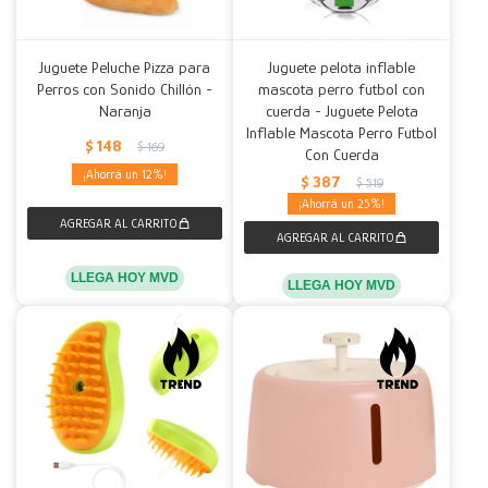
Juguete Peluche Pizza para
Juguete pelota inflable
Perros con Sonido Chillón -
mascota perro futbol con
Naranja
cuerda - Juguete Pelota
Inflable Mascota Perro Futbol
$
148
$
169
Con Cuerda
12
$
387
$
519
25
LLEGA HOY MVD
LLEGA HOY MVD