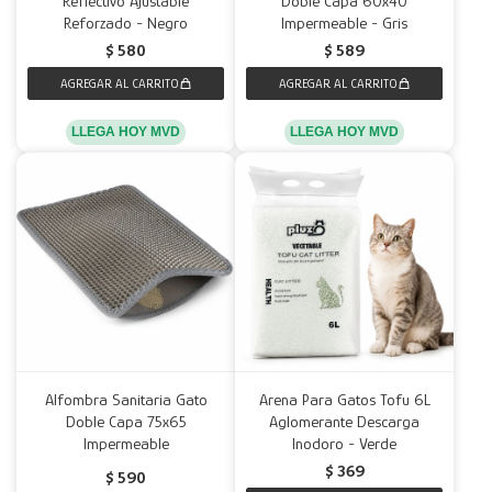
Reflectivo Ajustable
Doble Capa 60x40
Reforzado - Negro
Impermeable - Gris
Decoración
Accesorios
Mesas
Calefactores
Acolchados y Frazadas
$
580
$
589
Accesorios para el hogar
Muebles Infantiles
Fundas
LLEGA HOY MVD
LLEGA HOY MVD
Herramientas
Alfombra Sanitaria Gato
Arena Para Gatos Tofu 6L
Doble Capa 75x65
Aglomerante Descarga
Impermeable
Inodoro - Verde
$
369
$
590