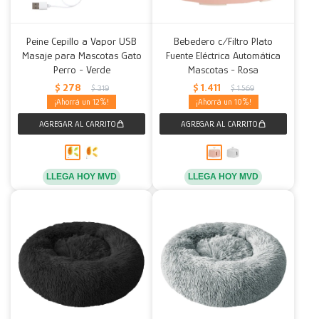
Peine Cepillo a Vapor USB
Bebedero c/Filtro Plato
Masaje para Mascotas Gato
Fuente Eléctrica Automática
Perro - Verde
Mascotas - Rosa
$
278
$
1.411
$
319
$
1.569
12
10
LLEGA HOY MVD
LLEGA HOY MVD