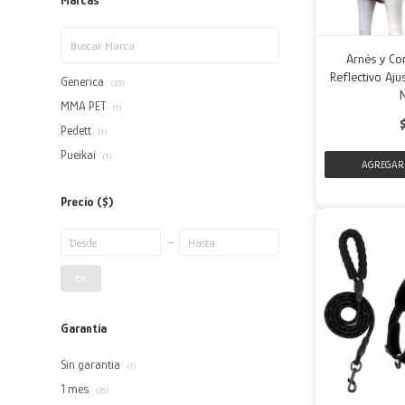
Marcas
Arnés y Co
Reflectivo Aj
Generica
(23)
MMA PET
(1)
Pedett
(1)
Pueikai
(1)
Precio
($)
OK
Garantía
Sin garantia
(1)
1 mes
(25)