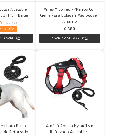
otas Ajustable
Arnés Y Correa P/Perros Con
idad HTS - Beige
Cierre Para Bolsas Y Asa Suave -
Amarillo
0
$
2.290
$
580
13
rea Para Perro
Arnés Y Correa Nylon 1.5m
stable Reforzado -
Reforzado Ajustable -