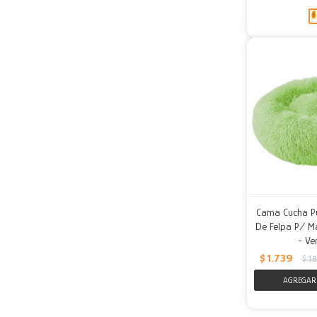
Cama Cucha P
De Felpa P/ M
- Ve
$
1.739
$
1.