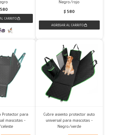
egro
Negro/rojo
580
$
580
o Protector para
Cubre asiento protector auto
sal mascotas -
universal para mascotas -
/celeste
Negro/verde