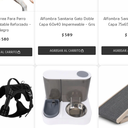
rrea Para Perro
Alfombra Sanitaria Gato Doble
Alfombra Sani
ustable Reforzado -
Capa 60x40 Impermeable - Gris
Capa 75x6
Negro
$
589
$
$
580