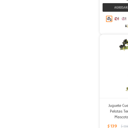
Juguete Cu
Pelotas Te
Mascota
$
139
$
159