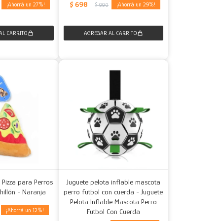
$
698
27
29
$
990
 Pizza para Perros
Juguete pelota inflable mascota
hillón - Naranja
perro futbol con cuerda - Juguete
Pelota Inflable Mascota Perro
12
Futbol Con Cuerda