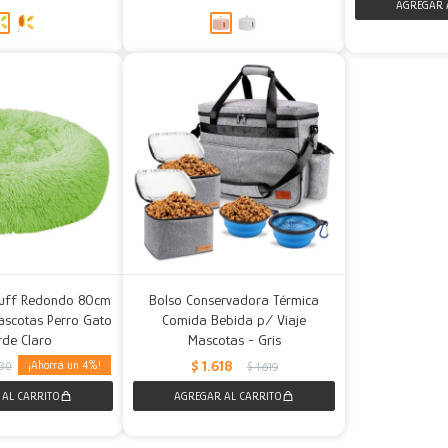
uff Redondo 80cm
Bolso Conservadora Térmica
ascotas Perro Gato
Comida Bebida p/ Viaje
rde Claro
Mascotas - Gris
$
1.618
4
830
$
1.619