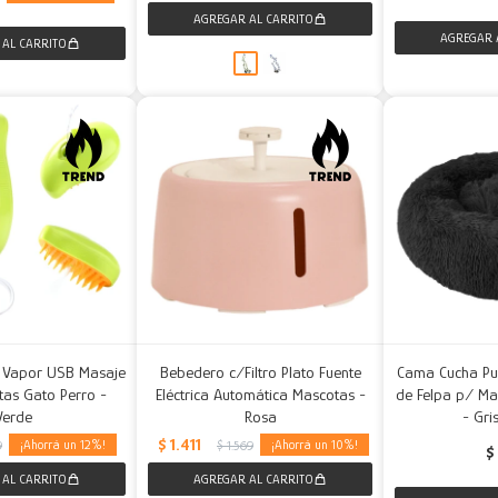
a Vapor USB Masaje
Bebedero c/Filtro Plato Fuente
Cama Cucha P
as Gato Perro -
Eléctrica Automática Mascotas -
de Felpa p/ Ma
Verde
Rosa
- Gri
$
1.411
12
10
9
$
1.569
$