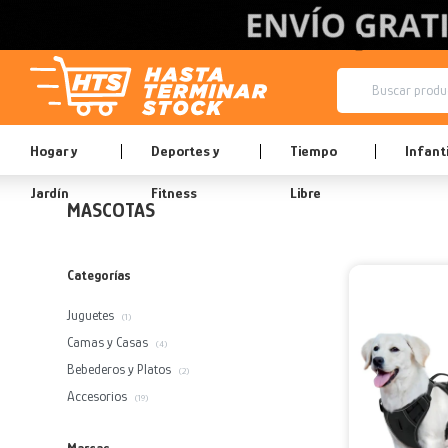
Hogar y
Deportes y
Tiempo
Infanti
Jardín
Fitness
Libre
MASCOTAS
Categorías
Juguetes
(1)
Camas y Casas
(4)
Bebederos y Platos
(2)
Accesorios
(19)