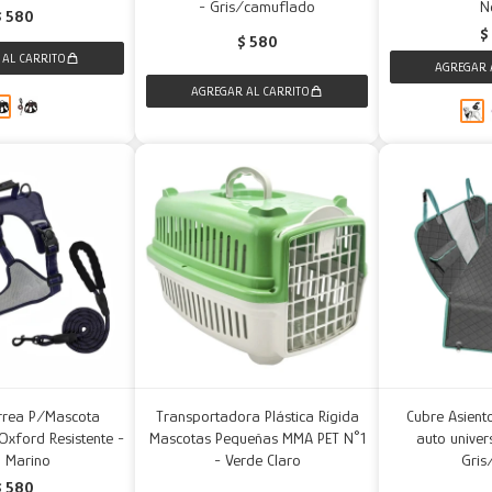
- Gris/camuflado
N
$
580
$
$
580
rrea P/Mascota
Transportadora Plástica Rígida
Cubre Asient
 Oxford Resistente -
Mascotas Pequeñas MMA PET N°1
auto univer
l Marino
- Verde Claro
Gris
$
580