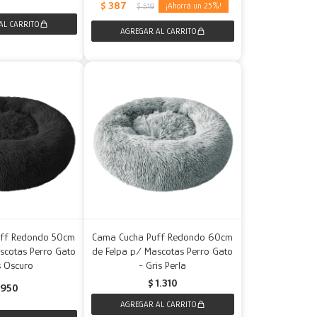
$
387
25
$
519
uff Redondo 50cm
Cama Cucha Puff Redondo 60cm
scotas Perro Gato
de Felpa p/ Mascotas Perro Gato
s Oscuro
- Gris Perla
$
1.310
950