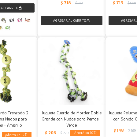
$
719
$
718
$
990
$
719
erda Trenzada 2
Juguete Cuerda de Morder Doble
Juguete Peluche
nis Nudos para
Grande con Nudos para Perros -
con Sonido C
s - Amarillo
Verde
$
148
$
169
$
206
10
$
229
12