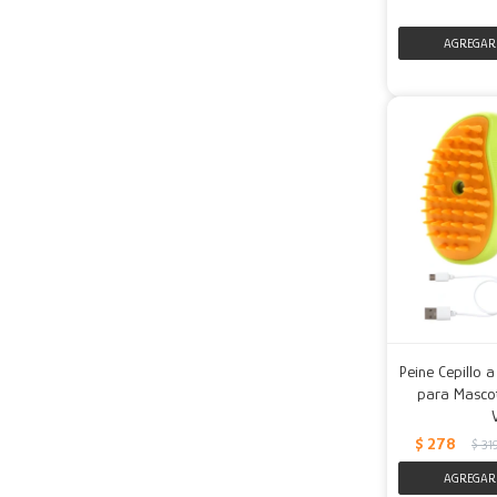
Peine Cepillo 
para Mascot
$
278
$
31