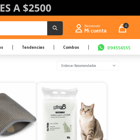
0
as
Tendencias
Combos
094556555
Recomendados