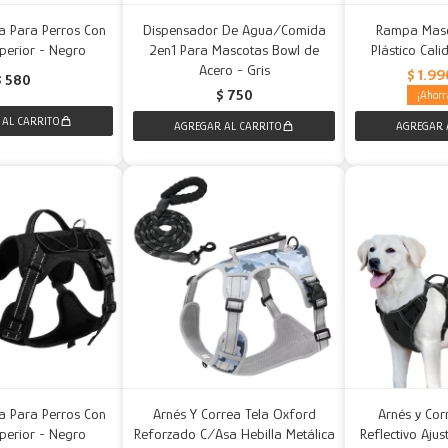
a Para Perros Con
Dispensador De Agua/Comida
Rampa Masc
perior - Negro
2en1 Para Mascotas Bowl de
Plástico Cal
Acero - Gris
$
1.99
$
580
$
750
a Para Perros Con
Arnés Y Correa Tela Oxford
Arnés y Cor
perior - Negro
Reforzado C/Asa Hebilla Metálica
Reflectivo Aju