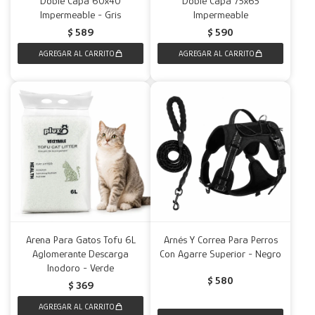
Doble Capa 60x40
Doble Capa 75x65
Impermeable - Gris
Impermeable
Decoración
Accesorios
Mesas
Calefactores
Acolchados y Frazadas
$
589
$
590
Accesorios para el hogar
Muebles Infantiles
Fundas
Herramientas
Arena Para Gatos Tofu 6L
Arnés Y Correa Para Perros
Aglomerante Descarga
Con Agarre Superior - Negro
Inodoro - Verde
$
580
$
369