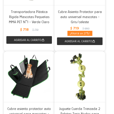
Transportadora Plástica
Cubre Asiento Protector para
Rígida Mascotas Pequeñas
auto universal mascotas -
MMA PET N°1 - Verde Claro
Gris/celeste
$
719
$
990
$
718
$
719
27
Cubre asiento protector auto
Juguete Cuerda Trenzada 2
universal para mascotas -
Pelotas Tenis Nudos para