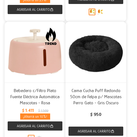
25
Bebedero c/Filtro Plato
Cama Cucha Puff Redondo
Fuente Eléctrica Automática
50cm de Felpa p/ Mascotas
Mascotas - Rosa
Perro Gato - Gris Oscuro
$
1.411
$
1.569
$
950
10