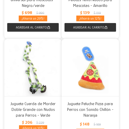
Negro/verde
Mascotas - Amarillo
$
698
$
139
$
990
$
159
29
12
Juguete Cuerda de Morder
Juguete Peluche Pizza para
Doble Grande con Nudos
Perros con Sonido Chillón -
para Perros - Verde
Naranja
$
206
$
229
$
148
$
169
10