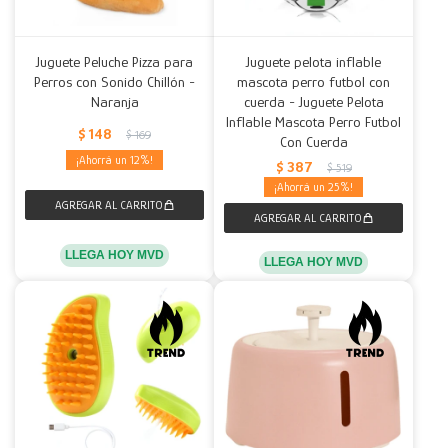
Juguete Peluche Pizza para
Juguete pelota inflable
Perros con Sonido Chillón -
mascota perro futbol con
Naranja
cuerda - Juguete Pelota
Inflable Mascota Perro Futbol
$
148
$
169
Con Cuerda
12
$
387
$
519
25
LLEGA HOY MVD
LLEGA HOY MVD