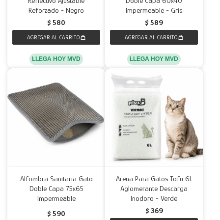
Reflectivo Ajustable
Doble Capa 60x40
Reforzado - Negro
Impermeable - Gris
Decoración
Accesorios
Mesas
Calefactores
Acolchados y Frazadas
$
580
$
589
Accesorios para el hogar
Muebles Infantiles
Fundas
LLEGA HOY MVD
LLEGA HOY MVD
Herramientas
Alfombra Sanitaria Gato
Arena Para Gatos Tofu 6L
Doble Capa 75x65
Aglomerante Descarga
Impermeable
Inodoro - Verde
$
369
$
590