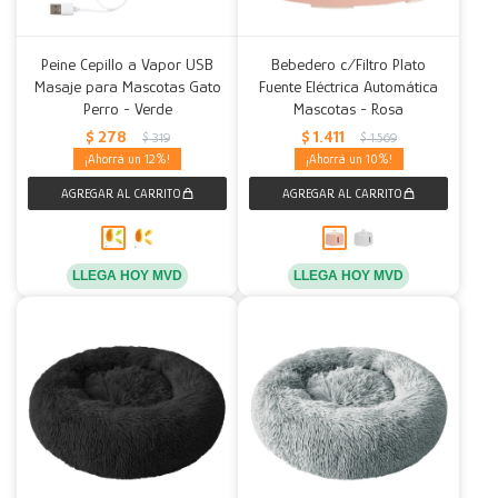
Peine Cepillo a Vapor USB
Bebedero c/Filtro Plato
Masaje para Mascotas Gato
Fuente Eléctrica Automática
Perro - Verde
Mascotas - Rosa
$
278
$
1.411
$
319
$
1.569
12
10
LLEGA HOY MVD
LLEGA HOY MVD