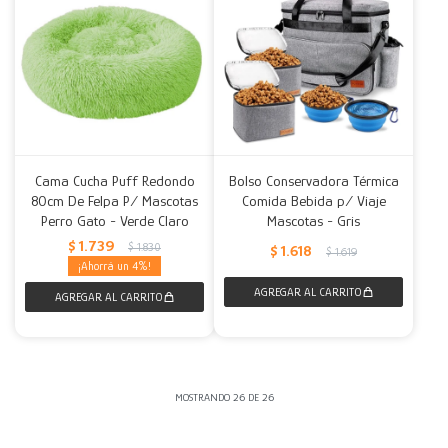
Cama Cucha Puff Redondo
Bolso Conservadora Térmica
80cm De Felpa P/ Mascotas
Comida Bebida p/ Viaje
Perro Gato - Verde Claro
Mascotas - Gris
$
1.739
$
1.830
$
1.618
$
1.619
4
MOSTRANDO
26
DE
26