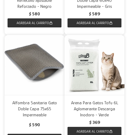
Reflectivo Ajustable
Doble Capa 60x40
Reforzado - Negro
Impermeable - Gris
Decoración
Accesorios
Mesas
Calefactores
Acolchados y Frazadas
$
580
$
589
Accesorios para el hogar
Muebles Infantiles
Fundas
Herramientas
Alfombra Sanitaria Gato
Arena Para Gatos Tofu 6L
Doble Capa 75x65
Aglomerante Descarga
Impermeable
Inodoro - Verde
$
369
$
590