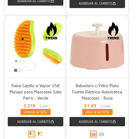
Peine Cepillo a Vapor USB
Bebedero c/Filtro Plato
Masaje para Mascotas Gato
Fuente Eléctrica Automática
Perro - Verde
Mascotas - Rosa
$
278
$
1.411
$
319
$
1.569
12
10