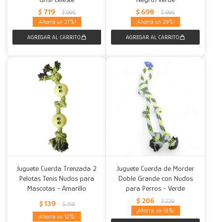
$
719
$
698
$
990
$
990
27
29
Juguete Cuerda Trenzada 2
Juguete Cuerda de Morder
Pelotas Tenis Nudos para
Doble Grande con Nudos
Mascotas - Amarillo
para Perros - Verde
$
206
$
229
$
139
$
159
10
12