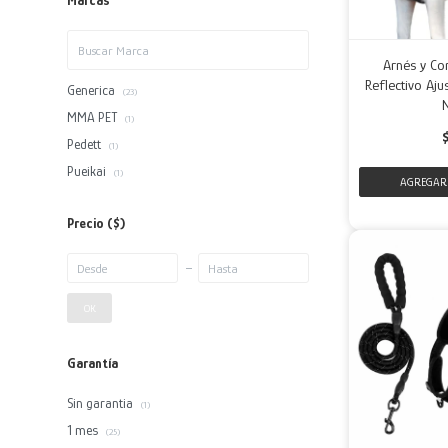
Marcas
Arnés y Co
Reflectivo Aj
Generica
(23)
MMA PET
(1)
Pedett
(1)
Pueikai
(1)
Precio
($)
OK
Garantía
Sin garantia
(1)
1 mes
(25)