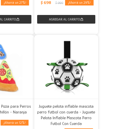
$
698
27
29
$
990
 Pizza para Perros
Juguete pelota inflable mascota
hillón - Naranja
perro futbol con cuerda - Juguete
Pelota Inflable Mascota Perro
12
Futbol Con Cuerda