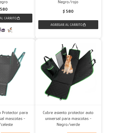
egro
Negro/rojo
580
$
580
o Protector para
Cubre asiento protector auto
sal mascotas -
universal para mascotas -
/celeste
Negro/verde