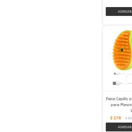
Peine Cepillo 
para Mascot
$
278
$
31