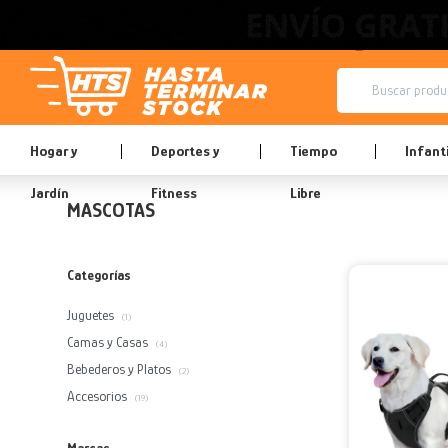
Hogar y
Deportes y
Tiempo
Infanti
Jardín
Fitness
Libre
MASCOTAS
Categorías
Juguetes
(1)
Camas y Casas
(4)
Bebederos y Platos
(2)
Accesorios
(19)