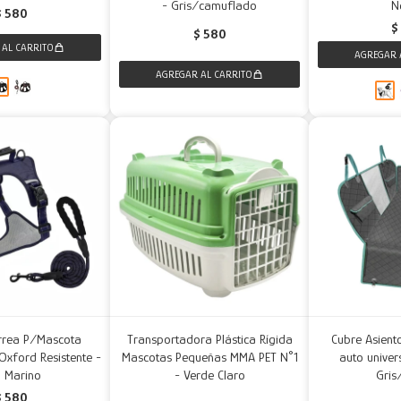
- Gris/camuflado
N
$
580
$
$
580
rrea P/Mascota
Transportadora Plástica Rígida
Cubre Asient
 Oxford Resistente -
Mascotas Pequeñas MMA PET N°1
auto univer
l Marino
- Verde Claro
Gris
$
580