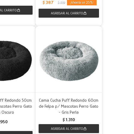
$
387
25
$
519
uff Redondo 50cm
Cama Cucha Puff Redondo 60cm
scotas Perro Gato
de Felpa p/ Mascotas Perro Gato
s Oscuro
- Gris Perla
$
1.310
950