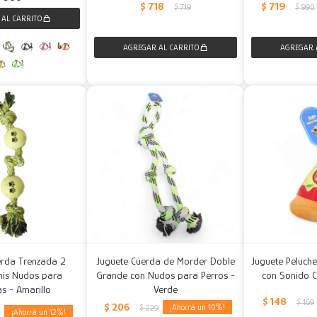
$
719
$
718
$
990
$
719
erda Trenzada 2
Juguete Cuerda de Morder Doble
Juguete Peluche
nis Nudos para
Grande con Nudos para Perros -
con Sonido C
s - Amarillo
Verde
$
148
$
169
$
206
10
$
229
12