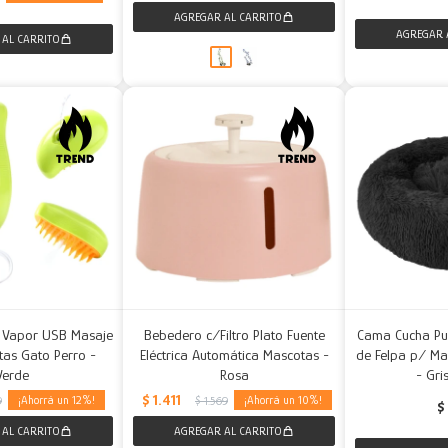
a Vapor USB Masaje
Bebedero c/Filtro Plato Fuente
Cama Cucha P
as Gato Perro -
Eléctrica Automática Mascotas -
de Felpa p/ Ma
Verde
Rosa
- Gri
$
1.411
12
10
9
$
1.569
$