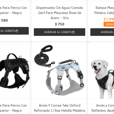
a Para Perros Con
Dispensador De Agua/Comida
Rampa Masc
perior - Negro
2en1 Para Mascotas Bowl de
Plástico Cal
Acero - Gris
$
1.99
$
580
$
750
a Para Perros Con
Arnés Y Correa Tela Oxford
Arnés y Cor
perior - Negro
Reforzado C/Asa Hebilla Metálica
Reflectivo Aju