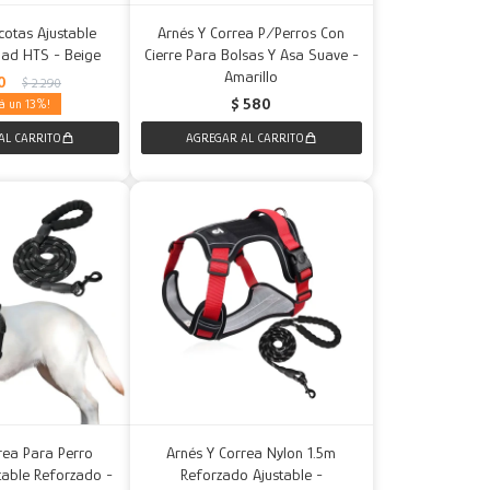
otas Ajustable
Arnés Y Correa P/Perros Con
idad HTS - Beige
Cierre Para Bolsas Y Asa Suave -
Amarillo
0
$
2.290
$
580
13
rea Para Perro
Arnés Y Correa Nylon 1.5m
stable Reforzado -
Reforzado Ajustable -