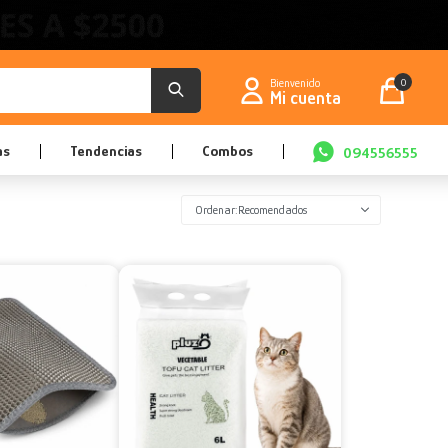
0
as
Tendencias
Combos
094556555
Recomendados