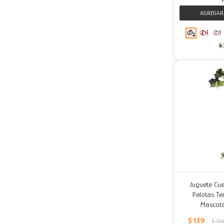
Juguete Cu
Pelotas Te
Mascota
$
139
$
159