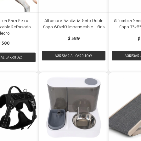
rrea Para Perro
Alfombra Sanitaria Gato Doble
Alfombra Sani
ustable Reforzado -
Capa 60x40 Impermeable - Gris
Capa 75x6
Negro
$
589
$
$
580