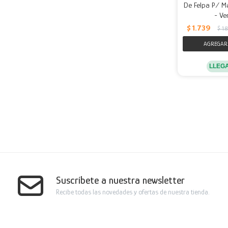
De Felpa P/ M
- Ve
$
1.739
$
1.
LLEG
Suscríbete a nuestra newsletter
Recibe todas las novedades y ofertas de nuestra tienda.