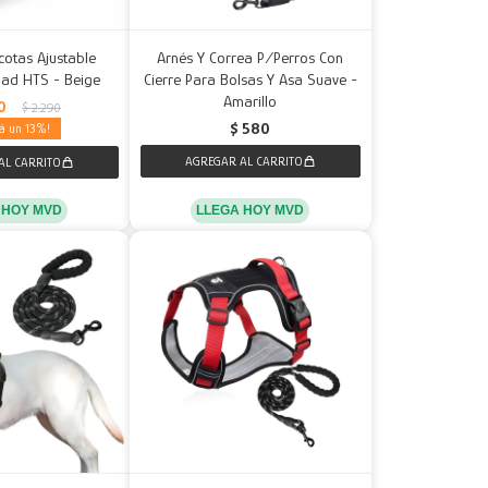
otas Ajustable
Arnés Y Correa P/Perros Con
idad HTS - Beige
Cierre Para Bolsas Y Asa Suave -
Amarillo
0
$
2.290
$
580
13
LLEGA HOY MVD
 HOY MVD