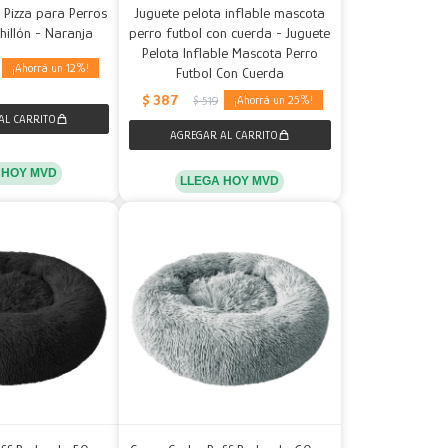
 Pizza para Perros
Juguete pelota inflable mascota
hillón - Naranja
perro futbol con cuerda - Juguete
Pelota Inflable Mascota Perro
12
Futbol Con Cuerda
$
387
25
$
519
 HOY MVD
LLEGA HOY MVD