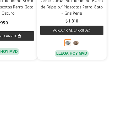
uff Redondo 50cm
Cama Cucha Puff Redondo 60cm
scotas Perro Gato
de Felpa p/ Mascotas Perro Gato
s Oscuro
- Gris Perla
$
1.310
950
 HOY MVD
LLEGA HOY MVD