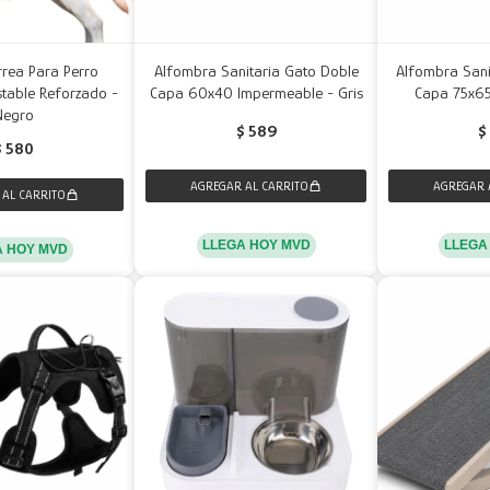
rrea Para Perro
Alfombra Sanitaria Gato Doble
Alfombra Sani
ustable Reforzado -
Capa 60x40 Impermeable - Gris
Capa 75x6
Negro
$
589
$
$
580
LLEGA HOY MVD
LLEGA
A HOY MVD