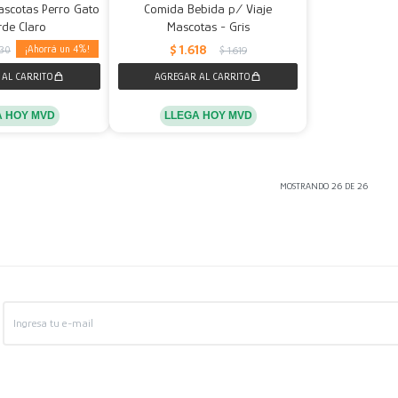
ascotas Perro Gato
Comida Bebida p/ Viaje
rde Claro
Mascotas - Gris
$
1.618
4
830
$
1.619
LLEGA HOY MVD
A HOY MVD
MOSTRANDO
26
DE
26