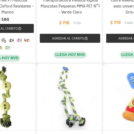
 Oxford Resistente -
Mascotas Pequeñas MMA PET N°1
auto univer
l Marino
- Verde Claro
Gris
$
580
$
719
$
718
$
990
$
719
LLEGA HOY MVD
LLEGA
A HOY MVD