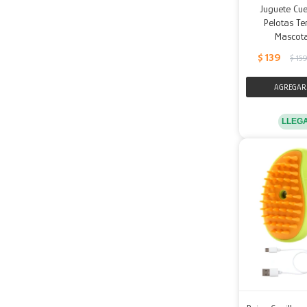
Juguete Cu
Pelotas Te
Mascota
$
139
$
159
LLEG