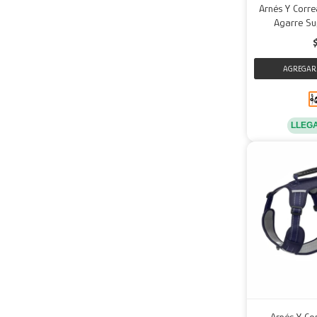
Arnés Y Corre
Agarre Su
LLEG
Arnés Y Co