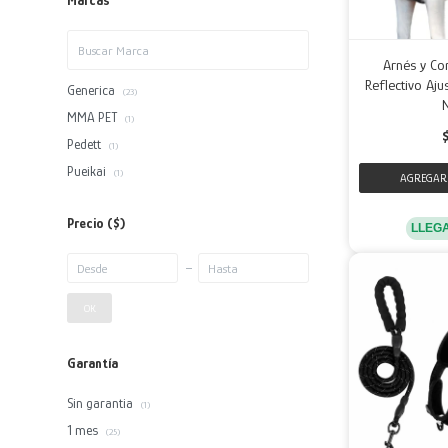
Marcas
Arnés y Co
Reflectivo Aj
Generica
(23)
MMA PET
(1)
Pedett
(1)
Pueikai
(1)
Precio
($)
LLEG
OK
Garantía
Sin garantia
(1)
1 mes
(25)