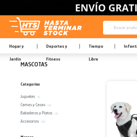
Hogar y
Deportes y
Tiempo
Infanti
Jardín
Fitness
Libre
MASCOTAS
Categorías
Juguetes
(1)
Camas y Casas
(4)
Bebederos y Platos
(2)
Accesorios
(19)