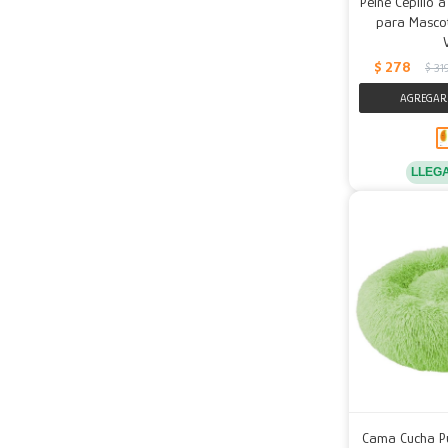
Peine Cepillo 
para Mascot
$
278
$
31
LLEG
Cama Cucha P