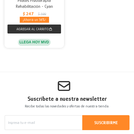
Pilates Fisioterapia
Rehabilitación - Cyan
Decoración
Accesorios
Mesas
Calefactores
Acolchados y Frazadas
$
247
$
599
58
Accesorios para el hogar
Muebles Infantiles
Fundas
Herramientas
LLEGA HOY MVD
Suscríbete a nuestra newsletter
Recibe todas las novedades y ofertas de nuestra tienda.
SUSCRIBIRME