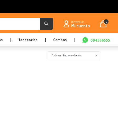
0
as
Tendencias
Combos
094556555
Recomendados