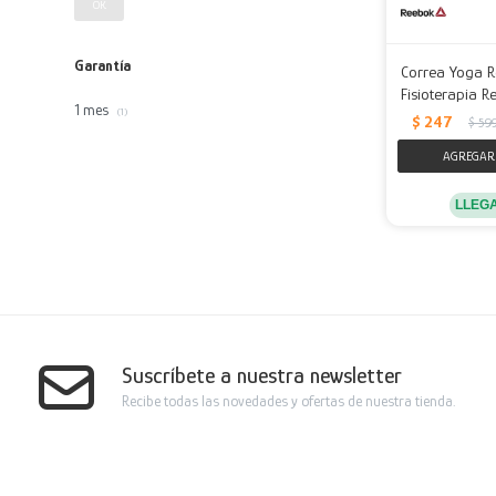
OK
Garantía
Correa Yoga Re
Fisioterapia R
1 mes
(1)
$
247
$
59
LLEG
Suscríbete a nuestra newsletter
Recibe todas las novedades y ofertas de nuestra tienda.