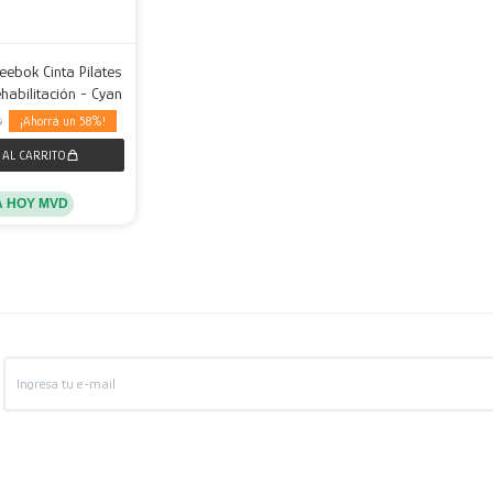
ebok Cinta Pilates
ehabilitación - Cyan
58
9
A HOY MVD