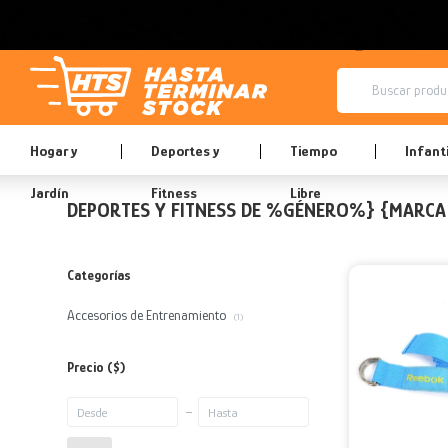
Hogar y
Deportes y
Tiempo
Infanti
Jardín
Fitness
Libre
DEPORTES Y FITNESS DE %GÉNERO%} {MARCA
Categorías
Accesorios de Entrenamiento
(1)
Precio
($)