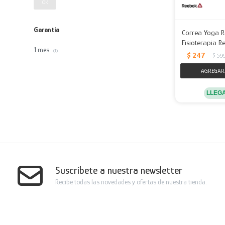
OK
Garantía
Correa Yoga Re
Fisioterapia R
1 mes
(1)
$
247
$
59
LLEG
Suscríbete a nuestra newsletter
Recibe todas las novedades y ofertas de nuestra tienda.