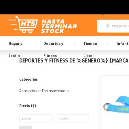
Hogar y
Deportes y
Tiempo
Infanti
Jardín
Fitness
Libre
DEPORTES Y FITNESS DE %GÉNERO%} {MARCA
Categorías
Accesorios de Entrenamiento
(1)
Precio
($)