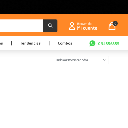
0
as
Tendencias
Combos
094556555
Recomendados