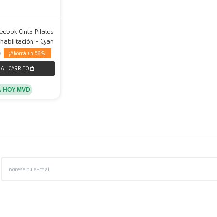
ebok Cinta Pilates
ehabilitación - Cyan
58
9
A HOY MVD