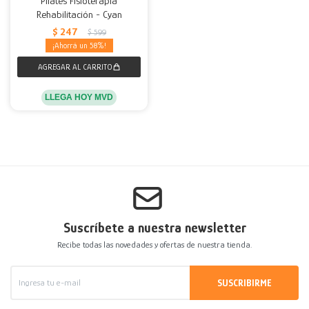
Pilates Fisioterapia
Rehabilitación - Cyan
Decoración
Accesorios
Mesas
Calefactores
Acolchados y Frazadas
$
247
$
599
58
Accesorios para el hogar
Muebles Infantiles
Fundas
Herramientas
LLEGA HOY MVD
Suscríbete a nuestra newsletter
Recibe todas las novedades y ofertas de nuestra tienda.
SUSCRIBIRME