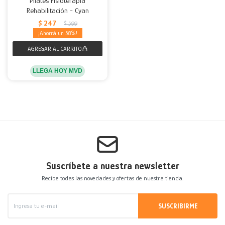
Pilates Fisioterapia
Rehabilitación - Cyan
Decoración
Accesorios
Mesas
Calefactores
Acolchados y Frazadas
$
247
$
599
58
Accesorios para el hogar
Muebles Infantiles
Fundas
Herramientas
LLEGA HOY MVD
Suscríbete a nuestra newsletter
Recibe todas las novedades y ofertas de nuestra tienda.
SUSCRIBIRME