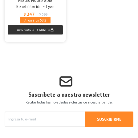
Pilates Fisioterapia
Rehabilitación - Cyan
Decoración
Accesorios
Mesas
Calefactores
Acolchados y Frazadas
$
247
$
599
58
Accesorios para el hogar
Muebles Infantiles
Fundas
Herramientas
Suscríbete a nuestra newsletter
Recibe todas las novedades y ofertas de nuestra tienda.
SUSCRIBIRME