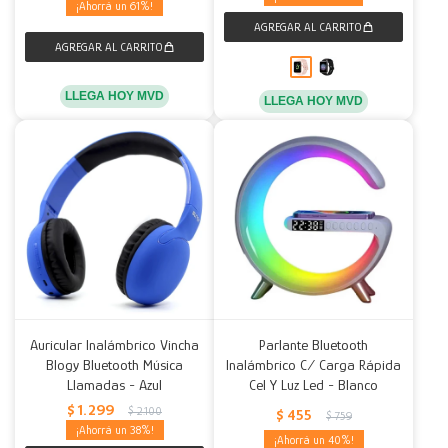
61
LLEGA HOY MVD
LLEGA HOY MVD
Auricular Inalámbrico Vincha
Parlante Bluetooth
Blogy Bluetooth Música
Inalámbrico C/ Carga Rápida
Llamadas - Azul
Cel Y Luz Led - Blanco
$
1.299
$
2.100
$
455
$
759
38
40