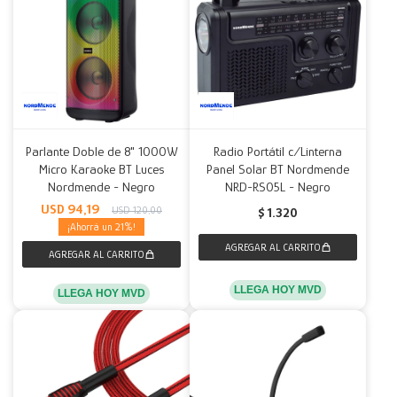
Parlante Doble de 8" 1000W
Radio Portátil c/Linterna
Micro Karaoke BT Luces
Panel Solar BT Nordmende
Nordmende - Negro
NRD-RS05L - Negro
USD
94,19
USD
120,00
$
1.320
21
LLEGA HOY MVD
LLEGA HOY MVD