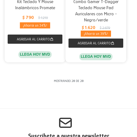
Kit Teclado Y Mouse
Combo Gamer T-Dagger
Inalámbricos Promate
Teclado Mouse Pad
Auriculares con Micro -
$
790
$
1.210
Negro/verde
34
$
1.620
$
2.679
39
LLEGA HOY MVD
LLEGA HOY MVD
MOSTRANDO
28
DE
28
Suscríbete a nuestra newsletter