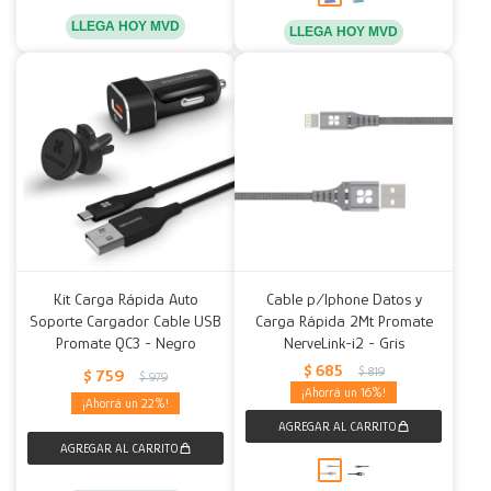
LLEGA HOY MVD
LLEGA HOY MVD
Kit Carga Rápida Auto
Cable p/Iphone Datos y
Soporte Cargador Cable USB
Carga Rápida 2Mt Promate
Promate QC3 - Negro
NerveLink-i2 - Gris
$
685
$
819
$
759
$
979
16
22