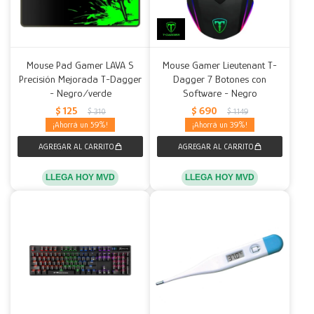
Mouse Pad Gamer LAVA S
Mouse Gamer Lieutenant T-
Precisión Mejorada T-Dagger
Dagger 7 Botones con
- Negro/verde
Software - Negro
$
125
$
690
$
310
$
1.149
59
39
LLEGA HOY MVD
LLEGA HOY MVD