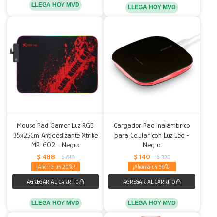
LLEGA HOY MVD
LLEGA HOY MVD
Mouse Pad Gamer Luz RGB
Cargador Pad Inalámbrico
35x25Cm Antideslizante Xtrike
para Celular con Luz Led -
MP-602 - Negro
Negro
$
488
$
140
$
610
$
320
20
56
LLEGA HOY MVD
LLEGA HOY MVD