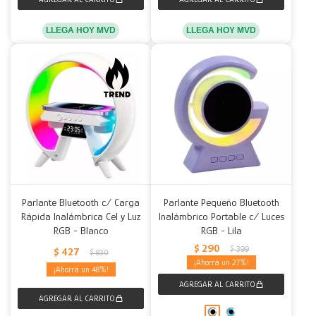
LLEGA HOY MVD
LLEGA HOY MVD
Parlante Bluetooth c/ Carga
Parlante Pequeño Bluetooth
Rápida Inalámbrica Cel y Luz
Inalámbrico Portable c/ Luces
RGB - Blanco
RGB - Lila
$
290
$
399
$
427
$
830
27
48