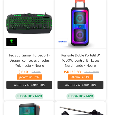
Teclado Gamer Torpedo T-
Parlante Doble Portátil 8"
Dagger con Luces y Teclas
1600W Control BT Luces
Multimedia - Negro
Nordmende - Negro
$
640
USD
135,83
$
1.005
USD
159,00
36
14
LLEGA HOY MVD
LLEGA HOY MVD