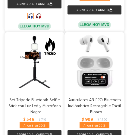
LLEGA HOY MVD
LLEGA HOY MVD
Set Trípode Bluetooth Selfie
Auriculares A9 PRO Bluetooth
Stick con Luz Led y Micrófono
Inalámbrico Recargable Táctil
- Negro
- Blanco
$
549
$
909
$
749
$
1.399
26
35