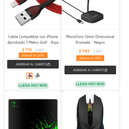
Cable Compatible con iPhone
Micrófono Omni-Direccional
Aprobado 1 Metro Golf - Rojo
Promate - Negro
$
176
$
220
$
782
$
904
20
13
LLEGA HOY MVD
LLEGA HOY MVD