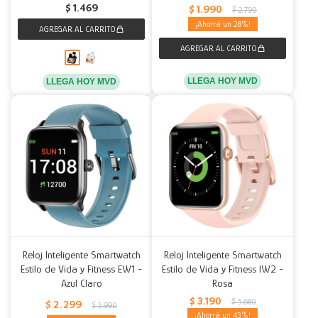
$
1.469
$
1.990
$
2.790
28
LLEGA HOY MVD
LLEGA HOY MVD
Reloj Inteligente Smartwatch
Reloj Inteligente Smartwatch
Estilo de Vida y Fitness EW1 -
Estilo de Vida y Fitness IW2 -
Azul Claro
Rosa
$
3.190
$
5.680
$
2.299
$
5.990
43