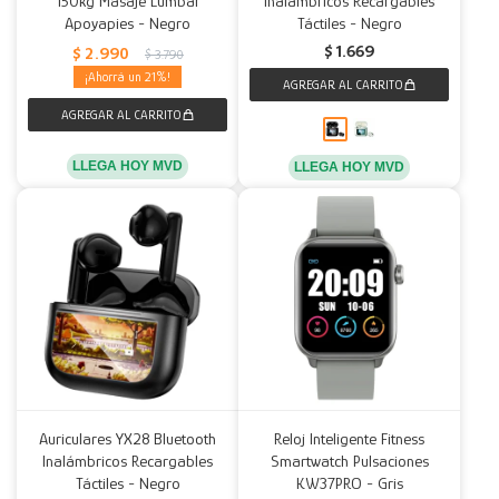
150kg Masaje Lumbar
Inalámbricos Recargables
Apoyapies - Negro
Táctiles - Negro
Decoración
Accesorios
Mesas
Calefactores
Acolchados y Frazadas
$
1.669
$
2.990
$
3.790
21
Accesorios para el hogar
Muebles Infantiles
Fundas
Herramientas
LLEGA HOY MVD
LLEGA HOY MVD
Auriculares YX28 Bluetooth
Reloj Inteligente Fitness
Inalámbricos Recargables
Smartwatch Pulsaciones
Táctiles - Negro
KW37PRO - Gris