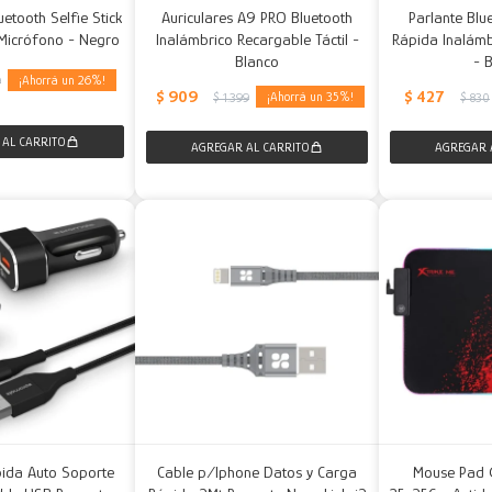
uetooth Selfie Stick
Auriculares A9 PRO Bluetooth
Parlante Blu
 Micrófono - Negro
Inalámbrico Recargable Táctil -
Rápida Inalámb
Blanco
- 
26
9
$
909
$
427
35
$
1.399
$
830
pida Auto Soporte
Cable p/Iphone Datos y Carga
Mouse Pad 