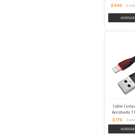
$
640
$
1.0
Cable Compa
Aprobado 1 M
$
176
$
220