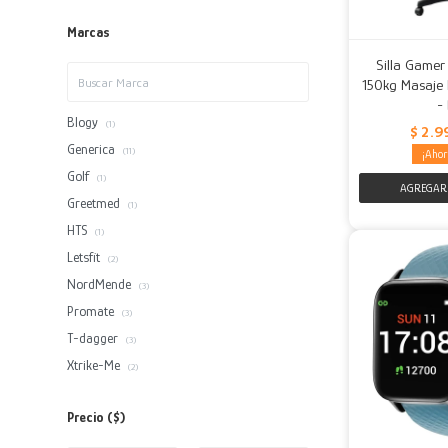
Marcas
Silla Gamer
150kg Masaje
-
Blogy
(1)
$
2.9
Generica
(11)
Golf
(1)
Greetmed
(1)
HTS
(1)
Letsfit
(2)
NordMende
(3)
Promate
(3)
T-dagger
(3)
Xtrike-Me
(2)
Precio
($)