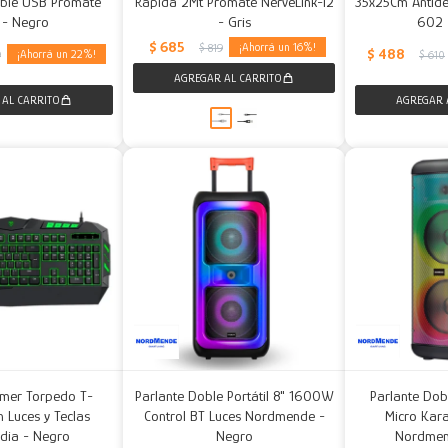
ble USB Promate
Rápida 2Mt Promate NerveLink-i2
35x25Cm Antides
 - Negro
- Gris
602 
$
685
16
$
819
$
488
22
9
$
610
mer Torpedo T-
Parlante Doble Portátil 8" 1600W
Parlante Do
 Luces y Teclas
Control BT Luces Nordmende -
Micro Kar
dia - Negro
Negro
Nordmen