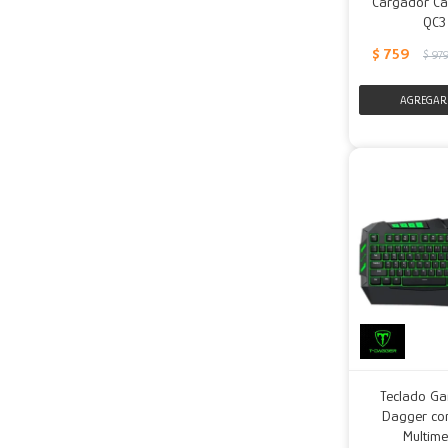
Cargador Ca
QC3
$
759
$
97
Teclado Ga
Dagger con
Multime