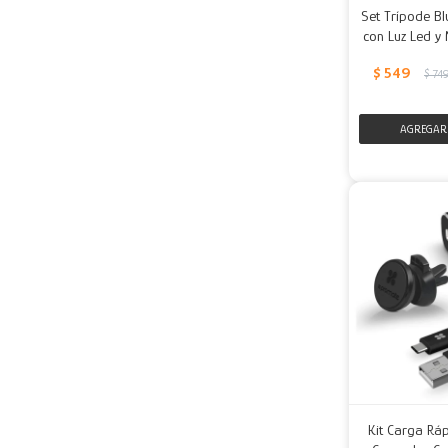
Set Trípode Bl
con Luz Led y
$
549
$
74
Kit Carga Rá