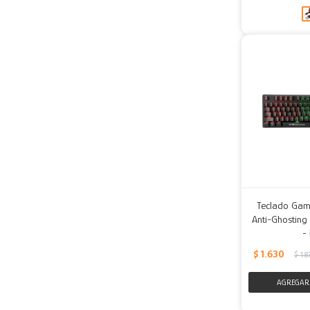
Teclado Game
Anti-Ghosting
-
$
1.630
$
1.8