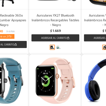
 Reclinable 360º
Auriculares YX27 Bluetooth
Auriculares
 Lumbar Apoyapies
Inalámbricos Recargables Táctiles
Inalámbricos Re
 Negro
- Negro
- 
$
1.669
$
90
$
3.790
21