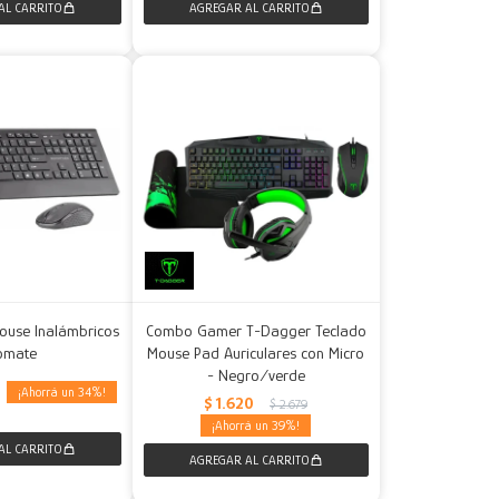
Mouse Inalámbricos
Combo Gamer T-Dagger Teclado
omate
Mouse Pad Auriculares con Micro
- Negro/verde
34
0
$
1.620
$
2.679
39