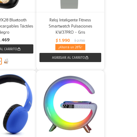
 YX28 Bluetooth
Reloj Inteligente Fitness
cargables Táctiles
Smartwatch Pulsaciones
Negro
KW37PRO - Gris
1.469
$
1.990
$
2.790
28