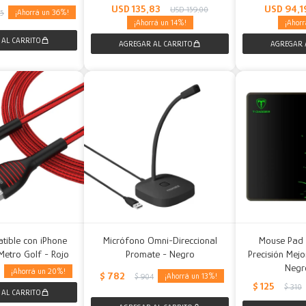
USD
135,83
USD
94,1
USD
159,00
36
05
14
tible con iPhone
Micrófono Omni-Direccional
Mouse Pad
etro Golf - Rojo
Promate - Negro
Precisión Mej
Negr
20
$
782
13
$
904
$
125
$
310