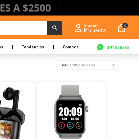
0
as
Tendencias
Combos
094556555
Recomendados