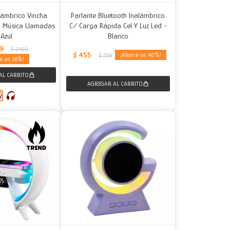
alámbrico Vincha
Parlante Bluetooth Inalámbrico
h Música Llamadas
C/ Carga Rápida Cel Y Luz Led -
 Azul
Blanco
99
$
2.100
$
455
40
$
759
38