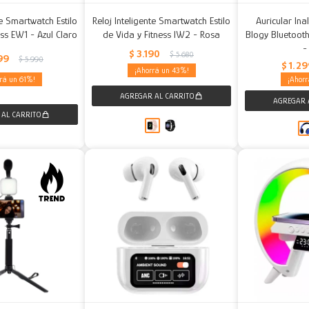
te Smartwatch Estilo
Reloj Inteligente Smartwatch Estilo
Auricular In
ess EW1 - Azul Claro
de Vida y Fitness IW2 - Rosa
Blogy Bluetoot
-
$
3.190
$
5.680
99
$
5.990
$
1.2
43
61