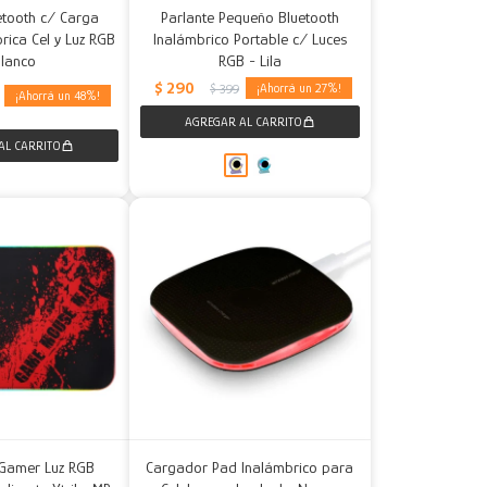
etooth c/ Carga
Parlante Pequeño Bluetooth
rica Cel y Luz RGB
Inalámbrico Portable c/ Luces
Blanco
RGB - Lila
$
290
27
$
399
48
Gamer Luz RGB
Cargador Pad Inalámbrico para