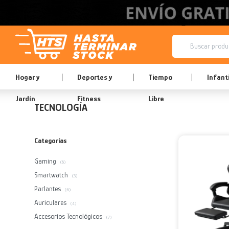
Hogar y
Deportes y
Tiempo
Infanti
Jardín
Fitness
Libre
TECNOLOGÍA
Categorías
Gaming
(8)
Smartwatch
(3)
Parlantes
(6)
Auriculares
(4)
Accesorios Tecnológicos
(7)