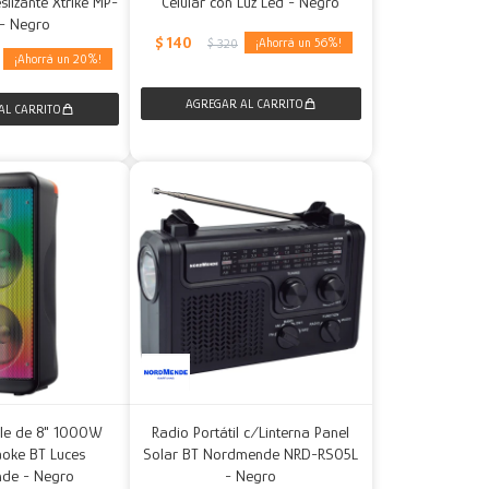
lizante Xtrike MP-
Celular con Luz Led - Negro
- Negro
$
140
56
$
320
20
ble de 8" 1000W
Radio Portátil c/Linterna Panel
aoke BT Luces
Solar BT Nordmende NRD-RS05L
de - Negro
- Negro