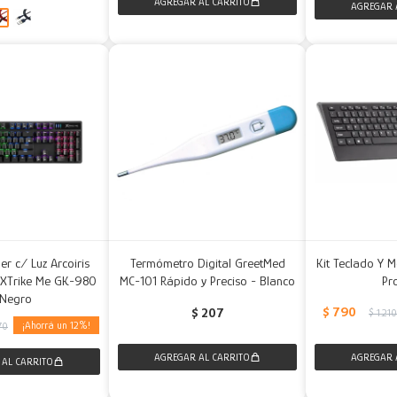
r c/ Luz Arcoiris
Termómetro Digital GreetMed
Kit Teclado Y 
 XTrike Me GK-980
MC-101 Rápido y Preciso - Blanco
Pr
 Negro
$
790
$
207
$
1.21
12
70