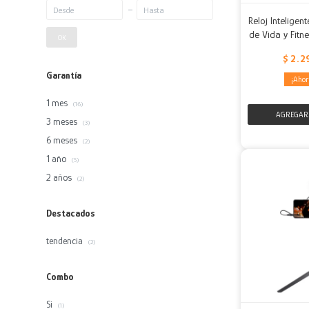
Reloj Inteligen
de Vida y Fitn
OK
$
2.2
Garantía
1 mes
(16)
3 meses
(3)
6 meses
(2)
1 año
(5)
2 años
(2)
Destacados
tendencia
(2)
Combo
Si
(1)