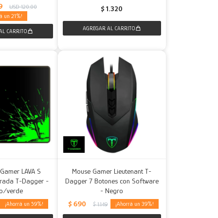
9
USD
120,00
$
1.320
21
 Gamer LAVA S
Mouse Gamer Lieutenant T-
orada T-Dagger -
Dagger 7 Botones con Software
o/verde
- Negro
$
690
59
39
$
1.149