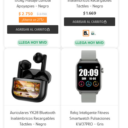
150kg Masaje Lumbar
Inalámbricos Recargables
Apoyapies - Negro
Táctiles - Negro
Decoración
Accesorios
Mesas
Calefactores
Acolchados y Frazadas
$
1.669
$
2.750
$
3.790
27
Accesorios para el hogar
Muebles Infantiles
Fundas
Herramientas
LLEGA HOY MVD
LLEGA HOY MVD
Auriculares YX28 Bluetooth
Reloj Inteligente Fitness
Inalámbricos Recargables
Smartwatch Pulsaciones
Táctiles - Negro
KW37PRO - Gris