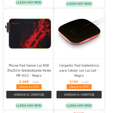
LLEGA HOY MVD
LLEGA HOY MVD
Mouse Pad Gamer Luz RGB
Cargador Pad Inalámbrico
35x25Cm Antideslizante Xtrike
para Celular con Luz Led -
MP-602 - Negro
Negro
$
488
$
140
$
610
$
320
20
56
LLEGA HOY MVD
LLEGA HOY MVD