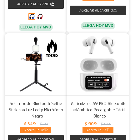
LLEGA HOY MVD
LLEGA HOY MVD
Set Trípode Bluetooth Selfie
Auriculares A9 PRO Bluetooth
Stick con Luz Led y Micrófono
Inalámbrico Recargable Táctil
- Negro
- Blanco
$
549
$
909
$
749
$
1.399
26
35