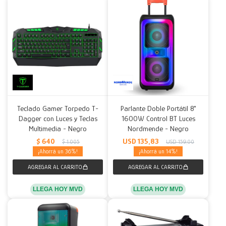
Teclado Gamer Torpedo T-
Parlante Doble Portátil 8"
Dagger con Luces y Teclas
1600W Control BT Luces
Multimedia - Negro
Nordmende - Negro
$
640
USD
135,83
$
1.005
USD
159,00
36
14
LLEGA HOY MVD
LLEGA HOY MVD