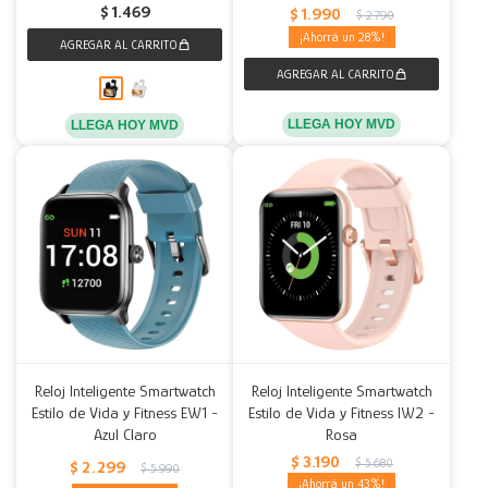
$
1.469
$
1.990
$
2.790
28
LLEGA HOY MVD
LLEGA HOY MVD
Reloj Inteligente Smartwatch
Reloj Inteligente Smartwatch
Estilo de Vida y Fitness EW1 -
Estilo de Vida y Fitness IW2 -
Azul Claro
Rosa
$
3.190
$
5.680
$
2.299
$
5.990
43