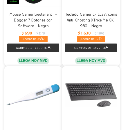
Mouse Gamer Lieutenant T-
Teclado Gamer c/ Luz Arcoiris
Dagger 7 Botones con
Anti-Ghosting XTrike Me GK-
Software - Negro
980 - Negro
$
690
$
1.630
$
1.149
$
1.870
39
12
LLEGA HOY MVD
LLEGA HOY MVD