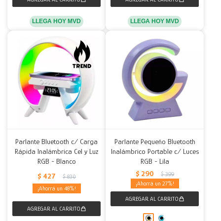
LLEGA HOY MVD
LLEGA HOY MVD
Parlante Bluetooth c/ Carga
Parlante Pequeño Bluetooth
Rápida Inalámbrica Cel y Luz
Inalámbrico Portable c/ Luces
RGB - Blanco
RGB - Lila
$
290
$
399
$
427
$
830
27
48