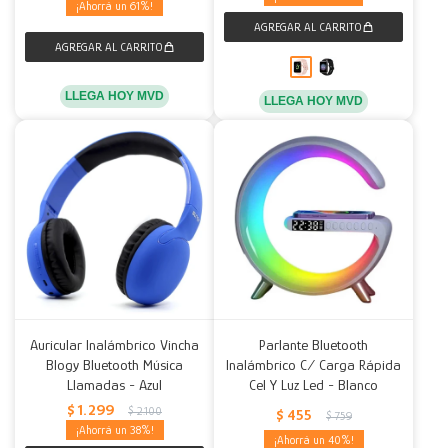
61
LLEGA HOY MVD
LLEGA HOY MVD
Auricular Inalámbrico Vincha
Parlante Bluetooth
Blogy Bluetooth Música
Inalámbrico C/ Carga Rápida
Llamadas - Azul
Cel Y Luz Led - Blanco
$
1.299
$
2.100
$
455
$
759
38
40