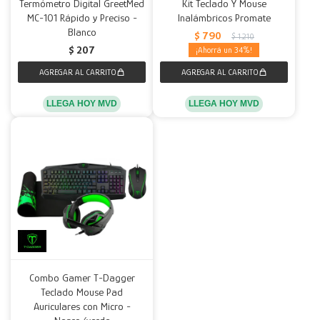
Termómetro Digital GreetMed
Kit Teclado Y Mouse
MC-101 Rápido y Preciso -
Inalámbricos Promate
Blanco
$
790
$
1.210
$
207
34
LLEGA HOY MVD
LLEGA HOY MVD
Combo Gamer T-Dagger
Teclado Mouse Pad
Auriculares con Micro -