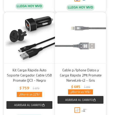
LLEGA HOY MVD
LLEGA HOY MVD
Kit Carga Rápida Auto
Cable p/Iphone Datos y
Soporte Cargador Cable USB
Carga Rápida 2Mt Promate
Promate QC3 - Negro
NerveLink-i2 - Gris
$
685
$
819
$
759
$
979
16
22