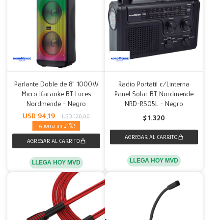
Parlante Doble de 8" 1000W
Radio Portátil c/Linterna
Micro Karaoke BT Luces
Panel Solar BT Nordmende
Nordmende - Negro
NRD-RS05L - Negro
USD
94,19
USD
120,00
$
1.320
21
LLEGA HOY MVD
LLEGA HOY MVD