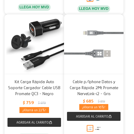
LLEGA HOY MVD
LLEGA HOY MVD
Kit Carga Rápida Auto
Cable p/Iphone Datos y
Soporte Cargador Cable USB
Carga Rápida 2Mt Promate
Promate QC3 - Negro
NerveLink-i2 - Gris
$
685
$
819
$
759
$
979
16
22