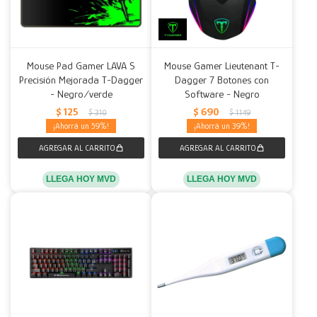
Mouse Pad Gamer LAVA S
Mouse Gamer Lieutenant T-
Precisión Mejorada T-Dagger
Dagger 7 Botones con
- Negro/verde
Software - Negro
$
125
$
690
$
310
$
1.149
59
39
LLEGA HOY MVD
LLEGA HOY MVD