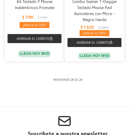
Kit Teclado Y Mouse
Combo Gamer T-Dagger
Inalámbricos Promate
Teclado Mouse Pad
Auriculares con Micro -
$
790
$
1.210
Negro/verde
34
$
1.620
$
2.679
39
LLEGA HOY MVD
LLEGA HOY MVD
MOSTRANDO
28
DE
28
Suscríbete a nuestra newsletter