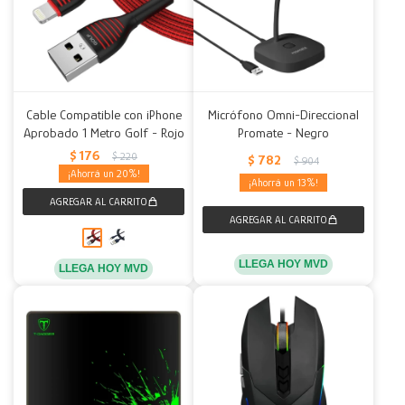
Cable Compatible con iPhone
Micrófono Omni-Direccional
Aprobado 1 Metro Golf - Rojo
Promate - Negro
$
176
$
220
$
782
$
904
20
13
LLEGA HOY MVD
LLEGA HOY MVD