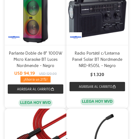
Parlante Doble de 8" 1000W
Radio Portátil c/Linterna
Micro Karaoke BT Luces
Panel Solar BT Nordmende
Nordmende - Negro
NRD-RS05L - Negro
USD
94,19
USD
120,00
$
1.320
21
LLEGA HOY MVD
LLEGA HOY MVD