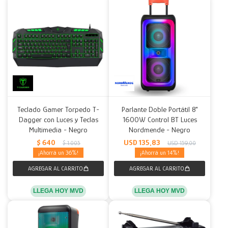
Teclado Gamer Torpedo T-
Parlante Doble Portátil 8"
Dagger con Luces y Teclas
1600W Control BT Luces
Multimedia - Negro
Nordmende - Negro
$
640
USD
135,83
$
1.005
USD
159,00
36
14
LLEGA HOY MVD
LLEGA HOY MVD