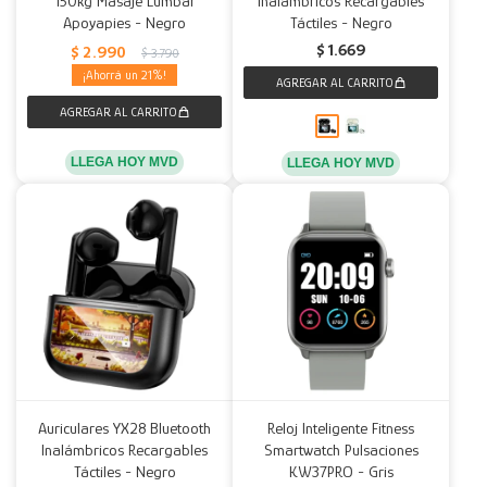
150kg Masaje Lumbar
Inalámbricos Recargables
Apoyapies - Negro
Táctiles - Negro
Decoración
Accesorios
Mesas
Calefactores
Acolchados y Frazadas
$
1.669
$
2.990
$
3.790
21
Accesorios para el hogar
Muebles Infantiles
Fundas
Herramientas
LLEGA HOY MVD
LLEGA HOY MVD
Auriculares YX28 Bluetooth
Reloj Inteligente Fitness
Inalámbricos Recargables
Smartwatch Pulsaciones
Táctiles - Negro
KW37PRO - Gris