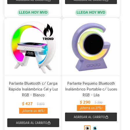
LLEGA HOY MVD
LLEGA HOY MVD
Parlante Bluetooth c/ Carga
Parlante Pequeño Bluetooth
Rápida Inalámbrica Cel y Luz
Inalámbrico Portable c/ Luces
RGB - Blanco
RGB - Lila
$
290
$
399
$
427
$
830
27
48