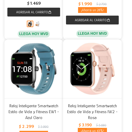
$
1.469
$
1.990
$
2.790
28
LLEGA HOY MVD
LLEGA HOY MVD
Reloj Inteligente Smartwatch
Reloj Inteligente Smartwatch
Estilo de Vida y Fitness EW1 -
Estilo de Vida y Fitness IW2 -
Azul Claro
Rosa
$
3.190
$
5.680
$
2.299
$
5.990
43