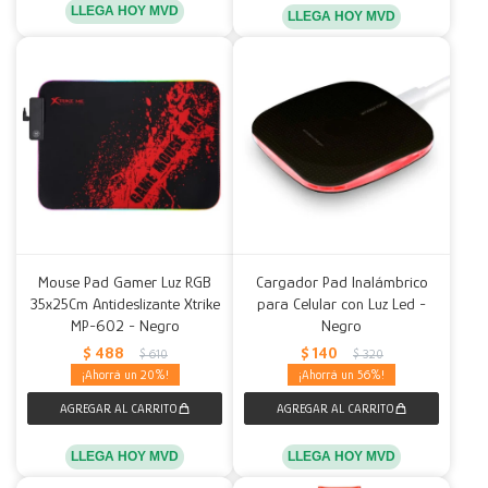
LLEGA HOY MVD
LLEGA HOY MVD
Mouse Pad Gamer Luz RGB
Cargador Pad Inalámbrico
35x25Cm Antideslizante Xtrike
para Celular con Luz Led -
MP-602 - Negro
Negro
$
488
$
140
$
610
$
320
20
56
LLEGA HOY MVD
LLEGA HOY MVD