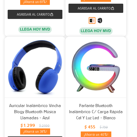
61
LLEGA HOY MVD
LLEGA HOY MVD
Auricular Inalámbrico Vincha
Parlante Bluetooth
Blogy Bluetooth Música
Inalámbrico C/ Carga Rápida
Llamadas - Azul
Cel Y Luz Led - Blanco
$
1.299
$
2.100
$
455
$
759
38
40