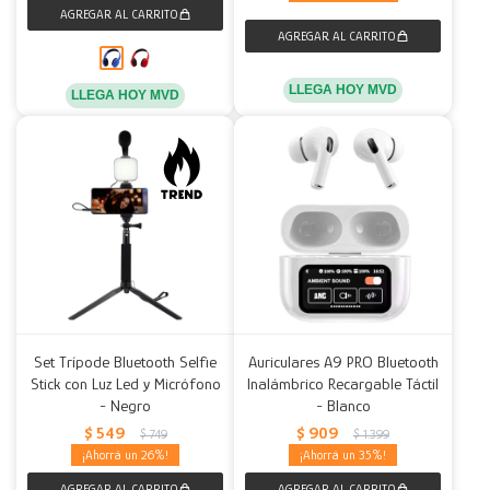
LLEGA HOY MVD
LLEGA HOY MVD
Set Trípode Bluetooth Selfie
Auriculares A9 PRO Bluetooth
Stick con Luz Led y Micrófono
Inalámbrico Recargable Táctil
- Negro
- Blanco
$
549
$
909
$
749
$
1.399
26
35