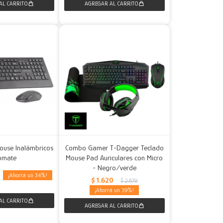
Mouse Inalámbricos
Combo Gamer T-Dagger Teclado
omate
Mouse Pad Auriculares con Micro
- Negro/verde
34
0
$
1.620
$
2.679
39