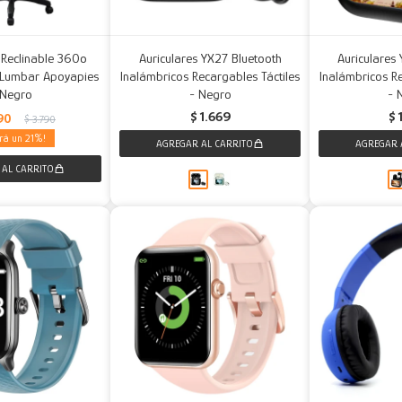
 Reclinable 360º
Auriculares YX27 Bluetooth
Auriculares
 Lumbar Apoyapies
Inalámbricos Recargables Táctiles
Inalámbricos Re
 Negro
- Negro
- 
$
1.669
$
90
$
3.790
21