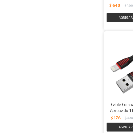
$
640
$
1.0
Cable Compa
Aprobado 1 M
$
176
$
220