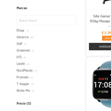
Marcas
Silla Gamer
150kg Masaje
-
Blogy
(1)
$
2.9
Generica
(11)
Golf
(1)
Greetmed
(1)
HTS
(1)
Letsfit
(2)
NordMende
(3)
Promate
(3)
T-dagger
(3)
Xtrike-Me
(2)
Precio
($)