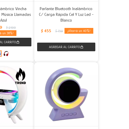
alámbrico Vincha
Parlante Bluetooth Inalámbrico
h Música Llamadas
C/ Carga Rápida Cel Y Luz Led -
 Azul
Blanco
99
$
2.100
$
455
40
$
759
38