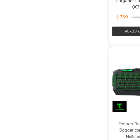
Cargador Ca
QC3
$
759
$
97
Teclado Ga
Dagger con
Multime