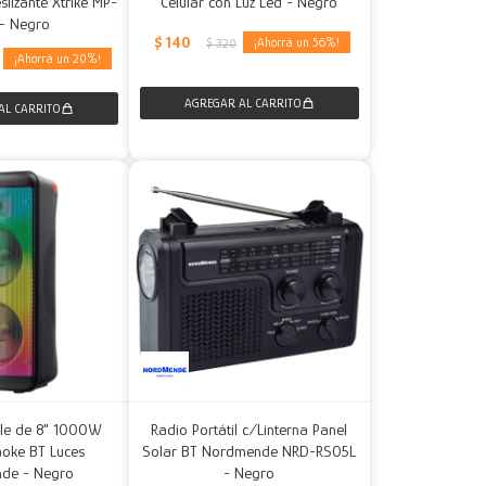
lizante Xtrike MP-
Celular con Luz Led - Negro
- Negro
$
140
56
$
320
20
ble de 8" 1000W
Radio Portátil c/Linterna Panel
aoke BT Luces
Solar BT Nordmende NRD-RS05L
de - Negro
- Negro