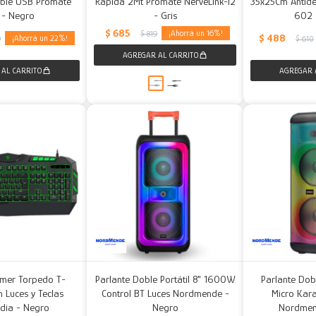
ble USB Promate
Rápida 2Mt Promate NerveLink-i2
35x25Cm Antides
 - Negro
- Gris
602 
$
685
16
$
819
$
488
22
9
$
610
mer Torpedo T-
Parlante Doble Portátil 8" 1600W
Parlante Do
 Luces y Teclas
Control BT Luces Nordmende -
Micro Kar
dia - Negro
Negro
Nordmen