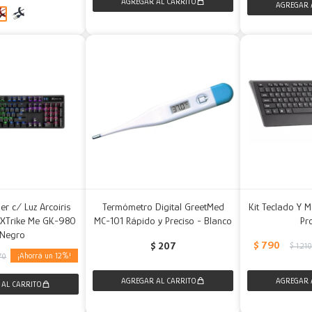
r c/ Luz Arcoiris
Termómetro Digital GreetMed
Kit Teclado Y 
 XTrike Me GK-980
MC-101 Rápido y Preciso - Blanco
Pr
 Negro
$
790
$
207
$
1.21
12
70