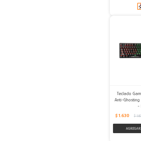
Teclado Game
Anti-Ghosting
-
$
1.630
$
1.8