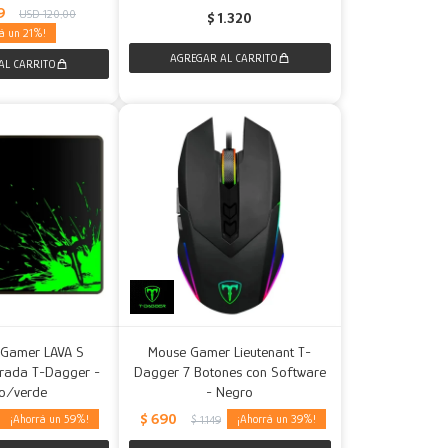
9
USD
120,00
$
1.320
21
 Gamer LAVA S
Mouse Gamer Lieutenant T-
orada T-Dagger -
Dagger 7 Botones con Software
o/verde
- Negro
$
690
59
39
$
1.149