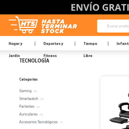
Hogar y
Deportes y
Tiempo
Infanti
Jardín
Fitness
Libre
TECNOLOGÍA
Categorías
Gaming
(8)
Smartwatch
(3)
Parlantes
(6)
Auriculares
(4)
Accesorios Tecnológicos
(7)