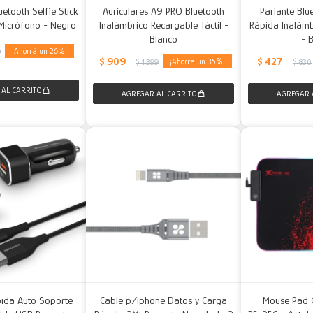
uetooth Selfie Stick
Auriculares A9 PRO Bluetooth
Parlante Blu
 Micrófono - Negro
Inalámbrico Recargable Táctil -
Rápida Inalámb
Blanco
- 
26
9
$
909
$
427
35
$
1.399
$
830
pida Auto Soporte
Cable p/Iphone Datos y Carga
Mouse Pad 