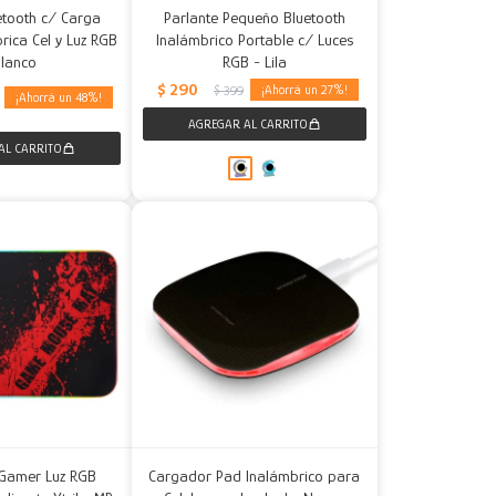
etooth c/ Carga
Parlante Pequeño Bluetooth
rica Cel y Luz RGB
Inalámbrico Portable c/ Luces
Blanco
RGB - Lila
$
290
27
$
399
48
Gamer Luz RGB
Cargador Pad Inalámbrico para