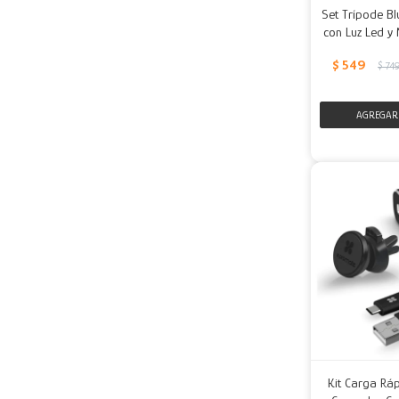
Set Trípode Bl
con Luz Led y
$
549
$
74
Kit Carga Rá