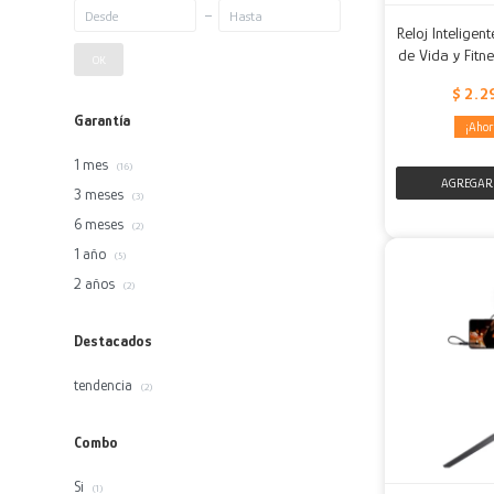
Reloj Inteligen
de Vida y Fitn
OK
$
2.2
Garantía
1 mes
(16)
3 meses
(3)
6 meses
(2)
1 año
(5)
2 años
(2)
Destacados
tendencia
(2)
Combo
Si
(1)