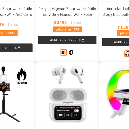
te Smartwatch Estilo
Reloj Inteligente Smartwatch Estilo
Auricular In
ess EW1 - Azul Claro
de Vida y Fitness IW2 - Rosa
Blogy Bluetoot
-
$
3.190
$
5.680
99
$
5.990
$
1.2
43
61