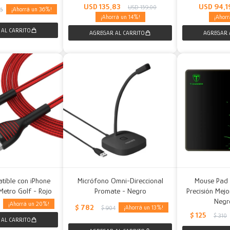
USD
135,83
USD
94,1
USD
159,00
36
05
14
tible con iPhone
Micrófono Omni-Direccional
Mouse Pad
etro Golf - Rojo
Promate - Negro
Precisión Mej
Negr
20
$
782
13
$
904
$
125
$
310