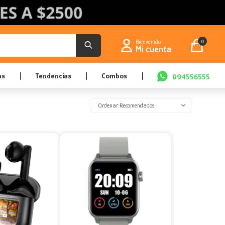
0
as
Tendencias
Combos
094556555
Recomendados