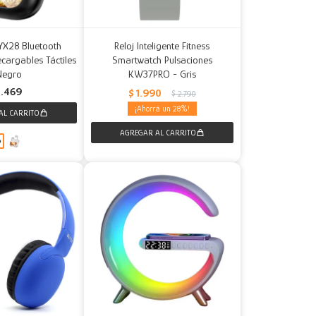
 YX28 Bluetooth
Reloj Inteligente Fitness
cargables Táctiles
Smartwatch Pulsaciones
Negro
KW37PRO - Gris
1.469
$
1.990
$
2.790
28