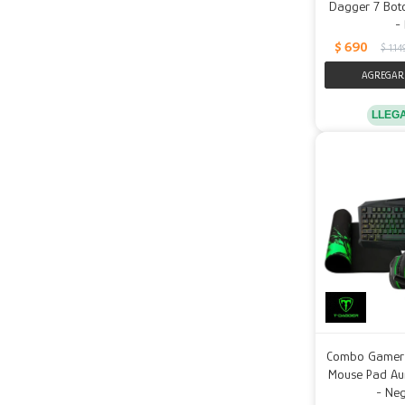
Dagger 7 Bot
-
$
690
$
1.14
LLEG
Combo Gamer 
Mouse Pad Aur
- Ne