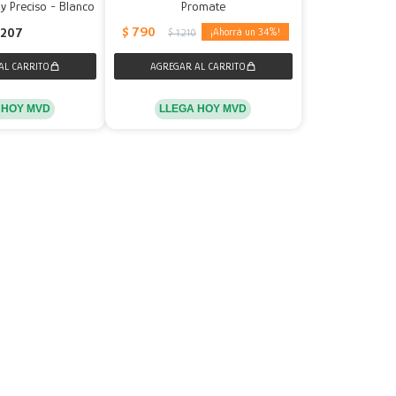
y Preciso - Blanco
Promate
$
790
207
34
$
1.210
 HOY MVD
LLEGA HOY MVD