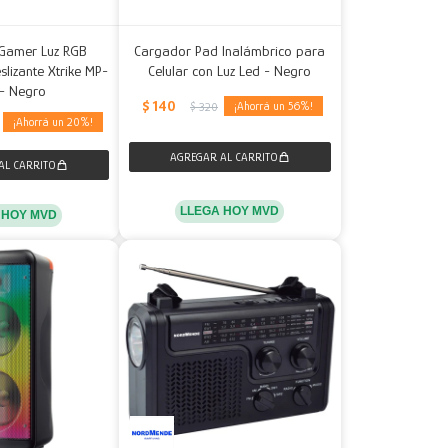
Gamer Luz RGB
Cargador Pad Inalámbrico para
lizante Xtrike MP-
Celular con Luz Led - Negro
- Negro
$
140
56
$
320
20
LLEGA HOY MVD
 HOY MVD