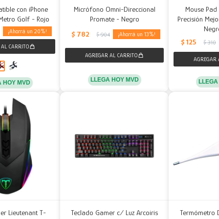
tible con iPhone
Micrófono Omni-Direccional
Mouse Pad
etro Golf - Rojo
Promate - Negro
Precisión Mej
Negr
20
$
782
13
$
904
$
125
$
310
LLEGA HOY MVD
LLEGA
A HOY MVD
r Lieutenant T-
Teclado Gamer c/ Luz Arcoiris
Termómetro D