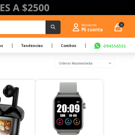
0
as
Tendencias
Combos
094556555
Recomendados