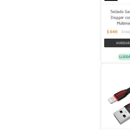
Teclado Ga
Dagger con
Multime
$
640
$
1.0
LLEG