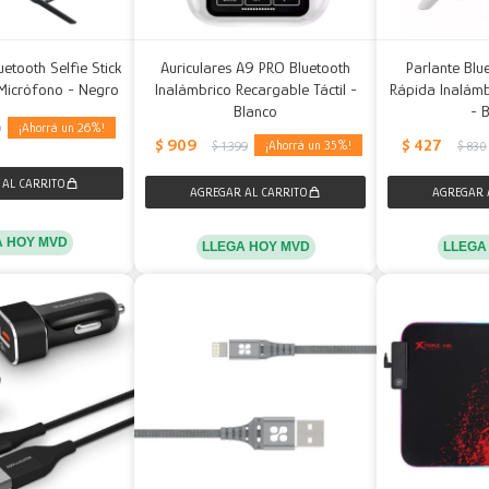
uetooth Selfie Stick
Auriculares A9 PRO Bluetooth
Parlante Blu
 Micrófono - Negro
Inalámbrico Recargable Táctil -
Rápida Inalámb
Blanco
- 
26
9
$
909
$
427
35
$
1.399
$
830
A HOY MVD
LLEGA HOY MVD
LLEGA