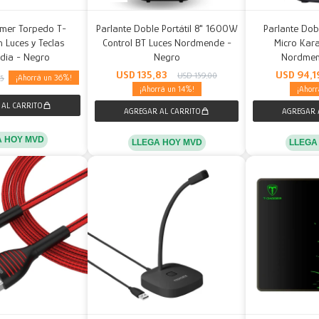
mer Torpedo T-
Parlante Doble Portátil 8" 1600W
Parlante Do
 Luces y Teclas
Control BT Luces Nordmende -
Micro Kar
dia - Negro
Negro
Nordmen
USD
135,83
USD
94,1
USD
159,00
36
05
14
A HOY MVD
LLEGA HOY MVD
LLEGA