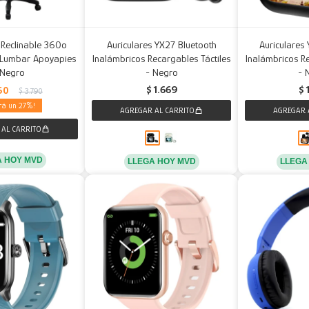
 Reclinable 360º
Auriculares YX27 Bluetooth
Auriculares
 Lumbar Apoyapies
Inalámbricos Recargables Táctiles
Inalámbricos Re
 Negro
- Negro
- 
$
1.669
$
50
$
3.790
27
A HOY MVD
LLEGA HOY MVD
LLEGA