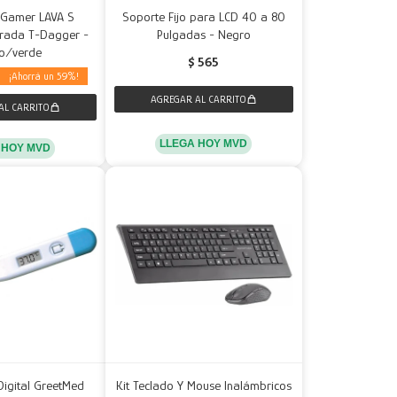
 Gamer LAVA S
Soporte Fijo para LCD 40 a 80
orada T-Dagger -
Pulgadas - Negro
o/verde
$
565
59
LLEGA HOY MVD
 HOY MVD
igital GreetMed
Kit Teclado Y Mouse Inalámbricos