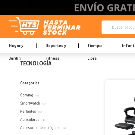
Hogar y
Deportes y
Tiempo
Infanti
Jardín
Fitness
Libre
TECNOLOGÍA
Categorías
Gaming
(8)
Smartwatch
(3)
Parlantes
(6)
Auriculares
(4)
Accesorios Tecnológicos
(8)