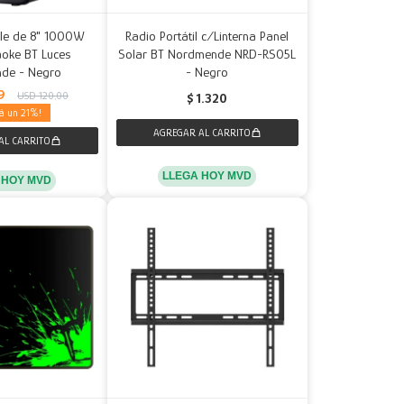
ble de 8" 1000W
Radio Portátil c/Linterna Panel
aoke BT Luces
Solar BT Nordmende NRD-RS05L
de - Negro
- Negro
9
USD
120,00
$
1.320
21
LLEGA HOY MVD
 HOY MVD