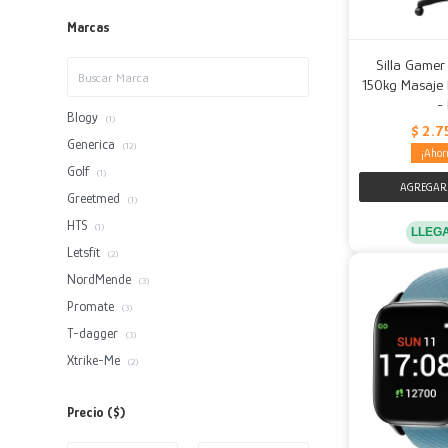
Marcas
Silla Gamer
150kg Masaje
-
Blogy
(1)
$
2.7
Generica
(12)
Golf
(1)
Greetmed
(1)
HTS
(1)
LLEG
Letsfit
(2)
NordMende
(3)
Promate
(3)
T-dagger
(3)
Xtrike-Me
(2)
Precio
($)