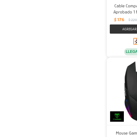
Cable Compa
Aprobado 1 M
$
176
$
220
LLEG
Mouse Game