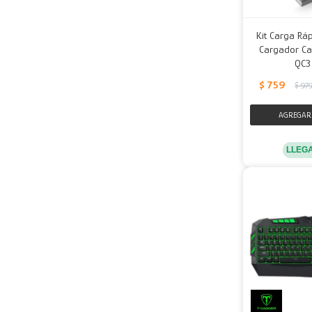
Kit Carga Rá
Cargador Ca
QC3
$
759
$
97
LLEG