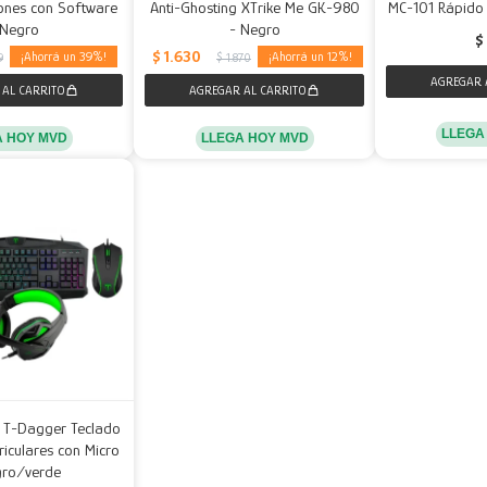
ones con Software
Anti-Ghosting XTrike Me GK-980
MC-101 Rápido 
 Negro
- Negro
$
$
1.630
39
12
9
$
1.870
LLEGA
A HOY MVD
LLEGA HOY MVD
T-Dagger Teclado
iculares con Micro
gro/verde