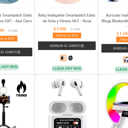
te Smartwatch Estilo
Reloj Inteligente Smartwatch Estilo
Auricular In
ess EW1 - Azul Claro
de Vida y Fitness IW2 - Rosa
Blogy Bluetoot
-
$
3.190
$
5.680
99
$
5.990
$
1.2
43
61
A HOY MVD
LLEGA HOY MVD
LLEGA