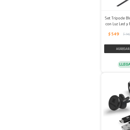
Set Trípode Bl
con Luz Led y
$
549
$
74
LLEG