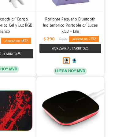
etooth c/ Carga
Parlante Pequeño Bluetooth
rica Cel y Luz RGB
Inalámbrico Portable c/ Luces
Blanco
RGB - Lila
$
290
27
$
399
48
 HOY MVD
LLEGA HOY MVD