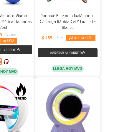
alámbrico Vincha
Parlante Bluetooth Inalámbrico
h Música Llamadas
C/ Carga Rápida Cel Y Luz Led -
 Azul
Blanco
99
$
2.100
$
455
40
$
759
38
LLEGA HOY MVD
 HOY MVD