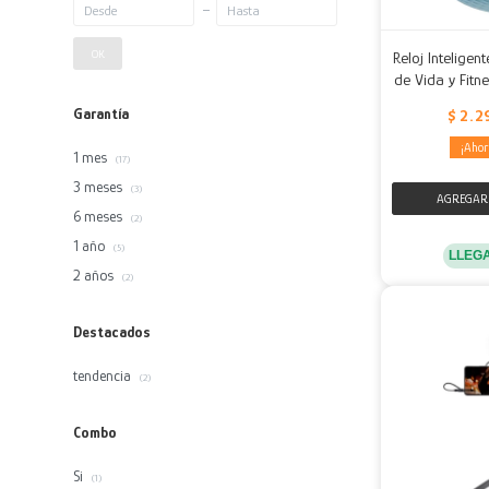
OK
Reloj Inteligen
de Vida y Fitn
Garantía
$
2.2
1 mes
(17)
3 meses
(3)
6 meses
(2)
1 año
(5)
LLEG
2 años
(2)
Destacados
tendencia
(2)
Combo
Si
(1)