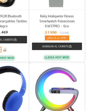
 YX28 Bluetooth
Reloj Inteligente Fitness
cargables Táctiles
Smartwatch Pulsaciones
Negro
KW37PRO - Gris
1.469
$
1.990
$
2.790
28
LLEGA HOY MVD
 HOY MVD