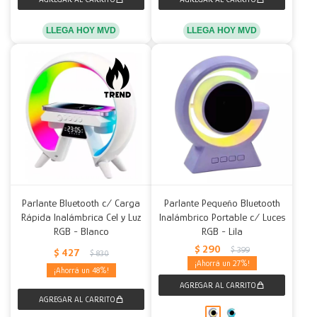
LLEGA HOY MVD
LLEGA HOY MVD
Parlante Bluetooth c/ Carga
Parlante Pequeño Bluetooth
Rápida Inalámbrica Cel y Luz
Inalámbrico Portable c/ Luces
RGB - Blanco
RGB - Lila
$
290
$
399
$
427
$
830
27
48