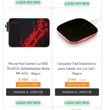
LLEGA HOY MVD
LLEGA HOY MVD
Mouse Pad Gamer Luz RGB
Cargador Pad Inalámbrico
35x25Cm Antideslizante Xtrike
para Celular con Luz Led -
MP-602 - Negro
Negro
$
488
$
140
$
610
$
320
20
56
LLEGA HOY MVD
LLEGA HOY MVD