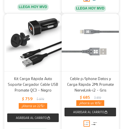
LLEGA HOY MVD
LLEGA HOY MVD
Kit Carga Rápida Auto
Cable p/Iphone Datos y
Soporte Cargador Cable USB
Carga Rápida 2Mt Promate
Promate QC3 - Negro
NerveLink-i2 - Gris
$
685
$
819
$
759
$
979
16
22