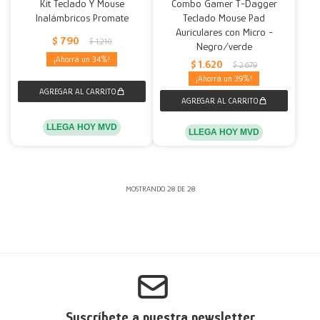
Kit Teclado Y Mouse
Combo Gamer T-Dagger
Inalámbricos Promate
Teclado Mouse Pad
Auriculares con Micro -
$
790
$
1.210
Negro/verde
34
$
1.620
$
2.679
39
LLEGA HOY MVD
LLEGA HOY MVD
MOSTRANDO
28
DE
28
Suscríbete a nuestra newsletter