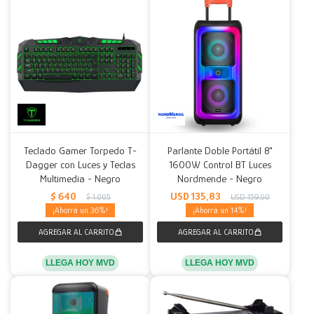
Teclado Gamer Torpedo T-
Parlante Doble Portátil 8"
Dagger con Luces y Teclas
1600W Control BT Luces
Multimedia - Negro
Nordmende - Negro
$
640
USD
135,83
$
1.005
USD
159,00
36
14
LLEGA HOY MVD
LLEGA HOY MVD