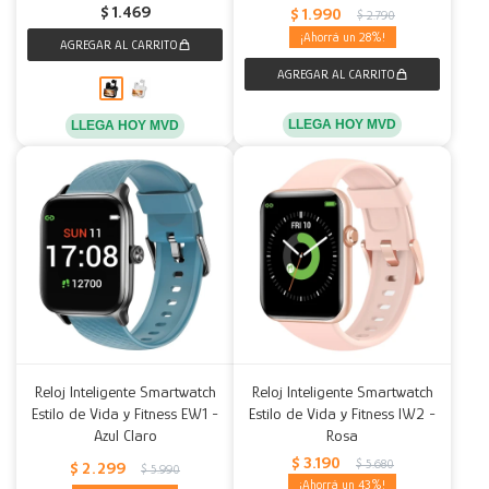
$
1.469
$
1.990
$
2.790
28
LLEGA HOY MVD
LLEGA HOY MVD
Reloj Inteligente Smartwatch
Reloj Inteligente Smartwatch
Estilo de Vida y Fitness EW1 -
Estilo de Vida y Fitness IW2 -
Azul Claro
Rosa
$
3.190
$
5.680
$
2.299
$
5.990
43