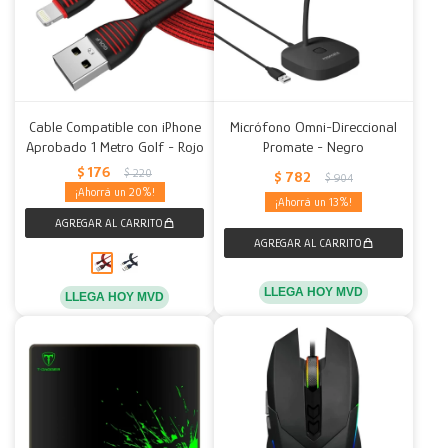
Cable Compatible con iPhone
Micrófono Omni-Direccional
Aprobado 1 Metro Golf - Rojo
Promate - Negro
$
176
$
220
$
782
$
904
20
13
LLEGA HOY MVD
LLEGA HOY MVD