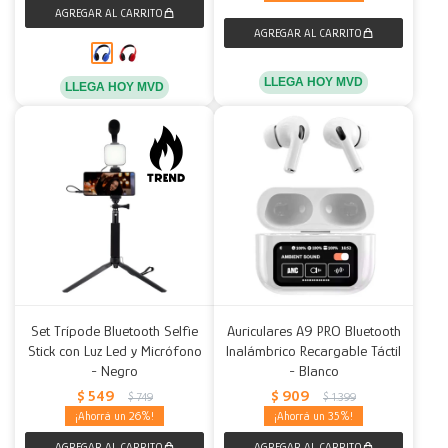
LLEGA HOY MVD
LLEGA HOY MVD
Set Trípode Bluetooth Selfie
Auriculares A9 PRO Bluetooth
Stick con Luz Led y Micrófono
Inalámbrico Recargable Táctil
- Negro
- Blanco
$
549
$
909
$
749
$
1.399
26
35