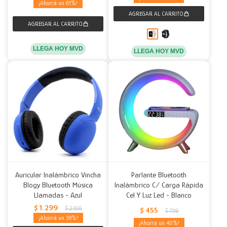
61
LLEGA HOY MVD
LLEGA HOY MVD
Auricular Inalámbrico Vincha
Parlante Bluetooth
Blogy Bluetooth Música
Inalámbrico C/ Carga Rápida
Llamadas - Azul
Cel Y Luz Led - Blanco
$
1.299
$
2.100
$
455
$
759
38
40