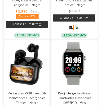
150kg Masaje Lumbar
Inalámbricos Recargables
Apoyapies - Negro
Táctiles - Negro
Decoración
Accesorios
Mesas
Calefactores
Acolchados y Frazadas
$
1.669
$
2.990
$
3.790
21
Accesorios para el hogar
Muebles Infantiles
Fundas
Herramientas
LLEGA HOY MVD
LLEGA HOY MVD
Auriculares YX28 Bluetooth
Reloj Inteligente Fitness
Inalámbricos Recargables
Smartwatch Pulsaciones
Táctiles - Negro
KW37PRO - Gris