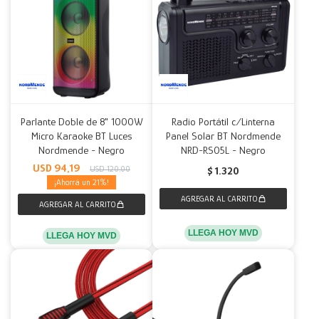
Parlante Doble de 8" 1000W
Radio Portátil c/Linterna
Micro Karaoke BT Luces
Panel Solar BT Nordmende
Nordmende - Negro
NRD-RS05L - Negro
USD
94,19
USD
120,00
$
1.320
21
LLEGA HOY MVD
LLEGA HOY MVD