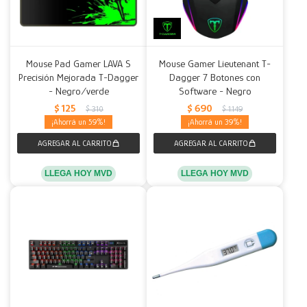
Mouse Pad Gamer LAVA S
Mouse Gamer Lieutenant T-
Precisión Mejorada T-Dagger
Dagger 7 Botones con
- Negro/verde
Software - Negro
$
125
$
690
$
310
$
1.149
59
39
LLEGA HOY MVD
LLEGA HOY MVD