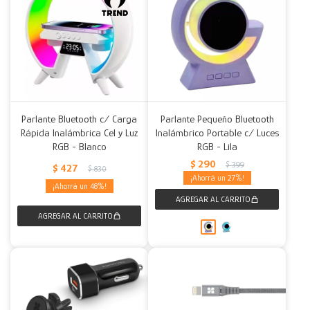
Parlante Bluetooth c/ Carga
Parlante Pequeño Bluetooth
Rápida Inalámbrica Cel y Luz
Inalámbrico Portable c/ Luces
RGB - Blanco
RGB - Lila
$
290
$
399
$
427
$
830
27
48