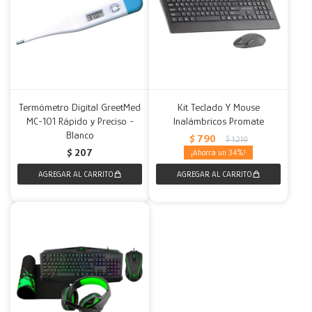
Termómetro Digital GreetMed
Kit Teclado Y Mouse
MC-101 Rápido y Preciso -
Inalámbricos Promate
Blanco
$
790
$
1.210
$
207
34