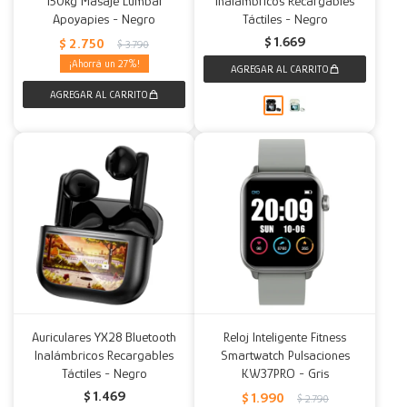
150kg Masaje Lumbar
Inalámbricos Recargables
Apoyapies - Negro
Táctiles - Negro
Decoración
Accesorios
Mesas
Calefactores
Acolchados y Frazadas
$
1.669
$
2.750
$
3.790
27
Accesorios para el hogar
Muebles Infantiles
Fundas
Herramientas
Auriculares YX28 Bluetooth
Reloj Inteligente Fitness
Inalámbricos Recargables
Smartwatch Pulsaciones
Táctiles - Negro
KW37PRO - Gris
$
1.469
$
1.990
$
2.790