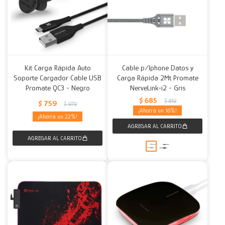
Kit Carga Rápida Auto
Cable p/Iphone Datos y
Soporte Cargador Cable USB
Carga Rápida 2Mt Promate
Promate QC3 - Negro
NerveLink-i2 - Gris
$
685
$
819
$
759
$
979
16
22