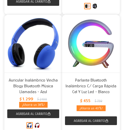
Auricular Inalámbrico Vincha
Parlante Bluetooth
Blogy Bluetooth Música
Inalámbrico C/ Carga Rápida
Llamadas - Azul
Cel Y Luz Led - Blanco
$
1.299
$
2.100
$
455
$
759
38
40