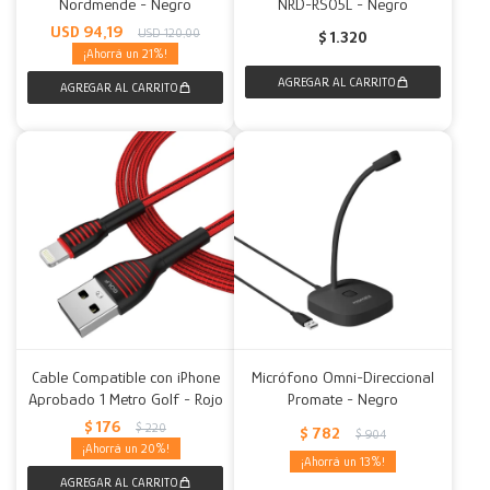
Nordmende - Negro
NRD-RS05L - Negro
USD
94,19
USD
120,00
$
1.320
21
Cable Compatible con iPhone
Micrófono Omni-Direccional
Aprobado 1 Metro Golf - Rojo
Promate - Negro
$
176
$
220
$
782
$
904
20
13