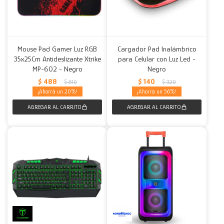
Mouse Pad Gamer Luz RGB
Cargador Pad Inalámbrico
35x25Cm Antideslizante Xtrike
para Celular con Luz Led -
MP-602 - Negro
Negro
$
488
$
140
$
610
$
320
20
56