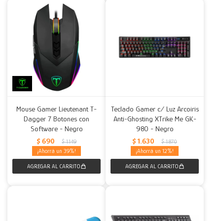
Mouse Gamer Lieutenant T-
Teclado Gamer c/ Luz Arcoiris
Dagger 7 Botones con
Anti-Ghosting XTrike Me GK-
Software - Negro
980 - Negro
$
690
$
1.630
$
1.149
$
1.870
39
12