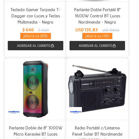
Teclado Gamer Torpedo T-
Parlante Doble Portátil 8"
Dagger con Luces y Teclas
1600W Control BT Luces
Multimedia - Negro
Nordmende - Negro
$
640
USD
135,83
$
1.005
USD
159,00
36
14
Parlante Doble de 8" 1000W
Radio Portátil c/Linterna
Micro Karaoke BT Luces
Panel Solar BT Nordmende