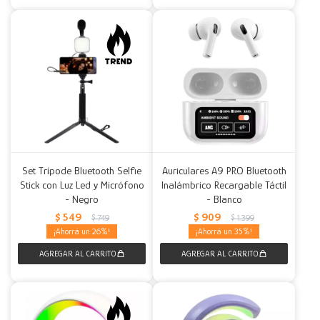
Set Trípode Bluetooth Selfie
Auriculares A9 PRO Bluetooth
Stick con Luz Led y Micrófono
Inalámbrico Recargable Táctil
- Negro
- Blanco
$
549
$
909
$
749
$
1.399
26
35