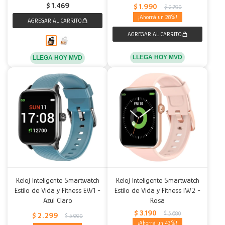
$
1.469
$
1.990
$
2.790
28
LLEGA HOY MVD
LLEGA HOY MVD
Reloj Inteligente Smartwatch
Reloj Inteligente Smartwatch
Estilo de Vida y Fitness EW1 -
Estilo de Vida y Fitness IW2 -
Azul Claro
Rosa
$
3.190
$
5.680
$
2.299
$
5.990
43