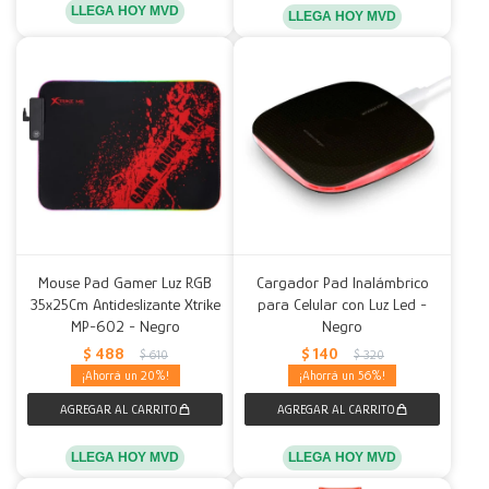
LLEGA HOY MVD
LLEGA HOY MVD
Mouse Pad Gamer Luz RGB
Cargador Pad Inalámbrico
35x25Cm Antideslizante Xtrike
para Celular con Luz Led -
MP-602 - Negro
Negro
$
488
$
140
$
610
$
320
20
56
LLEGA HOY MVD
LLEGA HOY MVD