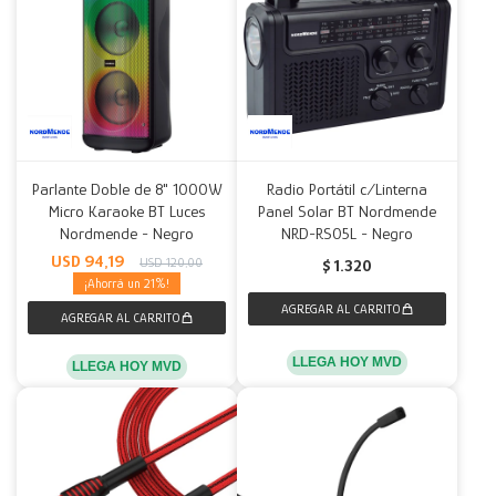
Parlante Doble de 8" 1000W
Radio Portátil c/Linterna
Micro Karaoke BT Luces
Panel Solar BT Nordmende
Nordmende - Negro
NRD-RS05L - Negro
USD
94,19
USD
120,00
$
1.320
21
LLEGA HOY MVD
LLEGA HOY MVD