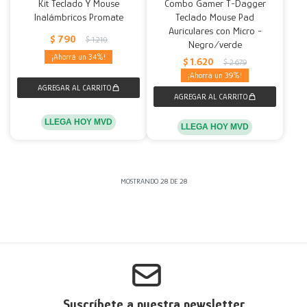
Kit Teclado Y Mouse
Combo Gamer T-Dagger
Inalámbricos Promate
Teclado Mouse Pad
Auriculares con Micro -
$
790
$
1.210
Negro/verde
34
$
1.620
$
2.679
39
LLEGA HOY MVD
LLEGA HOY MVD
MOSTRANDO
28
DE
28
Suscríbete a nuestra newsletter