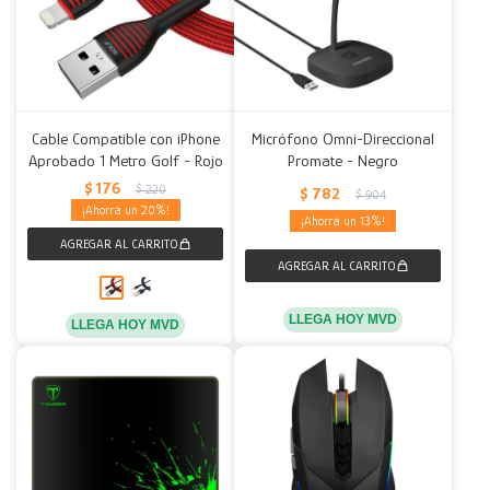
Cable Compatible con iPhone
Micrófono Omni-Direccional
Aprobado 1 Metro Golf - Rojo
Promate - Negro
$
176
$
220
$
782
$
904
20
13
LLEGA HOY MVD
LLEGA HOY MVD