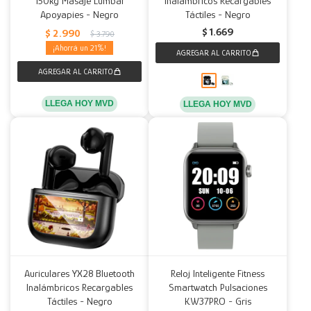
150kg Masaje Lumbar
Inalámbricos Recargables
Apoyapies - Negro
Táctiles - Negro
Decoración
Accesorios
Mesas
Calefactores
Acolchados y Frazadas
$
1.669
$
2.990
$
3.790
21
Accesorios para el hogar
Muebles Infantiles
Fundas
Herramientas
LLEGA HOY MVD
LLEGA HOY MVD
Auriculares YX28 Bluetooth
Reloj Inteligente Fitness
Inalámbricos Recargables
Smartwatch Pulsaciones
Táctiles - Negro
KW37PRO - Gris