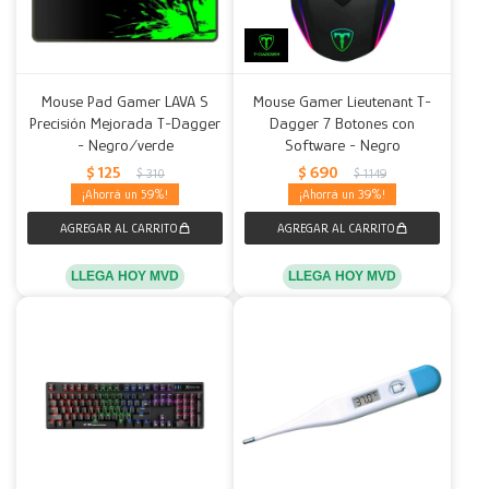
Mouse Pad Gamer LAVA S
Mouse Gamer Lieutenant T-
Precisión Mejorada T-Dagger
Dagger 7 Botones con
- Negro/verde
Software - Negro
$
125
$
690
$
310
$
1.149
59
39
LLEGA HOY MVD
LLEGA HOY MVD