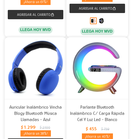
61
LLEGA HOY MVD
LLEGA HOY MVD
Auricular Inalámbrico Vincha
Parlante Bluetooth
Blogy Bluetooth Música
Inalámbrico C/ Carga Rápida
Llamadas - Azul
Cel Y Luz Led - Blanco
$
1.299
$
2.100
$
455
$
759
38
40