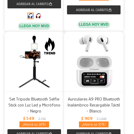
LLEGA HOY MVD
LLEGA HOY MVD
Set Trípode Bluetooth Selfie
Auriculares A9 PRO Bluetooth
Stick con Luz Led y Micrófono
Inalámbrico Recargable Táctil
- Negro
- Blanco
$
549
$
909
$
749
$
1.399
26
35