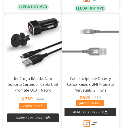
LLEGA HOY MVD
LLEGA HOY MVD
Kit Carga Rápida Auto
Cable p/Iphone Datos y
Soporte Cargador Cable USB
Carga Rápida 2Mt Promate
Promate QC3 - Negro
NerveLink-i2 - Gris
$
685
$
819
$
759
$
979
16
22