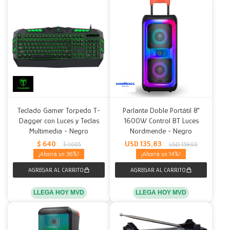
Teclado Gamer Torpedo T-
Parlante Doble Portátil 8"
Dagger con Luces y Teclas
1600W Control BT Luces
Multimedia - Negro
Nordmende - Negro
$
640
USD
135,83
$
1.005
USD
159,00
36
14
LLEGA HOY MVD
LLEGA HOY MVD