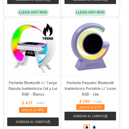
LLEGA HOY MVD
LLEGA HOY MVD
Parlante Bluetooth c/ Carga
Parlante Pequeño Bluetooth
Rápida Inalámbrica Cel y Luz
Inalámbrico Portable c/ Luces
RGB - Blanco
RGB - Lila
$
290
$
399
$
427
$
830
27
48