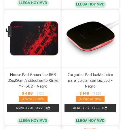
LLEGA HOY MVD
LLEGA HOY MVD
Mouse Pad Gamer Luz RGB
Cargador Pad Inalámbrico
35x25Cm Antideslizante Xtrike
para Celular con Luz Led -
MP-602 - Negro
Negro
$
488
$
140
$
610
$
320
20
56
LLEGA HOY MVD
LLEGA HOY MVD