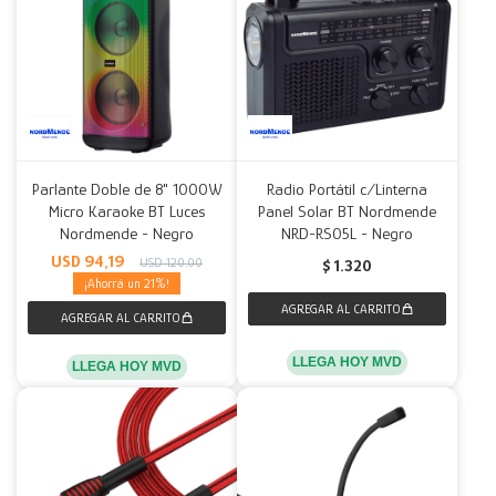
Parlante Doble de 8" 1000W
Radio Portátil c/Linterna
Micro Karaoke BT Luces
Panel Solar BT Nordmende
Nordmende - Negro
NRD-RS05L - Negro
USD
94,19
USD
120,00
$
1.320
21
LLEGA HOY MVD
LLEGA HOY MVD