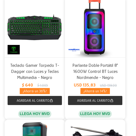
Teclado Gamer Torpedo T-
Parlante Doble Portátil 8"
Dagger con Luces y Teclas
1600W Control BT Luces
Multimedia - Negro
Nordmende - Negro
$
640
USD
135,83
$
1.005
USD
159,00
36
14
LLEGA HOY MVD
LLEGA HOY MVD