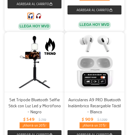
LLEGA HOY MVD
LLEGA HOY MVD
Set Trípode Bluetooth Selfie
Auriculares A9 PRO Bluetooth
Stick con Luz Led y Micrófono
Inalámbrico Recargable Táctil
- Negro
- Blanco
$
549
$
909
$
749
$
1.399
26
35