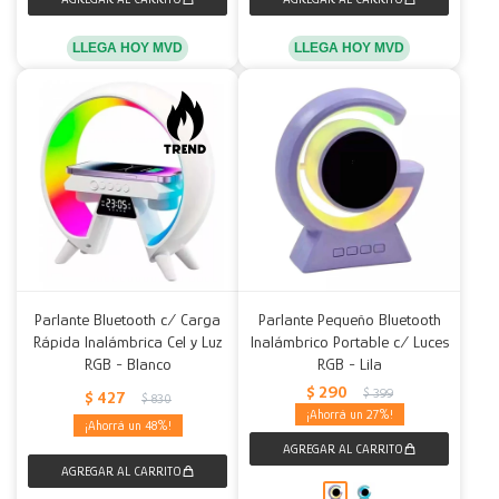
LLEGA HOY MVD
LLEGA HOY MVD
Parlante Bluetooth c/ Carga
Parlante Pequeño Bluetooth
Rápida Inalámbrica Cel y Luz
Inalámbrico Portable c/ Luces
RGB - Blanco
RGB - Lila
$
290
$
399
$
427
$
830
27
48