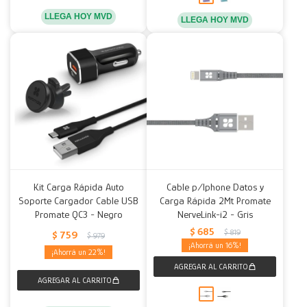
LLEGA HOY MVD
LLEGA HOY MVD
Kit Carga Rápida Auto
Cable p/Iphone Datos y
Soporte Cargador Cable USB
Carga Rápida 2Mt Promate
Promate QC3 - Negro
NerveLink-i2 - Gris
$
685
$
819
$
759
$
979
16
22