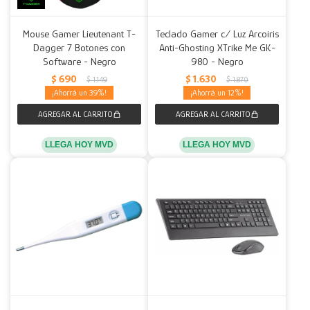
Mouse Gamer Lieutenant T-
Teclado Gamer c/ Luz Arcoiris
Dagger 7 Botones con
Anti-Ghosting XTrike Me GK-
Software - Negro
980 - Negro
$
690
$
1.630
$
1.149
$
1.870
39
12
LLEGA HOY MVD
LLEGA HOY MVD