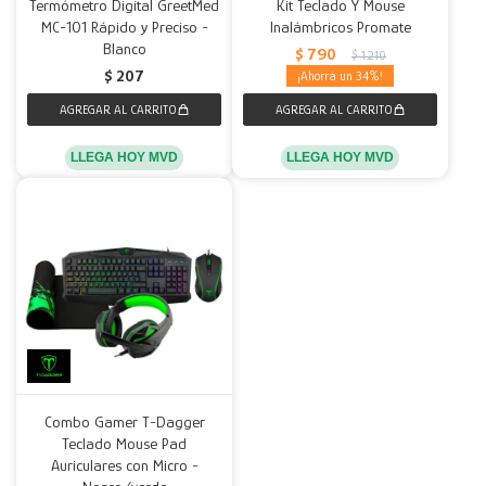
Termómetro Digital GreetMed
Kit Teclado Y Mouse
MC-101 Rápido y Preciso -
Inalámbricos Promate
Blanco
$
790
$
1.210
$
207
34
LLEGA HOY MVD
LLEGA HOY MVD
Combo Gamer T-Dagger
Teclado Mouse Pad
Auriculares con Micro -