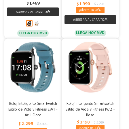
$
1.469
$
1.990
$
2.790
28
LLEGA HOY MVD
LLEGA HOY MVD
Reloj Inteligente Smartwatch
Reloj Inteligente Smartwatch
Estilo de Vida y Fitness EW1 -
Estilo de Vida y Fitness IW2 -
Azul Claro
Rosa
$
3.190
$
5.680
$
2.299
$
5.990
43