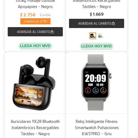
150kg Masaje Lumbar
Inalámbricos Recargables
Apoyapies - Negro
Táctiles - Negro
Decoración
Accesorios
Mesas
Calefactores
Acolchados y Frazadas
$
1.669
$
2.750
$
3.790
27
Accesorios para el hogar
Muebles Infantiles
Fundas
Herramientas
LLEGA HOY MVD
LLEGA HOY MVD
Auriculares YX28 Bluetooth
Reloj Inteligente Fitness
Inalámbricos Recargables
Smartwatch Pulsaciones
Táctiles - Negro
KW37PRO - Gris