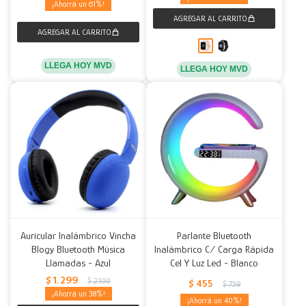
61
LLEGA HOY MVD
LLEGA HOY MVD
Auricular Inalámbrico Vincha
Parlante Bluetooth
Blogy Bluetooth Música
Inalámbrico C/ Carga Rápida
Llamadas - Azul
Cel Y Luz Led - Blanco
$
1.299
$
2.100
$
455
$
759
38
40