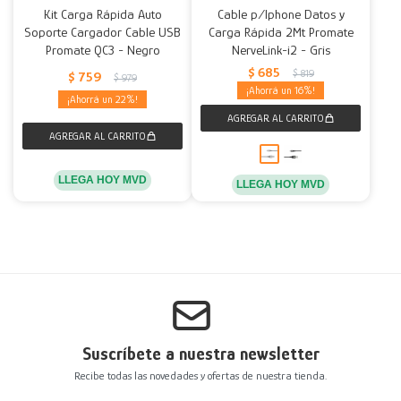
Kit Carga Rápida Auto
Cable p/Iphone Datos y
Soporte Cargador Cable USB
Carga Rápida 2Mt Promate
Decoración
Accesorios
Mesas
Calefactores
Acolchados y Frazadas
Promate QC3 - Negro
NerveLink-i2 - Gris
$
685
$
819
$
759
Accesorios para el hogar
Muebles Infantiles
Fundas
$
979
16
22
Herramientas
LLEGA HOY MVD
LLEGA HOY MVD
Suscríbete a nuestra newsletter
Recibe todas las novedades y ofertas de nuestra tienda.