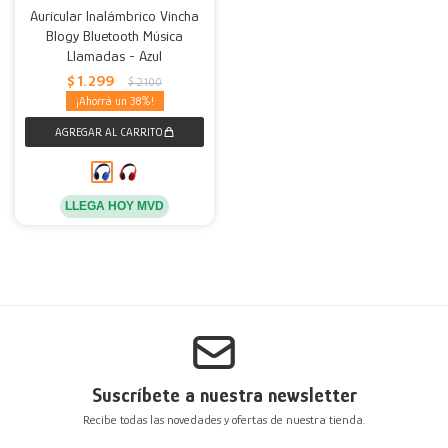
Auricular Inalámbrico Vincha
Blogy Bluetooth Música
Decoración
Accesorios
Mesas
Calefactores
Acolchados y Frazadas
Llamadas - Azul
$
1.299
$
2.100
Accesorios para el hogar
Muebles Infantiles
Fundas
38
Herramientas
LLEGA HOY MVD
Suscríbete a nuestra newsletter
Recibe todas las novedades y ofertas de nuestra tienda.