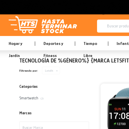
Hogar y
Deportes y
Tiempo
Infanti
Jardín
Fitness
Libre
TECNOLOGÍA DE %GÉNERO%} {MARCA LETSFI
Filtrando por:
Letsfit
Categorías
Smartwatch
(2)
Marcas