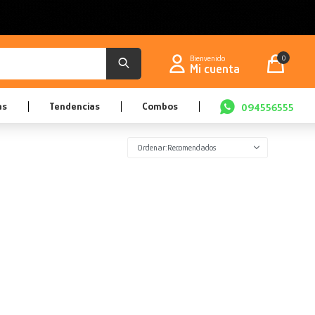
0
as
Tendencias
Combos
094556555
Recomendados