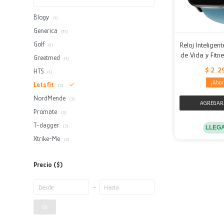
Blogy
(1)
Generica
(11)
Golf
Reloj Inteligen
(1)
de Vida y Fitn
Greetmed
(1)
$
2.2
HTS
(1)
Letsfit
(2)
NordMende
(3)
Promate
(3)
T-dagger
(3)
LLEG
Xtrike-Me
(2)
Precio
($)
OK