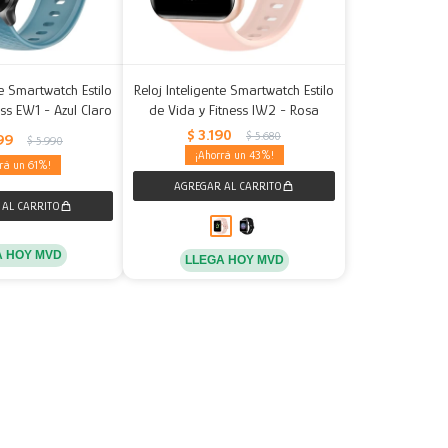
te Smartwatch Estilo
Reloj Inteligente Smartwatch Estilo
ess EW1 - Azul Claro
de Vida y Fitness IW2 - Rosa
$
3.190
$
5.680
99
$
5.990
43
61
A HOY MVD
LLEGA HOY MVD