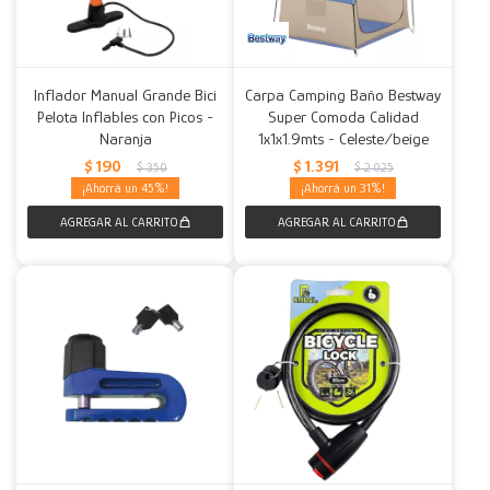
Inflador Manual Grande Bici
Carpa Camping Baño Bestway
Pelota Inflables con Picos -
Super Comoda Calidad
Naranja
1x1x1.9mts - Celeste/beige
$
190
$
1.391
$
350
$
2.025
45
31