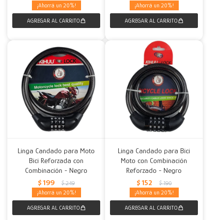
20
20
Linga Candado para Moto
Linga Candado para Bici
Bici Reforzada con
Moto con Combinación
Combinación - Negro
Reforzado - Negro
$
199
$
152
$
249
$
190
20
20