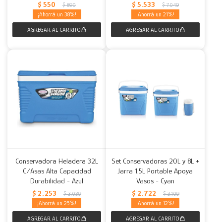
$
550
$
5.533
$
890
$
7.049
38
21
Conservadora Heladera 32L
Set Conservadoras 20L y 8L +
C/Asas Alta Capacidad
Jarra 1.5L Portable Apoya
Durabilidad - Azul
Vasos - Cyan
$
2.253
$
2.722
$
3.039
$
3.109
25
12