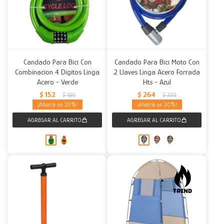
Candado Para Bici Con
Candado Para Bici Moto Con
Combinacion 4 Digitos Linga
2 Llaves Linga Acero Forrada
Acero - Verde
Hts - Azul
$
152
$
264
$
190
$
330
20
20