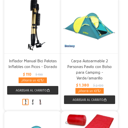
Inflador Manual Bici Pelotas
Carpa Autoarmable 2
Inflables con Picos - Dorado
Personas Pavilo con Bolso
para Camping -
$
110
$
190
Verde/amarillo
42
$
1.380
$
2.430
43