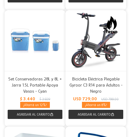
Set Conservadoras 28L y 8L +
Bicicleta Eléctrica Plegable
Jarra 1.5L Portable Apoya
Gyroor C3 R14 para Adultos -
Vasos - Cyan
Negro
$
3.440
USD
729,00
$
3.929
USD
799,00
12
8