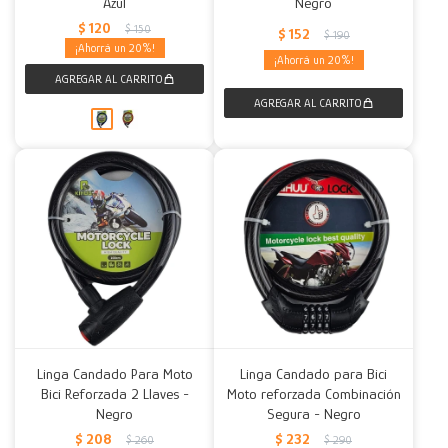
Azul
Negro
$
120
$
150
$
152
$
190
20
20
Linga Candado Para Moto
Linga Candado para Bici
Bici Reforzada 2 Llaves -
Moto reforzada Combinación
Negro
Segura - Negro
$
208
$
232
$
260
$
290