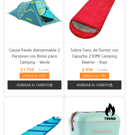
Carpa Pavilo Autoarmable 2
Sobre Saco de Dormir con
Personas con Bolso para
Capucha 2.10Mt Camping
Camping - Verde
Exterior - Rojo
$
1.750
$
936
$
2.590
$
1.069
32
12