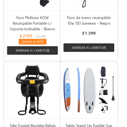
Foco Multiuso 60W
Foco de mano recargable
Recargable Portable c/
10w 130 lumenes - Negro
Soporte Inclinable - Blanco
$
1.299
$
2.175
$
2.419
10
Silla Frontal Bicicleta Bebés
Tabla Stand Up Paddle Sup