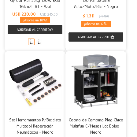
Gyroor H31 55kg 150W RGB
150 PSI Batería
16km/h BT - Azul
Auto/Moto/Bici - Negro
Decoración
Accesorios
Mesas
Calefactores
Acolchados y Frazadas
USD
220,00
USD
245,00
$
1.311
$
1.490
10
12
Accesorios para el hogar
Muebles Infantiles
Fundas
Herramientas
Set Herramientas P/Bicicleta
Cocina de Camping Pleg Chica
Multitool Reparación
Multifun C/Mesas Lat Bolso -
Neumáticos - Negro
Negro