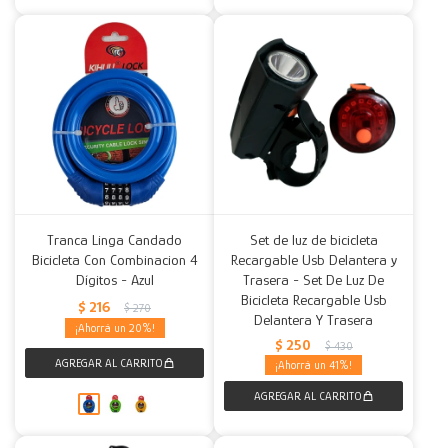
Tranca Linga Candado
Set de luz de bicicleta
Bicicleta Con Combinacion 4
Recargable Usb Delantera y
Dígitos - Azul
Trasera - Set De Luz De
Bicicleta Recargable Usb
$
216
$
270
Delantera Y Trasera
20
$
250
$
430
41