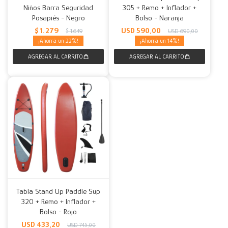
Niños Barra Seguridad
305 + Remo + Inflador +
Posapiés - Negro
Bolso - Naranja
$
1.279
USD
590,00
$
1.649
USD
690,00
22
14
Tabla Stand Up Paddle Sup
320 + Remo + Inflador +
Bolso - Rojo
USD
433,20
USD
745,00