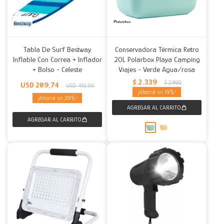
Tabla De Surf Bestway
Conservadora Térmica Retro
Inflable Con Correa + Inflador
20L Polarbox Playa Camping
+ Bolso - Celeste
Viajes - Verde Agua/rosa
$
2.339
$
2.890
USD
289,74
USD
410,00
19
29