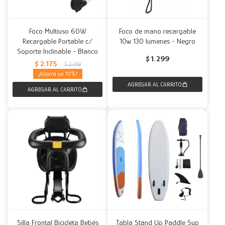
Foco Multiuso 60W
Foco de mano recargable
Recargable Portable c/
10w 130 lumenes - Negro
Soporte Inclinable - Blanco
$
1.299
$
2.175
$
2.419
10
Silla Frontal Bicicleta Bebés
Tabla Stand Up Paddle Sup