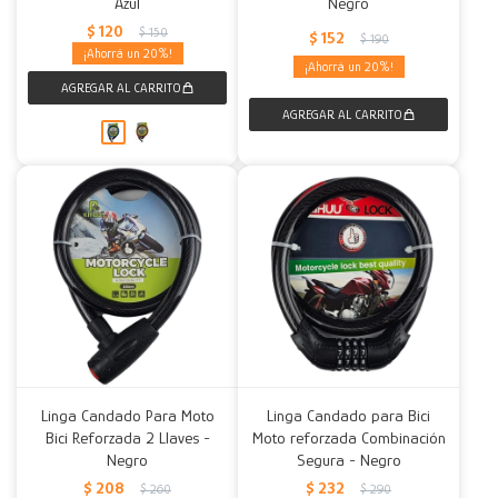
Azul
Negro
$
120
$
150
$
152
$
190
20
20
Linga Candado Para Moto
Linga Candado para Bici
Bici Reforzada 2 Llaves -
Moto reforzada Combinación
Negro
Segura - Negro
$
208
$
232
$
260
$
290