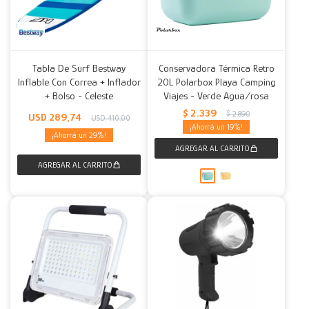
Tabla De Surf Bestway
Conservadora Térmica Retro
Inflable Con Correa + Inflador
20L Polarbox Playa Camping
+ Bolso - Celeste
Viajes - Verde Agua/rosa
$
2.339
$
2.890
USD
289,74
USD
410,00
19
29