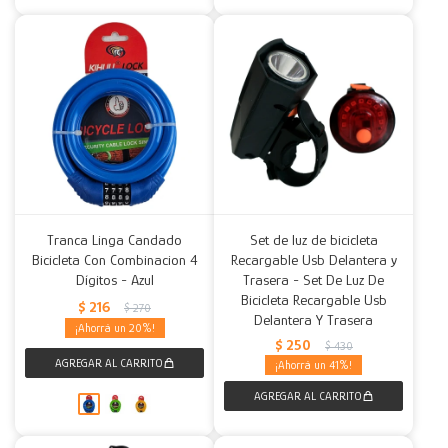
Tranca Linga Candado
Set de luz de bicicleta
Bicicleta Con Combinacion 4
Recargable Usb Delantera y
Dígitos - Azul
Trasera - Set De Luz De
Bicicleta Recargable Usb
$
216
$
270
Delantera Y Trasera
20
$
250
$
430
41