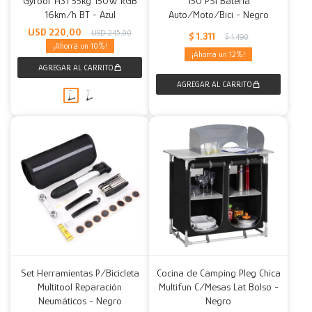
Gyroor H31 55kg 150W RGB
150 PSI Batería
16km/h BT - Azul
Auto/Moto/Bici - Negro
Decoración
Accesorios
Mesas
Calefactores
Acolchados y Frazadas
USD
220,00
USD
245,00
$
1.311
$
1.490
10
12
Accesorios para el hogar
Muebles Infantiles
Fundas
Herramientas
Set Herramientas P/Bicicleta
Cocina de Camping Pleg Chica
Multitool Reparación
Multifun C/Mesas Lat Bolso -
Neumáticos - Negro
Negro