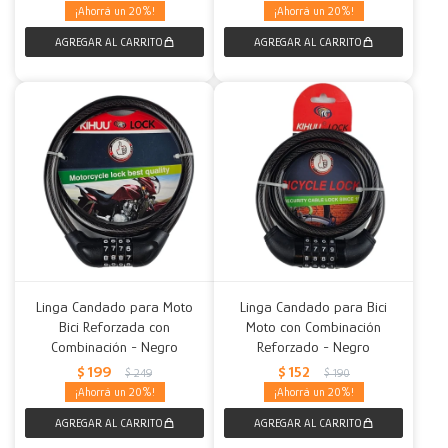
20
20
Linga Candado para Moto
Linga Candado para Bici
Bici Reforzada con
Moto con Combinación
Combinación - Negro
Reforzado - Negro
$
199
$
152
$
249
$
190
20
20