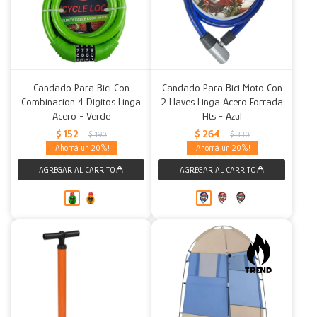
Candado Para Bici Con
Candado Para Bici Moto Con
Combinacion 4 Digitos Linga
2 Llaves Linga Acero Forrada
Acero - Verde
Hts - Azul
$
152
$
264
$
190
$
330
20
20