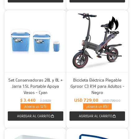
Set Conservadoras 28L y 8L +
Bicicleta Eléctrica Plegable
Jarra 1.5L Portable Apoya
Gyroor C3 R14 para Adultos -
Vasos - Cyan
Negro
$
3.440
USD
729,00
$
3.929
USD
799,00
12
8