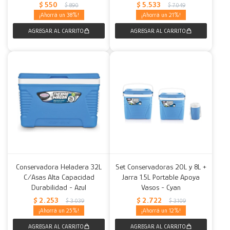
$
550
$
5.533
$
890
$
7.049
38
21
Conservadora Heladera 32L
Set Conservadoras 20L y 8L +
C/Asas Alta Capacidad
Jarra 1.5L Portable Apoya
Durabilidad - Azul
Vasos - Cyan
$
2.253
$
2.722
$
3.039
$
3.109
25
12