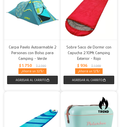
Carpa Pavilo Autoarmable 2
Sobre Saco de Dormir con
Personas con Bolso para
Capucha 2.10Mt Camping
Camping - Verde
Exterior - Rojo
$
1.750
$
936
$
2.590
$
1.069
32
12