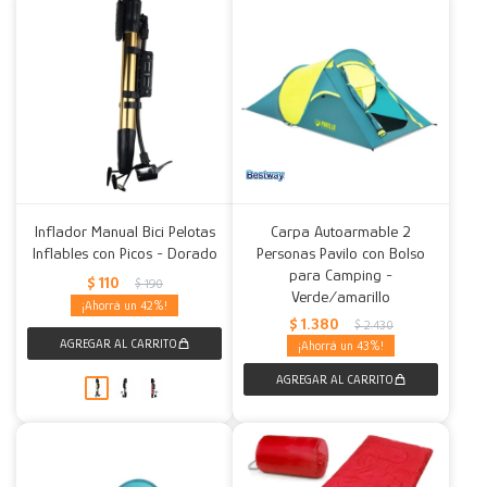
Inflador Manual Bici Pelotas
Carpa Autoarmable 2
Inflables con Picos - Dorado
Personas Pavilo con Bolso
para Camping -
$
110
$
190
Verde/amarillo
42
$
1.380
$
2.430
43