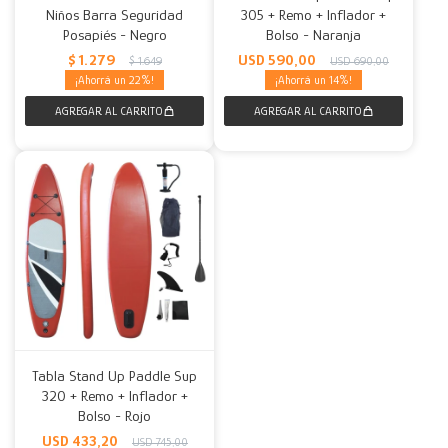
Niños Barra Seguridad
305 + Remo + Inflador +
Posapiés - Negro
Bolso - Naranja
$
1.279
USD
590,00
$
1.649
USD
690,00
22
14
Tabla Stand Up Paddle Sup
320 + Remo + Inflador +
Bolso - Rojo
USD
433,20
USD
745,00