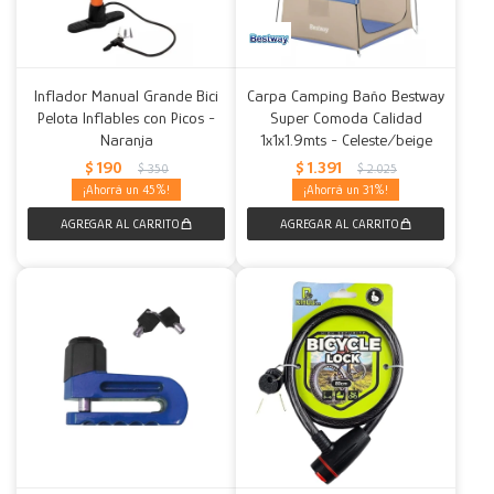
Inflador Manual Grande Bici
Carpa Camping Baño Bestway
Pelota Inflables con Picos -
Super Comoda Calidad
Naranja
1x1x1.9mts - Celeste/beige
$
190
$
1.391
$
350
$
2.025
45
31