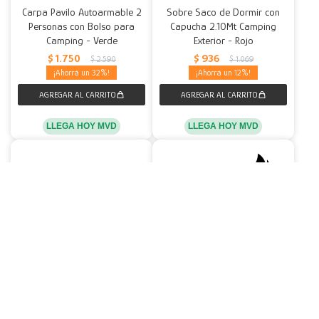
Carpa Pavilo Autoarmable 2
Sobre Saco de Dormir con
Personas con Bolso para
Capucha 2.10Mt Camping
Camping - Verde
Exterior - Rojo
$
1.750
$
936
$
2.590
$
1.069
32
12
LLEGA HOY MVD
LLEGA HOY MVD
Tabla De Surf Bestway
Conservadora Térmica Retro
Inflable Con Correa + Inflador
20L Polarbox Playa Camping