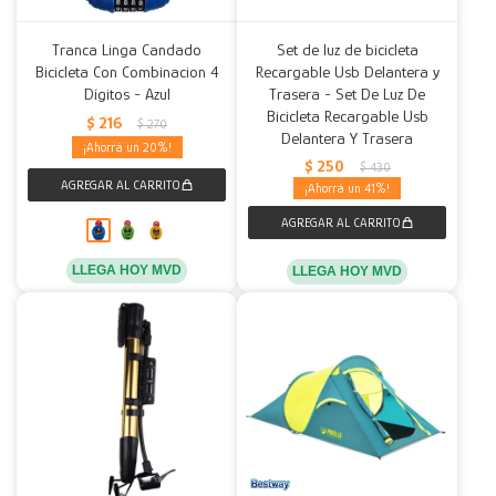
Tranca Linga Candado
Set de luz de bicicleta
Bicicleta Con Combinacion 4
Recargable Usb Delantera y
Dígitos - Azul
Trasera - Set De Luz De
Bicicleta Recargable Usb
$
216
$
270
Delantera Y Trasera
20
$
250
$
430
41
LLEGA HOY MVD
LLEGA HOY MVD