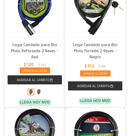
Linga Candado para Bici
Linga Candado para Bici
Moto Reforzada 2 llaves -
Moto Forrada 2 llaves -
Azul
Negro
$
120
$
150
$
152
$
190
20
20
LLEGA HOY MVD
LLEGA HOY MVD