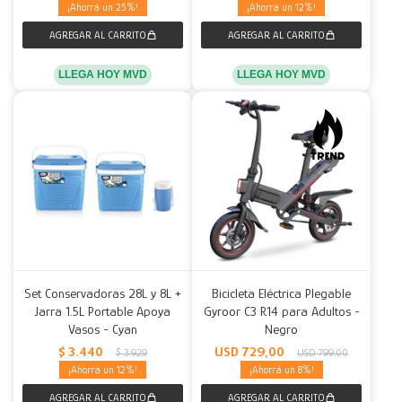
25
12
LLEGA HOY MVD
LLEGA HOY MVD
Set Conservadoras 28L y 8L +
Bicicleta Eléctrica Plegable
Jarra 1.5L Portable Apoya
Gyroor C3 R14 para Adultos -
Vasos - Cyan
Negro
$
3.440
USD
729,00
$
3.929
USD
799,00
12
8