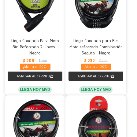
Linga Candado Para Moto
Linga Candado para Bici
Bici Reforzada 2 Llaves -
Moto reforzada Combinación
Negro
Segura - Negro
$
208
$
232
$
260
$
290
20
20
LLEGA HOY MVD
LLEGA HOY MVD