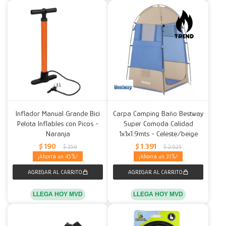
Inflador Manual Grande Bici
Carpa Camping Baño Bestway
Pelota Inflables con Picos -
Super Comoda Calidad
Naranja
1x1x1.9mts - Celeste/beige
$
190
$
1.391
$
350
$
2.025
45
31
LLEGA HOY MVD
LLEGA HOY MVD