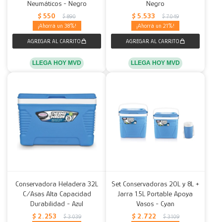
Neumáticos - Negro
Negro
$
550
$
5.533
$
890
$
7.049
38
21
LLEGA HOY MVD
LLEGA HOY MVD
Conservadora Heladera 32L
Set Conservadoras 20L y 8L +
C/Asas Alta Capacidad
Jarra 1.5L Portable Apoya
Durabilidad - Azul
Vasos - Cyan
$
2.253
$
2.722
$
3.039
$
3.109