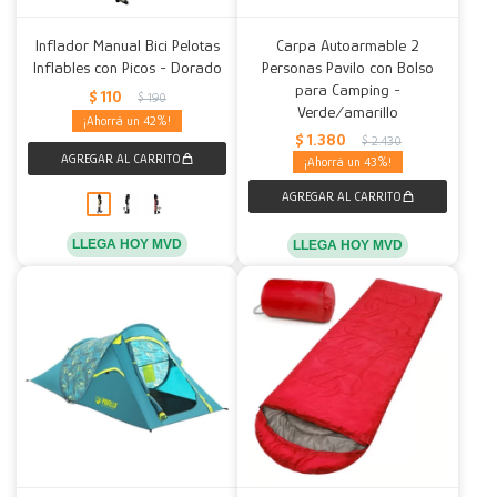
Inflador Manual Bici Pelotas
Carpa Autoarmable 2
Inflables con Picos - Dorado
Personas Pavilo con Bolso
para Camping -
$
110
$
190
Verde/amarillo
42
$
1.380
$
2.430
43
LLEGA HOY MVD
LLEGA HOY MVD