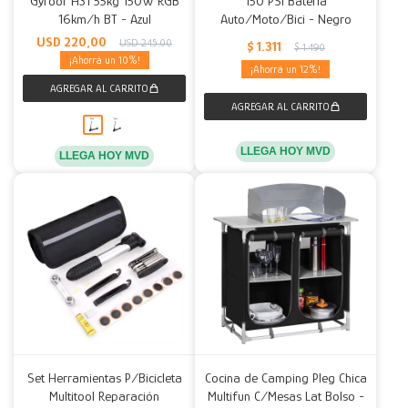
Gyroor H31 55kg 150W RGB
150 PSI Batería
16km/h BT - Azul
Auto/Moto/Bici - Negro
Decoración
Accesorios
Mesas
Calefactores
Acolchados y Frazadas
USD
220,00
USD
245,00
$
1.311
$
1.490
10
12
Accesorios para el hogar
Muebles Infantiles
Fundas
Herramientas
LLEGA HOY MVD
LLEGA HOY MVD
Set Herramientas P/Bicicleta
Cocina de Camping Pleg Chica
Multitool Reparación
Multifun C/Mesas Lat Bolso -