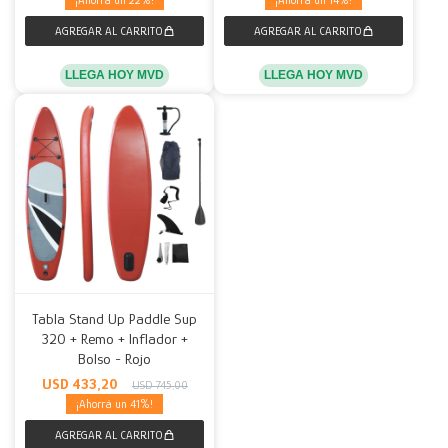
22
14
LLEGA HOY MVD
LLEGA HOY MVD
Tabla Stand Up Paddle Sup
320 + Remo + Inflador +
Bolso - Rojo
USD
433,20
USD
745,00
41