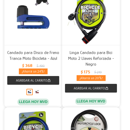
Candado para Disco de Freno
Linga Candado para Bici
Tranca Moto Bicicleta - Azul
Moto 2 Llaves Reforzada -
Negro
$
368
$
490
$
175
24
$
219
20
LLEGA HOY MVD
LLEGA HOY MVD