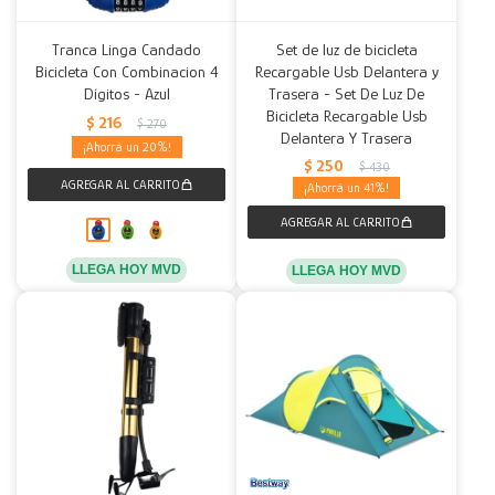
Tranca Linga Candado
Set de luz de bicicleta
Bicicleta Con Combinacion 4
Recargable Usb Delantera y
Dígitos - Azul
Trasera - Set De Luz De
Bicicleta Recargable Usb
$
216
$
270
Delantera Y Trasera
20
$
250
$
430
41
LLEGA HOY MVD
LLEGA HOY MVD