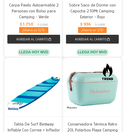
Carpa Pavilo Autoarmable 2
Sobre Saco de Dormir con
Personas con Bolso para
Capucha 2.10Mt Camping
Camping - Verde
Exterior - Rojo
$
1.750
$
936
$
2.590
$
1.069
32
12
LLEGA HOY MVD
LLEGA HOY MVD
Tabla De Surf Bestway
Conservadora Térmica Retro
Inflable Con Correa + Inflador
20L Polarbox Playa Camping