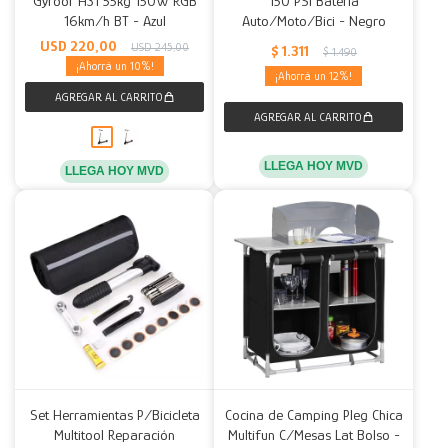
Gyroor H31 55kg 150W RGB
150 PSI Batería
16km/h BT - Azul
Auto/Moto/Bici - Negro
Decoración
Accesorios
Mesas
Calefactores
Acolchados y Frazadas
USD
220,00
USD
245,00
$
1.311
$
1.490
10
12
Accesorios para el hogar
Muebles Infantiles
Fundas
Herramientas
LLEGA HOY MVD
LLEGA HOY MVD
Set Herramientas P/Bicicleta
Cocina de Camping Pleg Chica
Multitool Reparación
Multifun C/Mesas Lat Bolso -