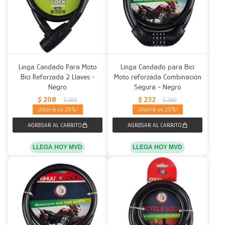
Linga Candado Para Moto
Linga Candado para Bici
Bici Reforzada 2 Llaves -
Moto reforzada Combinación
Negro
Segura - Negro
$
208
$
232
$
260
$
290
20
20
LLEGA HOY MVD
LLEGA HOY MVD