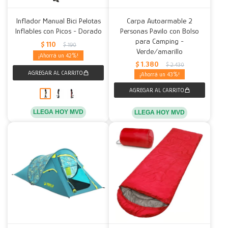
Inflador Manual Bici Pelotas
Carpa Autoarmable 2
Inflables con Picos - Dorado
Personas Pavilo con Bolso
para Camping -
$
110
$
190
Verde/amarillo
42
$
1.380
$
2.430
43
LLEGA HOY MVD
LLEGA HOY MVD