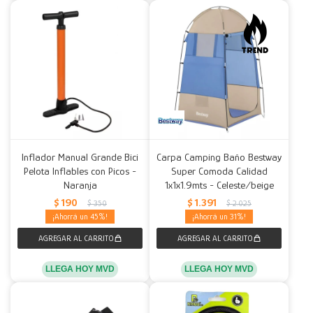
Inflador Manual Grande Bici
Carpa Camping Baño Bestway
Pelota Inflables con Picos -
Super Comoda Calidad
Naranja
1x1x1.9mts - Celeste/beige
$
190
$
1.391
$
350
$
2.025
45
31
LLEGA HOY MVD
LLEGA HOY MVD