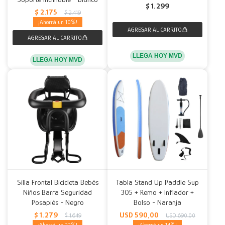
$
1.299
$
2.175
$
2.419
10
LLEGA HOY MVD
LLEGA HOY MVD
Silla Frontal Bicicleta Bebés
Tabla Stand Up Paddle Sup
Niños Barra Seguridad
305 + Remo + Inflador +
Posapiés - Negro
Bolso - Naranja
$
1.279
USD
590,00
$
1.649
USD
690,00