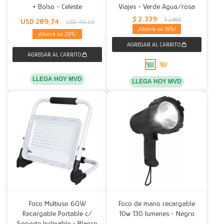
+ Bolso - Celeste
Viajes - Verde Agua/rosa
$
2.339
$
2.890
USD
289,74
USD
410,00
19
29
LLEGA HOY MVD
LLEGA HOY MVD
Foco Multiuso 60W
Foco de mano recargable
Recargable Portable c/
10w 130 lumenes - Negro
Soporte Inclinable - Blanco