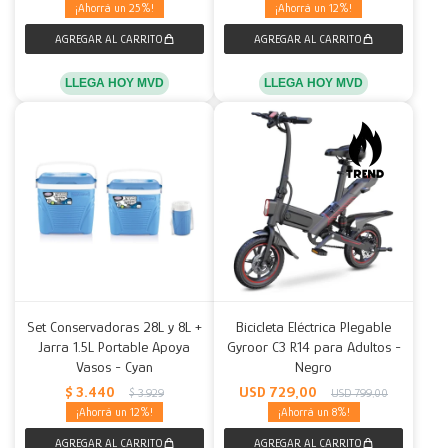
25
12
LLEGA HOY MVD
LLEGA HOY MVD
Set Conservadoras 28L y 8L +
Bicicleta Eléctrica Plegable
Jarra 1.5L Portable Apoya
Gyroor C3 R14 para Adultos -
Vasos - Cyan
Negro
$
3.440
USD
729,00
$
3.929
USD
799,00
12
8