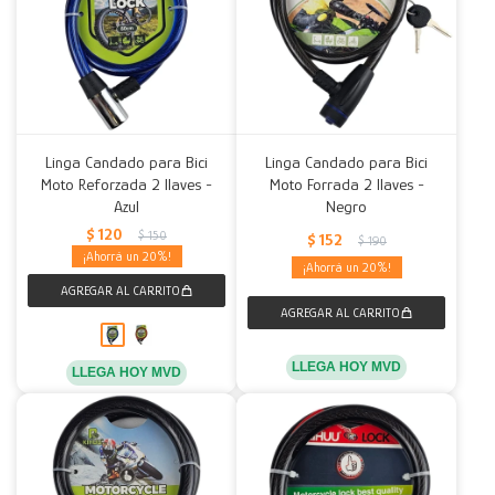
Linga Candado para Bici
Linga Candado para Bici
Moto Reforzada 2 llaves -
Moto Forrada 2 llaves -
Azul
Negro
$
120
$
150
$
152
$
190
20
20
LLEGA HOY MVD
LLEGA HOY MVD