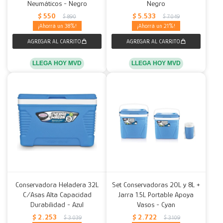
Neumáticos - Negro
Negro
$
550
$
5.533
$
890
$
7.049
38
21
LLEGA HOY MVD
LLEGA HOY MVD
Conservadora Heladera 32L
Set Conservadoras 20L y 8L +
C/Asas Alta Capacidad
Jarra 1.5L Portable Apoya
Durabilidad - Azul
Vasos - Cyan
$
2.253
$
2.722
$
3.039
$
3.109