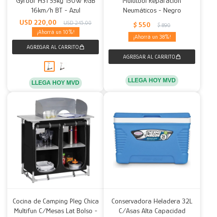
Gyroor H31 55kg 150W RGB
Multitool Reparación
16km/h BT - Azul
Neumáticos - Negro
Decoración
Accesorios
Mesas
Calefactores
Acolchados y Frazadas
USD
220,00
USD
245,00
$
550
$
890
10
38
Accesorios para el hogar
Muebles Infantiles
Fundas
Herramientas
LLEGA HOY MVD
LLEGA HOY MVD
Cocina de Camping Pleg Chica
Conservadora Heladera 32L
Multifun C/Mesas Lat Bolso -
C/Asas Alta Capacidad