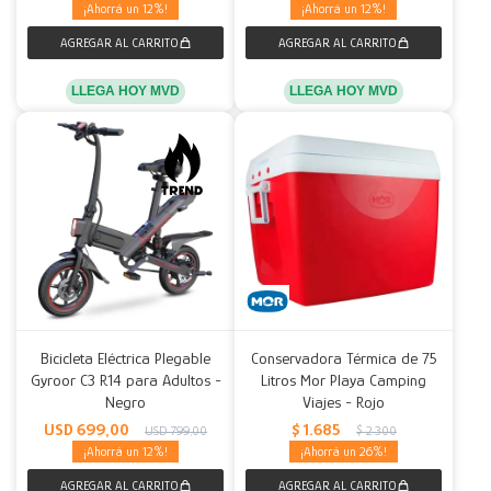
12
12
LLEGA HOY MVD
LLEGA HOY MVD
Bicicleta Eléctrica Plegable
Conservadora Térmica de 75
Gyroor C3 R14 para Adultos -
Litros Mor Playa Camping
Negro
Viajes - Rojo
USD
699,00
$
1.685
USD
799,00
$
2.300
12
26