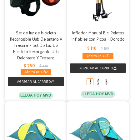
Set de luz de bicicleta
Inflador Manual Bici Pelotas
Recargable Usb Delantera y
Inflables con Picos - Dorado
Trasera - Set De Luz De
$
110
$
190
Bicicleta Recargable Usb
42
Delantera Y Trasera
$
250
$
430
41
LLEGA HOY MVD
LLEGA HOY MVD