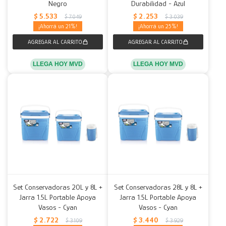
Negro
Durabilidad - Azul
$
5.533
$
2.253
$
7.049
$
3.039
21
25
LLEGA HOY MVD
LLEGA HOY MVD
Set Conservadoras 20L y 8L +
Set Conservadoras 28L y 8L +
Jarra 1.5L Portable Apoya
Jarra 1.5L Portable Apoya
Vasos - Cyan
Vasos - Cyan
$
2.722
$
3.440
$
3.109
$
3.929