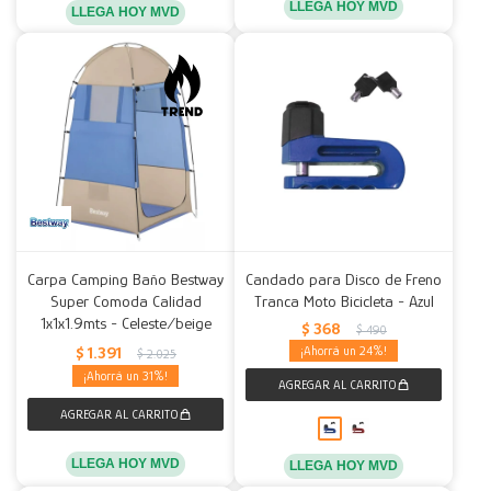
LLEGA HOY MVD
LLEGA HOY MVD
Carpa Camping Baño Bestway
Candado para Disco de Freno
Super Comoda Calidad
Tranca Moto Bicicleta - Azul
1x1x1.9mts - Celeste/beige
$
368
$
490
$
1.391
24
$
2.025
31
LLEGA HOY MVD
LLEGA HOY MVD