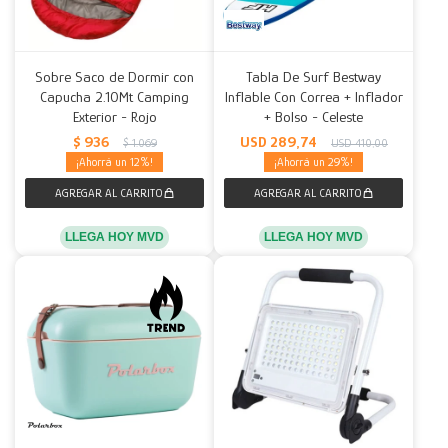
Sobre Saco de Dormir con
Tabla De Surf Bestway
Capucha 2.10Mt Camping
Inflable Con Correa + Inflador
Exterior - Rojo
+ Bolso - Celeste
$
936
USD
289,74
$
1.069
USD
410,00
12
29
LLEGA HOY MVD
LLEGA HOY MVD