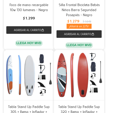
Foco de mano recargable
Silla Frontal Bicicleta Bebés
10w 130 lumenes - Negro
Niños Barra Seguridad
Posapiés - Negro
$
1.299
$
1.279
$
1.649
22
LLEGA HOY MVD
LLEGA HOY MVD
Tabla Stand Up Paddle Sup
Tabla Stand Up Paddle Sup
305 + Remo + Inflador +
320 + Remo + Inflador +