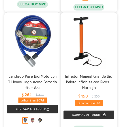
LLEGA HOY MVD
LLEGA HOY MVD
Candado Para Bici Moto Con
Inflador Manual Grande Bici
2 Llaves Linga Acero Forrada
Pelota Inflables con Picos -
Hts - Azul
Naranja
$
264
$
330
$
190
$
350
20
45