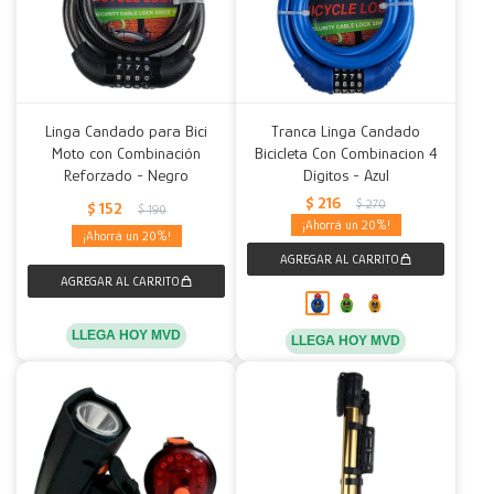
Linga Candado para Bici
Tranca Linga Candado
Moto con Combinación
Bicicleta Con Combinacion 4
Reforzado - Negro
Dígitos - Azul
$
216
$
270
$
152
$
190
20
20
LLEGA HOY MVD
LLEGA HOY MVD