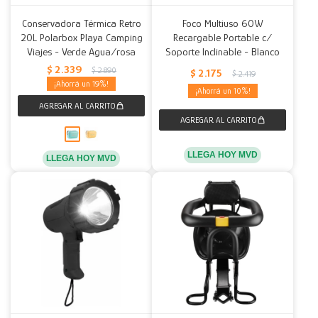
Conservadora Térmica Retro
Foco Multiuso 60W
20L Polarbox Playa Camping
Recargable Portable c/
Viajes - Verde Agua/rosa
Soporte Inclinable - Blanco
$
2.339
$
2.890
$
2.175
$
2.419
19
10
LLEGA HOY MVD
LLEGA HOY MVD