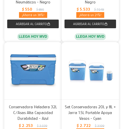
Neumáticos - Negro
Negro
$
550
$
5.533
$
890
$
7.049
38
21
LLEGA HOY MVD
LLEGA HOY MVD
Conservadora Heladera 32L
Set Conservadoras 20L y 8L +
C/Asas Alta Capacidad
Jarra 1.5L Portable Apoya
Durabilidad - Azul
Vasos - Cyan
$
2.253
$
2.722
$
3.039
$
3.109