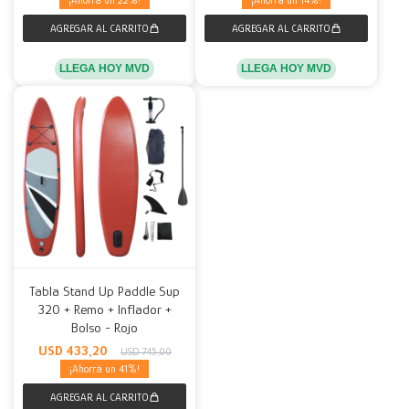
22
14
LLEGA HOY MVD
LLEGA HOY MVD
Tabla Stand Up Paddle Sup
320 + Remo + Inflador +
Bolso - Rojo
USD
433,20
USD
745,00
41