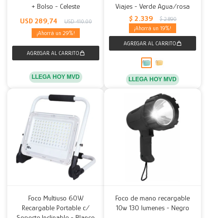
+ Bolso - Celeste
Viajes - Verde Agua/rosa
$
2.339
$
2.890
USD
289,74
USD
410,00
19
29
LLEGA HOY MVD
LLEGA HOY MVD
Foco Multiuso 60W
Foco de mano recargable
Recargable Portable c/
10w 130 lumenes - Negro
Soporte Inclinable - Blanco