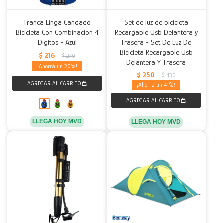
Tranca Linga Candado
Set de luz de bicicleta
Bicicleta Con Combinacion 4
Recargable Usb Delantera y
Dígitos - Azul
Trasera - Set De Luz De
Bicicleta Recargable Usb
$
216
$
270
Delantera Y Trasera
20
$
250
$
430
41
LLEGA HOY MVD
LLEGA HOY MVD