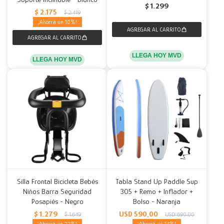
$
1.299
$
2.175
$
2.419
10
LLEGA HOY MVD
LLEGA HOY MVD
Silla Frontal Bicicleta Bebés
Tabla Stand Up Paddle Sup
Niños Barra Seguridad
305 + Remo + Inflador +
Posapiés - Negro
Bolso - Naranja
$
1.279
USD
590,00
$
1.649
USD
690,00