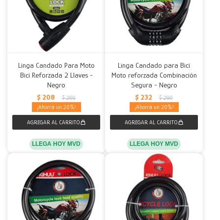
Linga Candado Para Moto
Linga Candado para Bici
Bici Reforzada 2 Llaves -
Moto reforzada Combinación
Negro
Segura - Negro
$
208
$
232
$
260
$
290
20
20
LLEGA HOY MVD
LLEGA HOY MVD