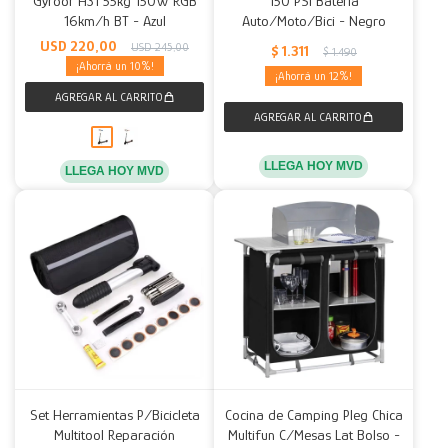
Gyroor H31 55kg 150W RGB
150 PSI Batería
16km/h BT - Azul
Auto/Moto/Bici - Negro
Decoración
Accesorios
Mesas
Calefactores
Acolchados y Frazadas
USD
220,00
USD
245,00
$
1.311
$
1.490
10
12
Accesorios para el hogar
Muebles Infantiles
Fundas
Herramientas
LLEGA HOY MVD
LLEGA HOY MVD
Set Herramientas P/Bicicleta
Cocina de Camping Pleg Chica
Multitool Reparación
Multifun C/Mesas Lat Bolso -