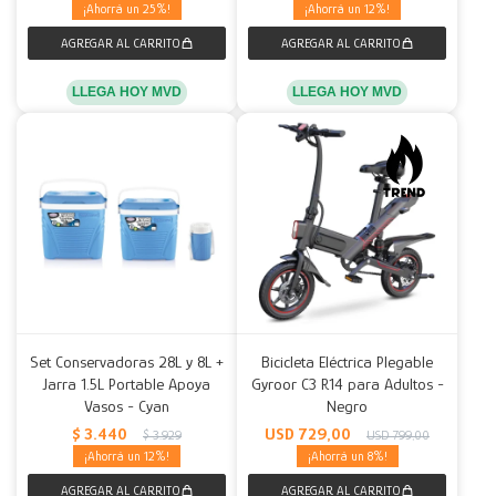
25
12
LLEGA HOY MVD
LLEGA HOY MVD
Set Conservadoras 28L y 8L +
Bicicleta Eléctrica Plegable
Jarra 1.5L Portable Apoya
Gyroor C3 R14 para Adultos -
Vasos - Cyan
Negro
$
3.440
USD
729,00
$
3.929
USD
799,00
12
8