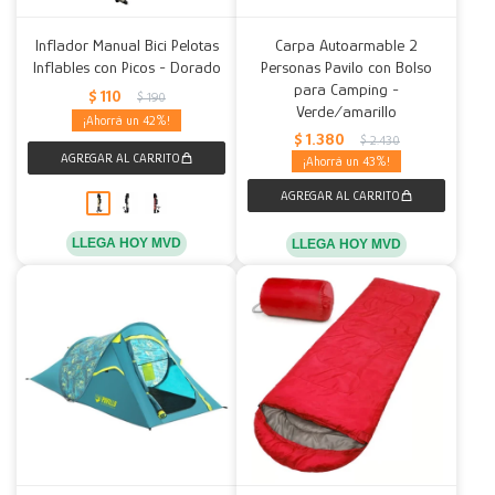
Inflador Manual Bici Pelotas
Carpa Autoarmable 2
Inflables con Picos - Dorado
Personas Pavilo con Bolso
para Camping -
$
110
$
190
Verde/amarillo
42
$
1.380
$
2.430
43
LLEGA HOY MVD
LLEGA HOY MVD