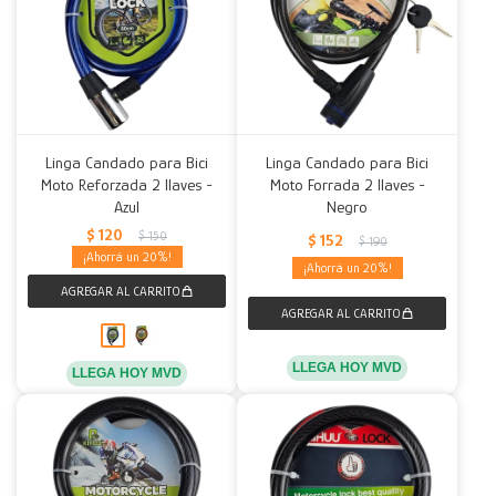
Linga Candado para Bici
Linga Candado para Bici
Moto Reforzada 2 llaves -
Moto Forrada 2 llaves -
Azul
Negro
$
120
$
150
$
152
$
190
20
20
LLEGA HOY MVD
LLEGA HOY MVD