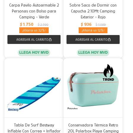
Carpa Pavilo Autoarmable 2
Sobre Saco de Dormir con
Personas con Bolso para
Capucha 2.10Mt Camping
Camping - Verde
Exterior - Rojo
$
1.750
$
936
$
2.590
$
1.069
32
12
LLEGA HOY MVD
LLEGA HOY MVD
Tabla De Surf Bestway
Conservadora Térmica Retro
Inflable Con Correa + Inflador
20L Polarbox Playa Camping