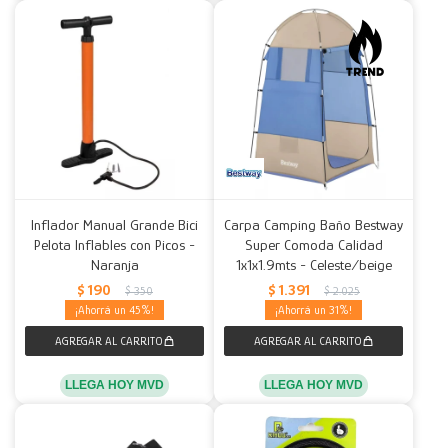
Inflador Manual Grande Bici
Carpa Camping Baño Bestway
Pelota Inflables con Picos -
Super Comoda Calidad
Naranja
1x1x1.9mts - Celeste/beige
$
190
$
1.391
$
350
$
2.025
45
31
LLEGA HOY MVD
LLEGA HOY MVD