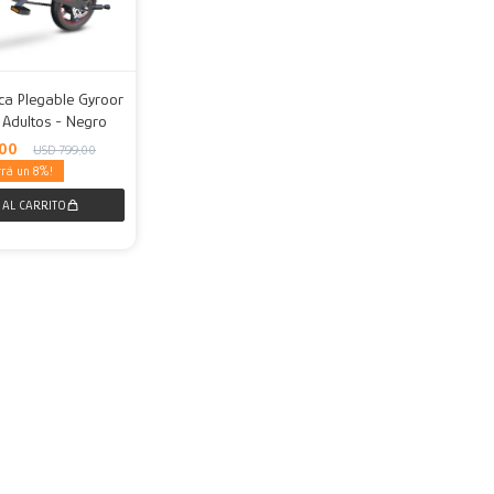
rica Plegable Gyroor
 Adultos - Negro
00
USD
799,00
8