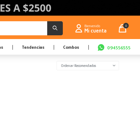
0
as
Tendencias
Combos
094556555
Recomendados