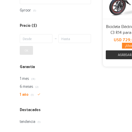
Gyroor
(1)
Precio
($)
Bicicleta Eléct
C3 R14 para
USD
729,
OK
Garantía
1 mes
(31)
6 meses
(2)
1 año
(1)
Destacados
tendencia
(1)