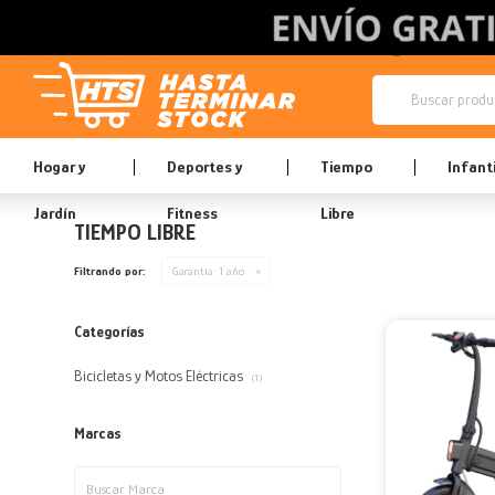
Hogar y
Deportes y
Tiempo
Infanti
Jardín
Fitness
Libre
TIEMPO LIBRE
Filtrando por:
Garantía:
1 año
Categorías
Bicicletas y Motos Eléctricas
(1)
Marcas