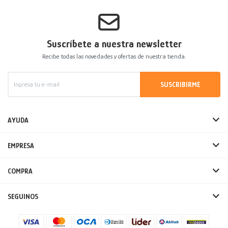
Decoración
Accesorios
Mesas
Calefactores
Acolchados y Frazadas
Suscríbete a nuestra newsletter
Accesorios para el hogar
Muebles Infantiles
Fundas
Recibe todas las novedades y ofertas de nuestra tienda.
Herramientas
SUSCRIBIRME
AYUDA
EMPRESA
COMPRA
SEGUINOS