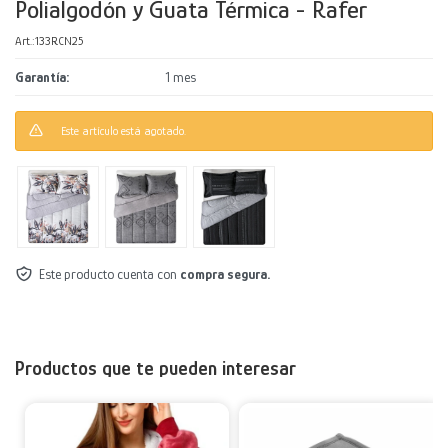
Polialgodón y Guata Térmica - Rafer
Decoración
Accesorios
Mesas
Calefactores
Acolchados y Frazadas
133RCN25
Garantía
1 mes
Accesorios para el hogar
Muebles Infantiles
Fundas
Este artículo está agotado.
Herramientas
Este producto cuenta con
compra segura.
Productos que te pueden interesar