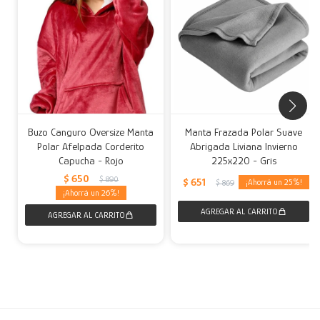
Buzo Canguro Oversize Manta
Manta Frazada Polar Suave
Polar Afelpada Corderito
Abrigada Liviana Invierno
Capucha - Rojo
225x220 - Gris
$
650
$
890
$
651
25
$
869
26