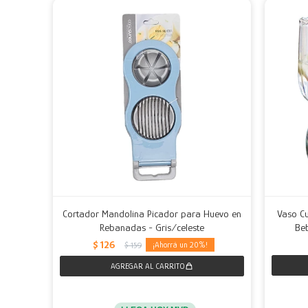
Cortador Mandolina Picador para Huevo en
Vaso C
Rebanadas - Gris/celeste
Beb
$
126
20
$
159