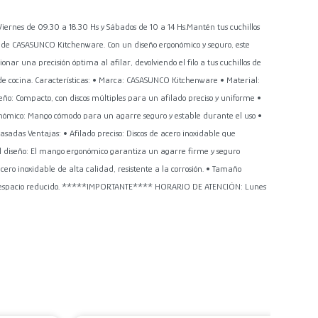
es de 09.30 a 18.30 Hs y Sábados de 10 a 14 Hs.Mantén tus cuchillos
al de CASASUNCO Kitchenware. Con un diseño ergonómico y seguro, este
nar una precisión óptima al afilar, devolviendo el filo a tus cuchillos de
 de cocina. Características: • Marca: CASASUNCO Kitchenware • Material:
eño: Compacto, con discos múltiples para un afilado preciso y uniforme •
rgonómico: Mango cómodo para un agarre seguro y estable durante el uso •
 pasadas Ventajas: • Afilado preciso: Discos de acero inoxidable que
el diseño: El mango ergonómico garantiza un agarre firme y seguro
acero inoxidable de alta calidad, resistente a la corrosión. • Tamaño
a o espacio reducido. *****IMPORTANTE**** HORARIO DE ATENCIÓN: Lunes