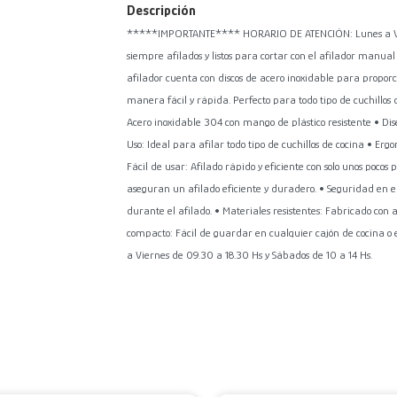
Descripción
*****IMPORTANTE**** HORARIO DE ATENCIÓN: Lunes a Viern
siempre afilados y listos para cortar con el afilador manu
afilador cuenta con discos de acero inoxidable para proporcio
manera fácil y rápida. Perfecto para todo tipo de cuchillos
Acero inoxidable 304 con mango de plástico resistente • Dis
Uso: Ideal para afilar todo tipo de cuchillos de cocina • E
Fácil de usar: Afilado rápido y eficiente con solo unos pocos
aseguran un afilado eficiente y duradero. • Seguridad en 
durante el afilado. • Materiales resistentes: Fabricado con 
compacto: Fácil de guardar en cualquier cajón de cocin
a Viernes de 09.30 a 18.30 Hs y Sábados de 10 a 14 Hs.