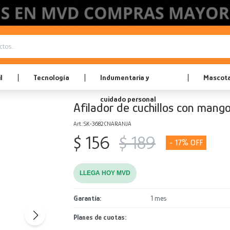
l
Tecnología
Indumentaria y
Mascot
cuidado personal
Afilador de cuchillos con man
SK-3682CNARANJA
$
156
$
189
17
LLEGA HOY MVD
Garantía
1 mes
Planes de cuotas: