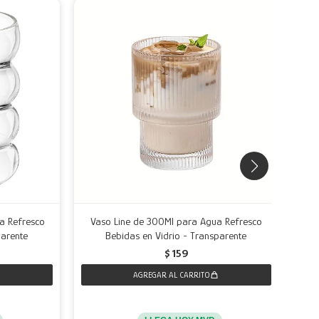
a Refresco
Vaso Line de 300Ml para Agua Refresco
V
parente
Bebidas en Vidrio - Transparente
$
159