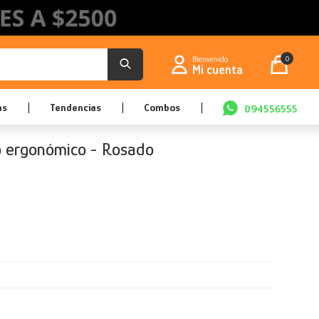
0
as
Tendencias
Combos
094556555
go ergonómico - Rosado