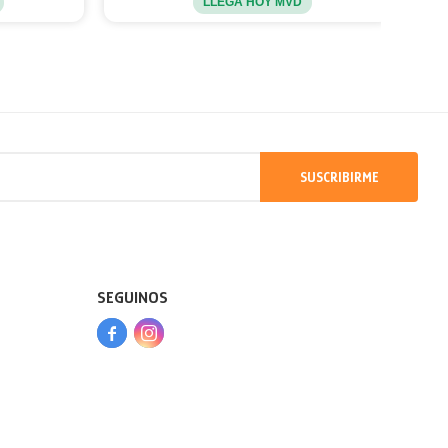
LLEGA HOY MVD
SUSCRIBIRME
SEGUINOS


